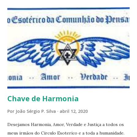
questões que serão apresentadas, por uma visão diferente
e talvez contraditória a sua própria visão. Durante todo
este mês estaremos debatendo este tema e gostaríamos de
convida-lo a deixar seus comentários e reflexões no final
do texto clicando em novo comentário e acompanhar as
respostas e sugestões dos demais. Não estranhem o fato
de que teremos mais perguntas do que respostas, mais
reflexões do que formulações prontas, pois as perguntas
parecem contribuir mais para o aprendizado do que as
afirmações. Quem de nós pode de fato afirmar alguma coi...
Chave de Harmonia
Por
João Sérgio P. Silva
abril 12, 2020
Desejamos Harmonia, Amor, Verdade e Justiça a todos os
meus irmãos do Circulo Esoterico e a toda a humanidade.