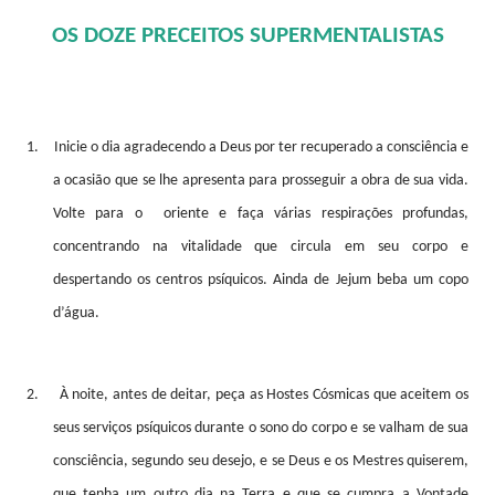
OS DOZE PRECEITOS SUPERMENTALISTAS
1.
Inicie o dia agradecendo a Deus por ter recuperado a consciência e
a ocasião que se lhe apresenta para prosseguir a obra de sua vida.
Volte para o
oriente e faça várias respirações profundas,
concentrando na vitalidade que circula em seu corpo e
despertando os centros psíquicos. Ainda de Jejum beba um copo
d’água.
2.
À noite, antes de deitar, peça as Hostes Cósmicas que aceitem os
seus serviços psíquicos durante o sono do corpo e se valham de sua
consciência, segundo seu desejo, e se Deus e os Mestres quiserem,
que tenha um outro dia na Terra e que se cumpra a Vontade