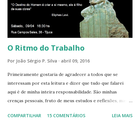
presença aqui: é a presença da Harmonia, que faz vibrar
todos os corações de Felicidade e Alegria. Quem quer que
aqui entre, sentirá as vibrações da Divina Harmonia. Há uma
só presença aqui: é a...
O Ritmo do Trabalho
Por
João Sérgio P. Silva
abril 09, 2016
Primeiramente gostaria de agradecer a todos que se
interessam por esta leitura e dizer que tudo que falarei
aqui é de minha inteira responsabilidade. São minhas
crenças pessoais, fruto de meus estudos e reflexões, mas
que não devem ser levadas como verdades absolutas,
COMPARTILHAR
15 COMENTÁRIOS
LEIA MAIS
porque nem mesmo eu as tenho desta forma. Eu vos
convido a refletir comigo, se permitindo o direito de
observar pelo menos por alguns momentos, certas