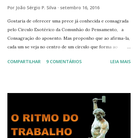
Por
João Sérgio P. Silva
setembro 16, 2016
Gostaria de oferecer uma prece já conhecida e consagrada
pelo Circulo Esotérico da Comunhão do Pensamento, a
Consagração do aposento. Mas proponho que ao afirma-la,
cada um se veja no centro de um círculo que forma ao
redor de si “um aposento”, um lugar especial dentre de
COMPARTILHAR
9 COMENTÁRIOS
LEIA MAIS
cada um de nós mesmos. Um círculo que cresce e se
expande a medida que nos purificamos e nos tornamos
projeções mais perfeitas do poder, sabedoria e amor de
Deus. Que envolve aos poucos aqueles com quem nos
relacionamos e vai se ampliando e tocando os círculos
iluminados daqueles com que cooperamos, formando um
círculo cada vez maior de Paz e Harmonia. CONSAGRAÇÃO
DO APOSENTO Dentro do Círculo Infinito da Divina
Presença que me envolve inteiramente Afirmo: Há uma só