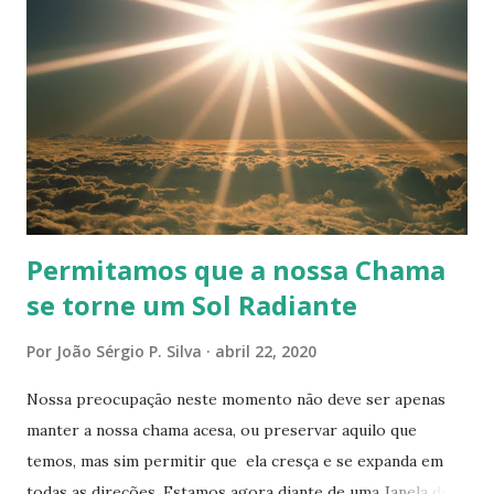
partes mais afastadas de nosso ser, se efetua com
intermitências (intervalo) produz-se uma comoção, e o
sistema inteiro fica como que envenenado por esta ruptura
(ato de romper) de equilíbrio. Isto pode ser momentâneo
ou permanente. No primeiro caso, é uma indisposição mais
ou menos grave; no segundo, é moléstia crônica. A moléstia
não é a mesma para todos, pelo motivo seguinte: cada um...
Permitamos que a nossa Chama
se torne um Sol Radiante
Por
João Sérgio P. Silva
abril 22, 2020
Nossa preocupação neste momento não deve ser apenas
manter a nossa chama acesa, ou preservar aquilo que
temos, mas sim permitir que ela cresça e se expanda em
todas as direções. Estamos agora diante de uma Janela de