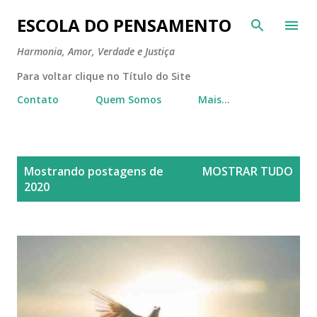
Pular para o conteúdo principal
ESCOLA DO PENSAMENTO
Harmonia, Amor, Verdade e Justiça
Para voltar clique no Título do Site
Contato
Quem Somos
Mais…
P
Mostrando postagens de
MOSTRAR TUDO
o
2020
s
t
a
g
e
n