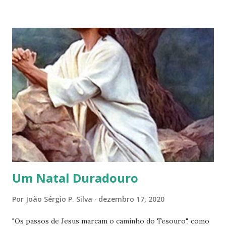
magnitude interna ou externa, tenha esperança no melhor
sempre, o universo está trabalhando intensamente por
você! Contribua com raciocínios positivos e afirmativos,
melhore sua energia, vibre no otimismo! Isso é de sua
competência, seja responsável pela mudança na direção do
seu destino, use o livre arbítrio que possui, essa situação
vai melhorar, faça um esforço por essa modificação. Quer
alternar essa circunstância, INOVE! Sua nova fase, tem início
com pensamentos positivos, sentimentos de conquistas,
palavras afirmativas e principalmente ATITUDES para
materializar seus sonhos, to...
Um Natal Duradouro
Por
João Sérgio P. Silva
dezembro 17, 2020
"Os passos de Jesus marcam o caminho do Tesouro", como