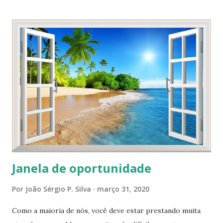
você não usar ... A banda vai passar e você vai perder... Por
favor abre a janela do seu coração para ver a luz e tantos
anjos de luz entre nós... Que suas palavras, pensamentos e
sentimento, sejam um alimento para atrair os anjos de luz
como o néctar atrai o beija-flor... Colabore com eles com
seu amor e sua gratidão. Haveju
Janela de oportunidade
Por
João Sérgio P. Silva
março 31, 2020
Como a maioria de nós, você deve estar prestando muita