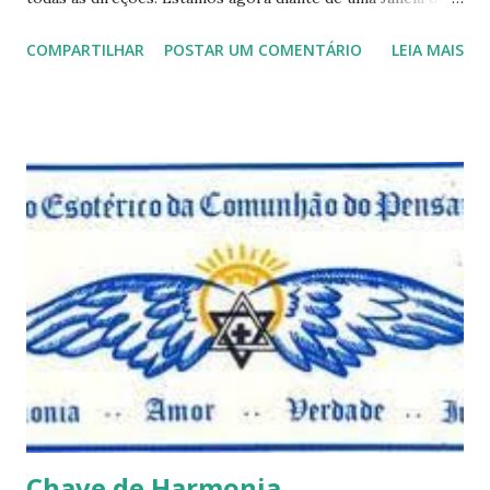
oportunidade para nos integrar melhor com as pessoas e
COMPARTILHAR
POSTAR UM COMENTÁRIO
LEIA MAIS
produzir juntos melhores resultados para toda a
sociedade. Percebemos também que não somos donos da
verdade e nem proprietários de coisa alguma, mas
trazemos conosco algum valor que podemos compartilhar,
e se cada um fizer o mesmo os resultados serão magníficos
para todos nós. Podemos nos unir a todos que tenham um
coração puro e um desejo ardente de conhecer a verdade e
que queiram viver em Harmonia e amor, e podemos ainda
de alguma forma contagiar aqueles que estavam
acomodados e ajuda-los a encontrar sua chama interior.
Porque então restringir a uns poucos eleitos o acesso as
coisas boas que temos acesso, porque julgar e discriminar
aqueles que pensam diferente de nós ou que tenham outras
...
Chave de Harmonia