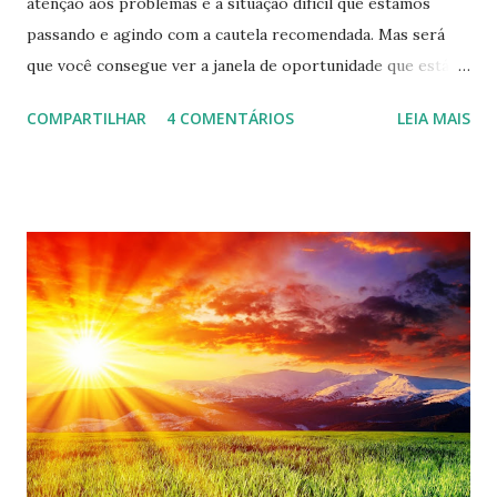
atenção aos problemas e a situação difícil que estamos
passando e agindo com a cautela recomendada. Mas será
que você consegue ver a janela de oportunidade que está se
abrindo e que mudará sua vida e de todas as pessoas
COMPARTILHAR
4 COMENTÁRIOS
LEIA MAIS
definitivamente? Muitas coisas estão acontecendo de forma
inesperada e mudanças profundas estão desviando as
mentes e corações dos antigos problemas e obrigando a
uma nova conduta pela sobrevivência de pessoas e nações.
Então perceba que a situação recomenda firmeza de
proposito, foco e boas escolhas, aceitando correr alguns
riscos, se apoiando em seus valores e talentos para
conquistar o que se deseja, desviando o olhar das forças
contrárias. Use Seus Talentos agora, Potencialize suas
forças internas. Chegamos a este momento com o que
temos, o que fizemos, o que somos e cremos. É somente
isso que podemos lançar mão. Precisamos ter coragem