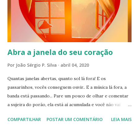
Abra a janela do seu coração
Por
João Sérgio P. Silva
abril 04, 2020
Quantas janelas abertas, quanto sol lá fora! E os
passarinhos, vocês conseguem ouvir.. E a música lá fora, a
banda está passando... Pare um pouco de olhar e comentar
a sujeira do porão, ela está aí acumulada e você não vai
resolver... Só vai se contaminar cada vez mais... Abre uma
COMPARTILHAR
POSTAR UM COMENTÁRIO
LEIA MAIS
janela no seu coração ... Traz alegria para sua mente e tudo
vai ficar mais claro e mais fácil... A janela vai se fechar se