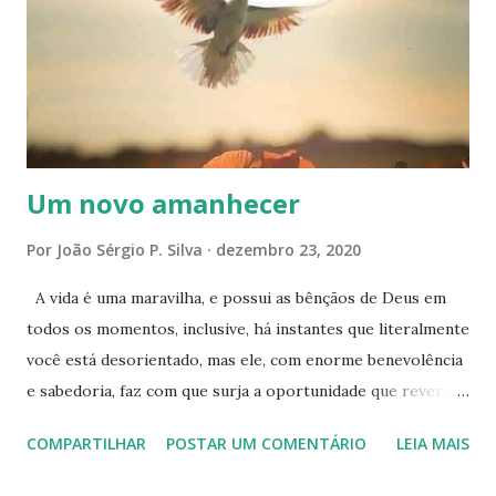
s
Um novo amanhecer
Por
João Sérgio P. Silva
dezembro 23, 2020
A vida é uma maravilha, e possui as bênçãos de Deus em
todos os momentos, inclusive, há instantes que literalmente
você está desorientado, mas ele, com enorme benevolência
e sabedoria, faz com que surja a oportunidade que reverte
totalmente a situação, é Deus agindo por você, é Deus
COMPARTILHAR
POSTAR UM COMENTÁRIO
LEIA MAIS
apoiando e restaurando suas forças! Por isso, renove sua fé
e confiança na vida e em Deus, os obstáculos, sejam eles de