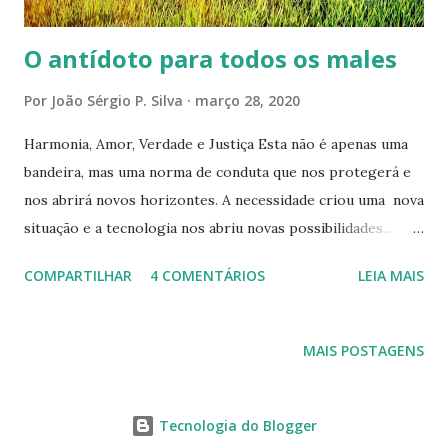
para tomar decisões e fazer escolhas...
O antídoto para todos os males
Por
João Sérgio P. Silva
março 28, 2020
Harmonia, Amor, Verdade e Justiça Esta não é apenas uma
bandeira, mas uma norma de conduta que nos protegerá e
nos abrirá novos horizontes. A necessidade criou uma nova
situação e a tecnologia nos abriu novas possibilidades...
Assim como um círculo não tem pontas, todos somos
COMPARTILHAR
4 COMENTÁRIOS
LEIA MAIS
igualmente importantes nesta corrente universal. Cada um
contribuindo com suas próprias habilidades,
conhecimentos e vibrações positivas. Podemos e devemos
MAIS POSTAGENS
expandir essas vibrações para outras pessoas fazendo isso
de forma prática, com pequenas ações, em uma relação
direta, contribuindo para melhorar a vida de alguém que
Tecnologia do Blogger