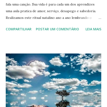
fala uma canção. Sua vida é para cada um dos aprendizes
uma aula pratica de amor, serviço, desapego e sabedoria.
Realizamos este ritual natalino ano a ano lembrando o
nascimento do Cristo Histórico e renovamos as esperanças
COMPARTILHAR
POSTAR UM COMENTÁRIO
LEIA MAIS
que o Cristo renasça também no coração dos Homens.
Desejar Feliz Natal, de certa forma é um contacenso,
porque onde existe o verdadeiro Espirito de Natal, não
existem mais as condições de geram a desarmonia e a
tristeza. Tudo é alegria e Beleza. O simbolismo do
nascimento do menino na manjedoura conta a nossa
própria historia de busca pelo despertar do nosso menino
Cristo que esta nascendo em nossos corações. A
simplicidade e ausência de adornos simboliza o
despojamento e desapego necessário para que ele possa
nos demonstrar toda sua grandeza e esplendor. Os
presentes dos sábios viajantes reconhecem através do