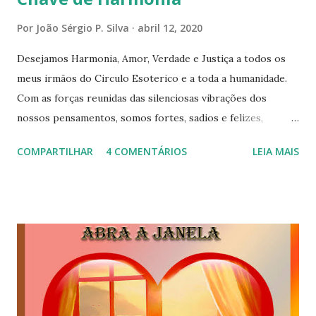
Por
João Sérgio P. Silva
abril 12, 2020
Desejamos Harmonia, Amor, Verdade e Justiça a todos os
meus irmãos do Circulo Esoterico e a toda a humanidade.
Com as forças reunidas das silenciosas vibrações dos
nossos pensamentos, somos fortes, sadios e felizes,
formando assim um elo de fraternidade universal. Estamos
COMPARTILHAR
4 COMENTÁRIOS
LEIA MAIS
satisfeitos e em paz com o universo inteiro, e desejanos
que todos os serem realizem as suas aspirações mais
íntimas. Damos graças ao Pai Invisível por ter estabelecido
a Harmonia, o Amor a Verdade e a Justiça entre todos os
seus filhos. assim seja