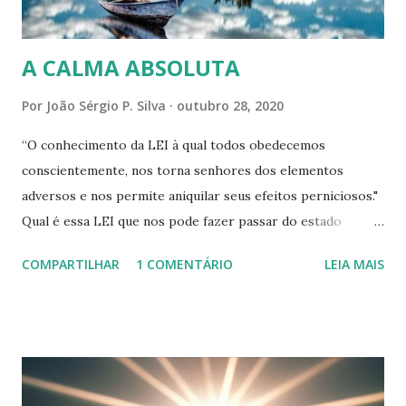
simbolismo do ouro a sua pureza e inocência, no
simbolismo do incenso demonstra a sua...
A CALMA ABSOLUTA
Por
João Sérgio P. Silva
outubro 28, 2020
“O conhecimento da LEI à qual todos obedecemos
conscientemente, nos torna senhores dos elementos
adversos e nos permite aniquilar seus efeitos perniciosos."
Qual é essa LEI que nos pode fazer passar do estado
anormal de moléstia ao estado normal de saúde? Sem
COMPARTILHAR
1 COMENTÁRIO
LEIA MAIS
indicar essa LEI, Mann diz que sua base é a calma absoluta, e
explica: "Sabe-se que o poder motor, a atividade no corpo
humano, reside na emoção; nada se faz sem o
consentimento desta faculdade” Se ela não dispõe de seu
equilíbrio, a atividade que se produz em nós e que é
transportada pelos nervos, depois pelas fibras, até as