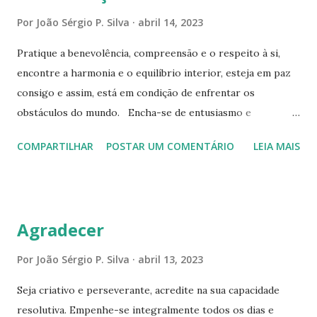
vez mais confiante, vigoroso e determinado. Encare as
Por
João Sérgio P. Silva
abril 14, 2023
circunstâncias contrárias, com perspicácia e inteligência,
Pratique a benevolência, compreensão e o respeito à si,
crie soluções inovadoras e inusitadas, saia do óbvio,
encontre a harmonia e o equilíbrio interior, esteja em paz
criatividade é a chave da superação! Tenha autoconfiança e
consigo e assim, está em condição de enfrentar os
atitudes pertinentes, realize o seu melhor e transforme o
obstáculos do mundo. Encha-se de entusiasmo e
impossível em realidade, faça-o acontecer! Busque
motivação, essas virtudes demonstram autoconfiança,
conhecer plenamente o obstáculo que esteja enfrentando,
COMPARTILHAR
POSTAR UM COMENTÁRIO
LEIA MAIS
melhoram a autoestima e te habilita a enfrentar com uma
identifique a fragilidade de...
força extraordinária esses desafios. Engrandeça-se meu
caro amigo, Deus te agraciou com inteligência e um
espírito de vitória, você possui todas as capacidades
Agradecer
necessárias para ser um vencedor. Acredite! Logo, seja um
facilitador, aflore o que há de melhor em ti, entregue ao
Por
João Sérgio P. Silva
abril 13, 2023
cosmo, bons pensamentos, boas emoções e principalmente,
Seja criativo e perseverante, acredite na sua capacidade
atitudes coerentes, em tudo há energia, essa é a linguagem
resolutiva. Empenhe-se integralmente todos os dias e
que o universo compreende e aceita. Seja o que for há um