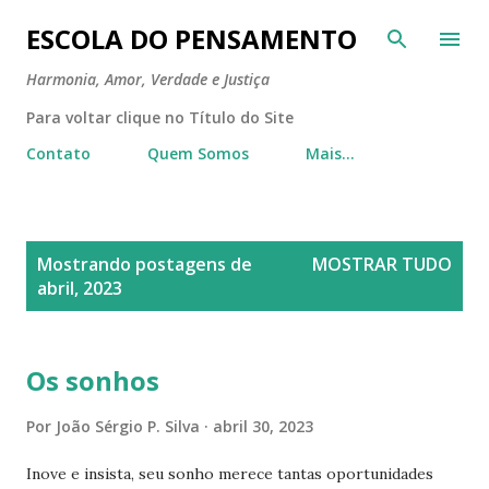
Pular para o conteúdo principal
ESCOLA DO PENSAMENTO
Harmonia, Amor, Verdade e Justiça
Para voltar clique no Título do Site
Contato
Quem Somos
Mais…
P
Mostrando postagens de
MOSTRAR TUDO
o
abril, 2023
s
t
a
Os sonhos
g
Por
João Sérgio P. Silva
abril 30, 2023
e
n
Inove e insista, seu sonho merece tantas oportunidades