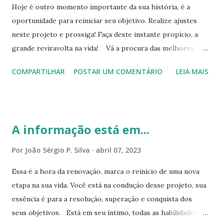
Hoje é outro momento importante da sua história, é a
integralmente por seu propósito, acredite que é possível
oportunidade para reiniciar seu objetivo. Realize ajustes
materiazá-lo, e te afirmo, VOCÊ ESTÁ CAPACITADO PARA
neste projeto e prossiga! Faça deste instante propício, a
ISSO! Deus, só faz grandes e excelentes obras. Todas as que
grande reviravolta na vida! Vá a procura das melhores
ele criou, são magníficas e extraordinárias, que dirá você,
ocasiões, assim como o garimpeiro, que prossegue
que é a semelhança dele! Ou seja, você detém todas
COMPARTILHAR
POSTAR UM COMENTÁRIO
LEIA MAIS
trabalhando confiante em busca do ouro. Ele persevera e
virtudes e qualidades, que te habilita a ultrapassar e...
segue desbravando a mina, ouvindo a intuição até encontrar
o minério precioso. Autoconfiança é fundamental! Essa
virtude, te qualifica a fazer o seu melhor possível em cada
A informação está em...
circunstância. Isso te dá segurança, permitindo explorar e
executar plenamente suas habilidades. Enfrente as
Por
João Sérgio P. Silva
abril 07, 2023
circunstâncias adversas, com o espírito vencedor e
Essa é a hora da renovação, marca o reinício de uma nova
autoconfiante. Use a criatividade e a serenidade em todos
etapa na sua vida. Você está na condução desse projeto, sua
os momentos. Você está na condução desta situação, tem o
essência é para a resolução, superação e conquista dos
livre árbitro para isso, além do poder de escolha e o
seus objetivos. Está em seu íntimo, todas as habilidades
decisório. Cultive a paz interior, seja sensato, equilibrado,