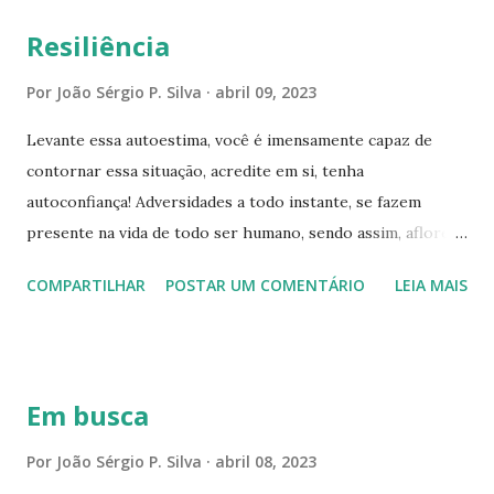
a Páscoa era celebrada pelos Judeus para comemorar a
Resiliência
libertação do povo israelita da escravidão do Egito. Já no
Novo Testamento, os cristãos celebram a ressurreição de
Por
João Sérgio P. Silva
abril 09, 2023
Jesus Cristo, a passagem da morte para a vida. Do ponto de
Levante essa autoestima, você é imensamente capaz de
vista espiritual, marca a intervenção de uma energia
contornar essa situação, acredite em si, tenha
transformadora de consciência. Na Páscoa, somos
autoconfiança! Adversidades a todo instante, se fazem
convidados a romper com condicionamentos e
presente na vida de todo ser humano, sendo assim, aflore
programações negativas...
sua verdadeira ESSÊNCIA, CAPACIDADE e RESILIÊNCIA! E
COMPARTILHAR
POSTAR UM COMENTÁRIO
LEIA MAIS
independente do obstáculo que surgir, faça todo o possível
para ultrapassar essas circunstâncias. Com boa vontade,
inteligência, dedicação, disciplina e principalmente atitudes,
faça um novo caminho, outro destino te aguarda! Prepare-
Em busca
se para um jovial resultado e reescreva sua história, a sua
escolha e decisão em reiniciar seu projeto, te remete a
Por
João Sérgio P. Silva
abril 08, 2023
desbrar horizontes contemporâneos. Empenhe-se