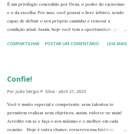
É um privilégio concedido por Deus, o poder do raciocínio
e o da escolha. Por isso, você possui o livre árbitro, sendo
capaz de definir o seu próprio caminho e renovar a
condição atual. Assim, hoje você tem a oportunidade, para
reiniciar um novo rumo na vida! Está apto para iniciar
COMPARTILHAR
POSTAR UM COMENTÁRIO
LEIA MAIS
outro projeto, e desbravar novos horizontes. Desenvolva
uma estratégia, estabeleça pequenas metas e empenhe-se
totalmente, até conseguir atingir cada uma delas, seja leal
na condução e realização de cada etapa, esforce-se para
Confie!
concluir plenamente o seu objetivo. Encare os obstáculos
que encontrar com o espírito vencedor, elimine as dúvidas
Por
João Sérgio P. Silva
abril 21, 2023
e incertezas que surgirem. Simplesmente confie e tenha
Você é muito especial e competente, seus talentos te
convicção que vai conseguir ultrapassar esses percalços.
permitem realizar seus objetivos, assim, esforce-se mais!
Apresente aos obstáculos, a enorme competência que foi
Acredite em si, e faça o seu máximo e o melhor em cada
agraciado por Deus, seja persistente, criativo e calmo
ocasião. Hoje é outra chance, reescreva sua história,
diante de cada adversidade, faça transparecer a