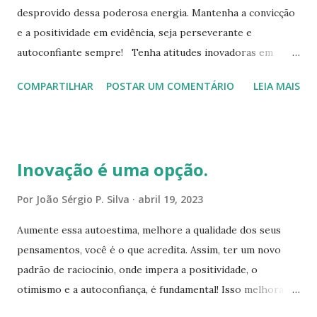
desprovido dessa poderosa energia. Mantenha a convicção
com o macrocosmo. Aconselha um sábio ao discípulo: "Não
e a positividade em evidência, seja perseverante e
permaneças ocioso enquanto todo o universo vibra;
autoconfiante sempre! Tenha atitudes inovadoras em
trabalha sempre harmoniosamente em equilíbrio com o
todos os instantes, independente das circunstâncias
meio que ocupas." O sentido da harmonia é sempre indicado
COMPARTILHAR
POSTAR UM COMENTÁRIO
LEIA MAIS
contrárias, mantenha-se calmo e sereno, aja com prudência
e reprisado como fator essencial do viver de indivíduos ...
e sabedoria, tenha sentido apurado! Essas virtudes
demonstram autoconfiança e a certeza que vai conseguir
ultrapassar esses obstáculos. Conserve o olhar no seu
Inovação é uma opção.
objetivo, ele é a direção que te inspira a prosseguir!
Portanto, restaure-se a cada dia, e avance em sentido ao
Por
João Sérgio P. Silva
abril 19, 2023
ápice. Sua essência é para a resolução dos desafios da vida,
Aumente essa autoestima, melhore a qualidade dos seus
e a conquista de cada objetivo que estabelecer. Seja
pensamentos, você é o que acredita. Assim, ter um novo
insistente e vencedor! Para isso, Deus te agraciou com
padrão de raciocínio, onde impera a positividade, o
inteligência, talentos, força de vontade, criatividade,
otimismo e a autoconfiança, é fundamental! Isso melhora
determinação e principalmente atitudes. Logo, seja leal e
sua energia, e envia ao universo, essa mudança mental!
disciplinado para concretizar seus propósitos. Confie em si