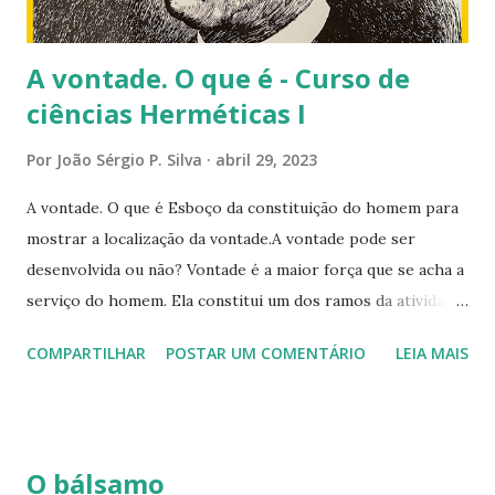
é a luz da sua intuição, o por...
A vontade. O que é - Curso de
ciências Herméticas I
Por
João Sérgio P. Silva
abril 29, 2023
A vontade. O que é Esboço da constituição do homem para
mostrar a localização da vontade.A vontade pode ser
desenvolvida ou não? Vontade é a maior força que se acha a
serviço do homem. Ela constitui um dos ramos da atividade.
É ela que faz os milagres e opera os prodígios. A vida
COMPARTILHAR
POSTAR UM COMENTÁRIO
LEIA MAIS
humana, com suas numerosas dificuldades, não tem outro
fim senão a educação da vontade do homem. Quanto maior
é a vontade, mais livre é o homem. A vontade é, certamente,
a faculdade humana cujo estudo é mais delicado e, como é a
O bálsamo
faculdade ativa e realizadora por excelência, é, ao mesmo