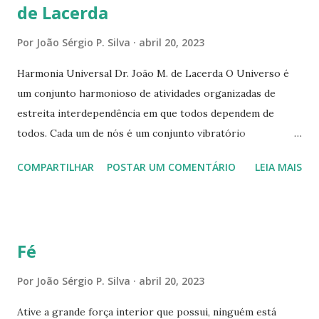
de Lacerda
Por
João Sérgio P. Silva
abril 20, 2023
Harmonia Universal Dr. João M. de Lacerda O Universo é
um conjunto harmonioso de atividades organizadas de
estreita interdependência em que todos dependem de
todos. Cada um de nós é um conjunto vibratório
organizado de forma peculiar, com um tônico próprio,
COMPARTILHAR
POSTAR UM COMENTÁRIO
LEIA MAIS
constituindo assim um instrumento particular atuante no
conjunto universal. Todas as nossas expressões ou atos
produzem um som e este som individual deve harmonizar-
se com o som universal, sob pena de representar uma
Fé
atuação dissonante. E no universo, tudo que é dis- sonante
tende a ser neutralizado ou desaparecer. Daí resulta que o
Por
João Sérgio P. Silva
abril 20, 2023
indivíduo há de aprender a pensar e agir consoante a lei
Ative a grande força interior que possui, ninguém está
universal de harmonia. O microcosmo há de harmonizar-se