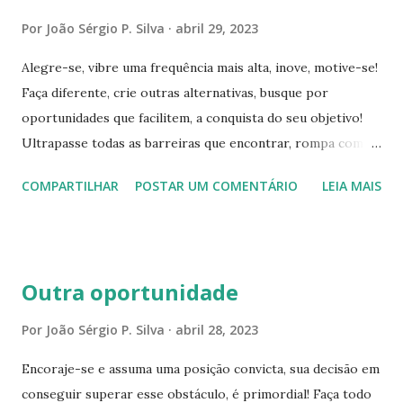
tempo, aquela cujo estudo é mais importante, para o
Por
João Sérgio P. Silva
abril 29, 2023
perfeito desenvolvimento do ser humano. É justamente a
Alegre-se, vibre uma frequência mais alta, inove, motive-se!
expressão do nosso livre-arbítrio, desta voz da nossa mais
Faça diferente, crie outras alternativas, busque por
alta consciência, que, infelizmente, nos chega, às vezes, tão
oportunidades que facilitem, a conquista do seu objetivo!
disfarçada que é quase impossível de se conhecer. Outrora,
Ultrapasse todas as barreiras que encontrar, rompa com
quando mestre Buridan propunha ao seu auditório
paradigmas limitantes, caminhe com seus pensamentos,
admirado o célebre problema do estado d'alma de um burro
COMPARTILHAR
POSTAR UM COMENTÁRIO
LEIA MAIS
usufrua melhor da liberdade de raciocínio! Tenha
igualmente solicitado ...
autoconfiança e atitudes, transforme o impossível em
realidade, você consegue! Insista e recomece todos os dias
até obter êxito! Procure avançar diariamente, jamais
Outra oportunidade
permita-se estagnar! A vida é dinâmica e renovação
constante, essa é uma lei universal. Assim, mantenha-se
Por
João Sérgio P. Silva
abril 28, 2023
focado e leal ao seu objetivo, você é o mentor dele, o
Encoraje-se e assuma uma posição convicta, sua decisão em
arquiteto, executor, diretor e beneficiário, ou seja, seu
conseguir superar esse obstáculo, é primordial! Faça todo
propósito é você, e ele, é a razão do seu progresso e