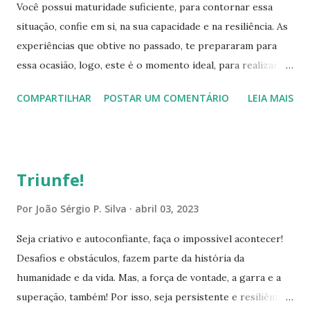
Você possui maturidade suficiente, para contornar essa
positividade, garra, disciplina e principalmente, ATITUDES.
situação, confie em si, na sua capacidade e na resiliência. As
Realize as modificações necessárias nesta etapa de
experiências que obtive no passado, te prepararam para
preparação. Batalhe até conseguir concretizar o seu
essa ocasião, logo, este é o momento ideal, para realizar a
sonho. Ultrapasse todos os obstáculos, você possui todas
transformação das adversidades, em aliados e superações,
as capacidades e talentos específicos para isso. Assuma o
COMPARTILHAR
POSTAR UM COMENTÁRIO
LEIA MAIS
edifique uma nova vitória! Você está capacitado! Seja
grande poder, que foi agraciado por Deus. Aflore o...
criativo, aproveite cada oportunidade que encontrar, faça o
máximo até conseguir! Enfrente o medo com ousadia e
coragem, você é quem deve dominá-lo, seu autocontrole
Triunfe!
precisa estar em "evidência". Hoje é outra chance, reescreva
a sua vida, crie soluções inovadoras e que te leve ao ápice.
Por
João Sérgio P. Silva
abril 03, 2023
Acredite na vitória, e vá em busca da concretização do seu
Seja criativo e autoconfiante, faça o impossível acontecer!
objetivo! Refaça seu destino. Rompa com as barreiras e
Desafios e obstáculos, fazem parte da história da
supere as expectativas, você é capaz de fazer coisas
humanidade e da vida. Mas, a força de vontade, a garra e a
extraordinárias e magníficas. Ninguém, nem mesmo você,
superação, também! Por isso, seja persistente e resiliênte.
tem permissão para estabelecer limites, a inteligência que