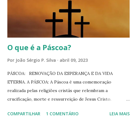
todo momento. Aflore-as em si, mostrando ao obstáculo,
sua verdadeira força e ESSÊNCIA! Lembre-se de estar
com Deus, em todos os instantes na vida, ele respeita ...
O que é a Páscoa?
Por
João Sérgio P. Silva
abril 09, 2023
PÁSCOA: RENOVAÇÃO DA ESPERANÇA E DA VIDA
ETERNA. A PÁSCOA: A Páscoa é uma comemoração
realizada pelas religiões cristãs que relembram a
crucificação, morte e ressurreição de Jesus Cristo.
Tradicionalmente, a Páscoa foi iniciada pelos Judeus e no
COMPARTILHAR
1 COMENTÁRIO
LEIA MAIS
Cristianismo ganhou novo significado. O termo Páscoa se
origina da palavra latim Pascha, que deriva do hebraico
Pesach, que significa “a passagem”. No Antigo Testamento,