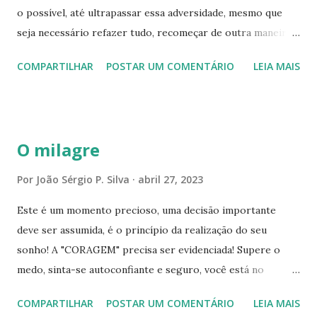
o possível, até ultrapassar essa adversidade, mesmo que
evolução, sendo sua missão atual de vida. Mesmo com as
seja necessário refazer tudo, recomeçar de outra maneira.
adversidades que o mundo apresenta, elas possuem a
Ainda que precise voltar a estudar, buscar por uma
finalidade de aflorar capacidades que possui, e são capazes
COMPARTILHAR
POSTAR UM COMENTÁRIO
LEIA MAIS
especialização, vá estude! Conhecimento é fundamental,
de transformá-lo, em uma pessoa altamente compe...
abre portas, atrai oportunidades. Mas, é necessário
batalhar, ir a procura das melhores chances, isso requer
autoconfiança e atitudes. Você é uma pessoa privilégiada,
O milagre
possui todas as características de um grande vencedor,
portanto, honre as capacidades que Deus te concedeu!
Por
João Sérgio P. Silva
abril 27, 2023
Levante essa autoestima, erga a cabeça, olhe para frente,
Este é um momento precioso, uma decisão importante
defina um objetivo onde deseja chegar, crie pontes,
deve ser assumida, é o princípio da realização do seu
desenvolva soluções inovadoras, transforme o impossível
sonho! A "CORAGEM" precisa ser evidenciada! Supere o
em uma conquista! Seja insistente e recomece quantas
medo, sinta-se autoconfiante e seguro, você está no
vezes for necessário, se caiu, levante-se! Seu lugar é no
caminho ideal! Ouça sua intuição, perceba que uma forte
alto do pódio, por isso persevere e reinicie! Hoje é outro
COMPARTILHAR
POSTAR UM COMENTÁRIO
LEIA MAIS
emoção predomina em seu íntimo, é a certeza que sua
dia, uma nova c...