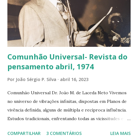
as adversidades que encontrar, revista-se de motivação e
força de vontade, impulsione-se a avançar diariamente e a
todo instante. Encare esses percalços, com o espírito
vencedor que está dotado, as soluções ideais, estão dentro
de ti, ouça sua i...
Comunhão Universal- Revista do
pensamento abril, 1974
Por
João Sérgio P. Silva
abril 16, 2023
Comunhão Universal Dr. João M. de Laceda Neto Vivemos
no universo de vibrações infinitas, dispostas em Planos de
vivência definida, alguns de múltipla e recíproca influência.
Estudos tradicionais, enfrentando todas as vicissitudes e
atritos do Tempo, chegados até nossa época sempre
COMPARTILHAR
3 COMENTÁRIOS
LEIA MAIS
rejuvenecidos e atuais, demonstram a realidade de seus