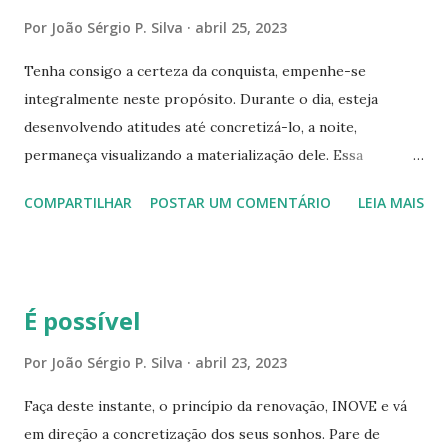
SUPERIOR, ao ponto de extinguir as adversidades, e isto é
Por
João Sérgio P. Silva
abril 25, 2023
possível! Graças à determinação, disciplina e
Tenha consigo a certeza da conquista, empenhe-se
principalmente, as atitudes que implementar. Por isso,
integralmente neste propósito. Durante o dia, esteja
honre o seu nome, o espírito vencedor que está dotado, as
desenvolvendo atitudes até concretizá-lo, a noite,
aptidões, e criatividade que está agraciado. Busque por
permaneça visualizando a materialização dele. Essa
oportunidades favoráveis ao seu objetivo, jamais desista de
disciplina, aumenta sua força interior, e isto, gera mais
qualquer sonho que tenha, eles compõem um degrau de
COMPARTILHAR
POSTAR UM COMENTÁRIO
LEIA MAIS
energia que vai resultar em ATITUDES! Portanto,
ascensão, rumo a sua satisfação pessoal, essa é a sua
automotive-se! Olhe para frente, crie soluções inovadoras,
ESSÊNCIA! ...
esforce-se ao máximo até conseguir atingir o seu
propósito. Nesta trajetória vai deparar-se com obstáculos,
É possível
isso é natural e muito normal. Eles funcionam como uma
preparação, auxiliando-o a descobrir um potencial
Por
João Sérgio P. Silva
abril 23, 2023
inimaginável, que sem a presença deles, ficaria sem
Faça deste instante, o princípio da renovação, INOVE e vá
descobrir essa capacidade que está dotado! Assim,
em direção a concretização dos seus sonhos. Pare de
aproveite esse momento, analise esse desafio com calma e