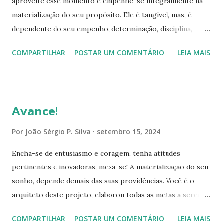
aproveite esse momento e empenhe-se integralmente na
Isto o deixa mais forte e convicto, para contornar as
materialização do seu propósito. Ele é tangível, mas, é
adversidades que surgirem. Contrariedades constituem a
dependente do seu empenho, determinação, disciplina,
trajetória dos objetivos, cada propósito conta com
fidelidade e atitudes, essas qualidades constituem a base da
impedimentos variados conforme a ocasião e o momento,
COMPARTILHAR
POSTAR UM COMENTÁRIO
LEIA MAIS
concretização do seu objetivo. Assim, jamais desista ou
no entanto, soluções existem e para i...
deixe-se vencer, suas capacidades, inteligência, perspicácia,
prudência e escolhas, te habilitam a renovar-se e as
procurar as melhores alternativas, portanto, insistência e
Avance!
fundamental Obstáculos compõem a trajetória, eles
apenas servem para aflorar, sua convicção, positividade,
Por
João Sérgio P. Silva
setembro 15, 2024
autoconfiança e a criatividade perante as adversidades. E te
Encha-se de entusiasmo e coragem, tenha atitudes
afirmo, suas capacidades são incrivelmente superiores a
pertinentes e inovadoras, mexa-se! A materialização do seu
essas adversidades, logo, creia em si, identifique a
sonho, depende demais das suas providências. Você é o
vulnerabilidade do problema, e através deste caminho,
arquiteto deste projeto, elaborou todas as metas a serem
desenvolva uma estratégia para solucioná-lo, mas, conserve
atingidas, definiu o período de tempo a ser executada cada
a serenidade, tranquilidade e equilíbrio, você já está
COMPARTILHAR
POSTAR UM COMENTÁRIO
LEIA MAIS