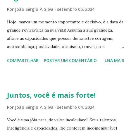
necessárias. Seja corajoso e audacioso, os desafios vão
Por
João Sérgio P. Silva
setembro 05, 2024
aparecer em qualquer direção que for. Alguns podem te
Hoje, marca um momento importante e decisivo, é a data da
mostrar que são enormes, entretanto, sua força de vontade
grande reviravolta na sua vida! Assuma a sua grandeza,
e determinação, são energias internas, capazes de
aflore as capacidades que possui, demonstre coragem,
impulsioná-lo a insistir até transpor essas contrariedades.
autoconfiança, positividade, otimismo, convicção e
E assim, estará mostrando-lhes, que você é capaz de
disciplina, transforme essas qualidades em ATITUDES.
superá-los, com insistência, perseverança, inovação,
COMPARTILHAR
POSTAR UM COMENTÁRIO
LEIA MAIS
Pensamentos necessitam de ações para sair campo da
disciplina, atitudes coerentes, autoconfi...
imaginação, e adquirirem forma física. E você está na
condução deste processo, é o responsável por conceder a
oportunidade real aos seus propósitos. Faça todo o
Juntos, você é mais forte!
possível para transformá-lo em realidade! Encare as
adversidades, observe-as com tranquilidade e serenidade,
Por
João Sérgio P. Silva
setembro 04, 2024
localize as vulnerabilidades, e através destes pontos fracos,
Você é uma jóia rara, de valor incalculável! Seus talentos,
desenvolva soluções inovadoras e adequadas para
inteligência e capacidades, lhe conferem incomensurável
ultrapassar esses desafios. Ainda que possam dizer, que é