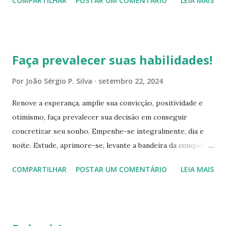
COMPARTILHAR
POSTAR UM COMENTÁRIO
LEIA MAIS
Faça prevalecer suas habilidades!
Por
João Sérgio P. Silva
setembro 22, 2024
Renove a esperança, amplie sua convicção, positividade e
otimismo, faça prevalecer sua decisão em conseguir
concretizar seu sonho. Empenhe-se integralmente, dia e
noite. Estude, aprimore-se, levante a bandeira da conquista.
Suas habilidades são fundamentais, acredite no seu
COMPARTILHAR
POSTAR UM COMENTÁRIO
LEIA MAIS
potencial e no talento que possui, essa sua essência é
maravilhosa, ela te proporciona a sabedoria necessária,
para prosseguir evoluindo e conquistar seus propósitos.
Assim, esforce-se, torne-se imbatível, tenha