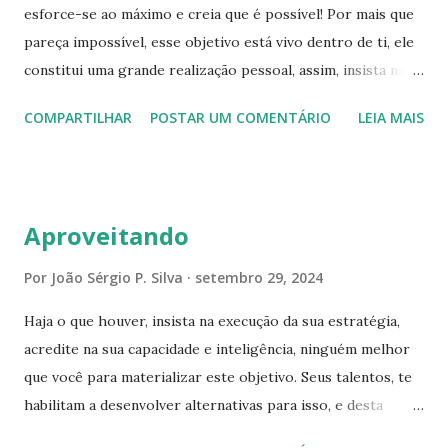
s
esforce-se ao máximo e creia que é possível! Por mais que
pareça impossível, esse objetivo está vivo dentro de ti, ele
constitui uma grande realização pessoal, assim, insista na
realização dele, estabeleça pequenas metas. Procure
COMPARTILHAR
POSTAR UM COMENTÁRIO
LEIA MAIS
realizá-las gradativamente, e em breve, terá seu propósito
concretizado. É como subir uma escada, você sobre degrau
por degrau, até que consiga atingir o ápice. No trajeto,
até a materialização do seu objetivo, é extremamente
Aproveitando
importante ter fidelidade, determinação, disciplina,
otimismo, autoconfiança e atitudes pertinentes. Essas
Por
João Sérgio P. Silva
setembro 29, 2024
virtudes, possibilitam a conquista do seu sonho. Mesmo que
Haja o que houver, insista na execução da sua estratégia,
desacreditem de ti e surjam contrariedades, confie em si,
acredite na sua capacidade e inteligência, ninguém melhor
mantenha o equilíbrio interno e externo, seja criativo e
que você para materializar este objetivo. Seus talentos, te
otimista, desenvolva soluções inovadoras para contornar
habilitam a desenvolver alternativas para isso, e desta
essas adversidades. Você vai conseguir ultrapassar esses
forma, aprimorar-se e fazer o que for necessário, até que
desafios, basta manter o foco, determinação e atitudes