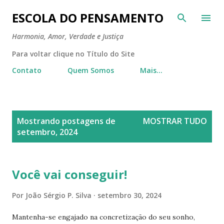
Pular para o conteúdo principal
ESCOLA DO PENSAMENTO
Harmonia, Amor, Verdade e Justiça
Para voltar clique no Título do Site
Contato
Quem Somos
Mais…
P
Mostrando postagens de
MOSTRAR TUDO
o
setembro, 2024
s
t
a
Você vai conseguir!
g
Por
João Sérgio P. Silva
setembro 30, 2024
e
n
Mantenha-se engajado na concretização do seu sonho,