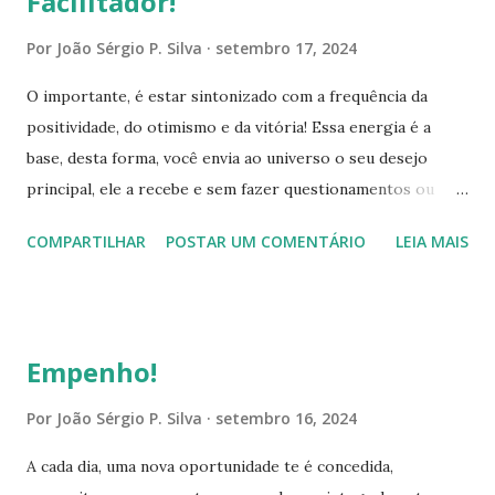
Facilitador!
persevere, provoque o encontro com as oportunidades,
busque-as incansávelmente. Encare as adversidades com
Por
João Sérgio P. Silva
setembro 17, 2024
tranquilidade, discernimento, serenidade e autoconfiança,
O importante, é estar sintonizado com a frequência da
observe o cenário em total plenitude, e com a
positividade, do otimismo e da vitória! Essa energia é a
compreensão formada, use a criatividade, resiliência e força
base, desta forma, você envia ao universo o seu desejo
de vontade. Desenvolva sua estratégia para superar estes
principal, ele a recebe e sem fazer questionamentos ou
desafios, apesar de parecerem que estão trabalhando
avaliações, vai tratar de proporcionar as condições ideais,
contra você, na verdade, são apoiadores, eles são
COMPARTILHAR
POSTAR UM COMENTÁRIO
LEIA MAIS
para que seu objetivo torne-se realidade. Por isso, é
desbravadores das suas capacidades e aprimoradores da
imprescindível que elimine qualquer dúvida ou incerteza, só
sua ...
deve haver em sua mente, a convicção da conquista. E neste
processo, a visualização do objetivo concretizado, o
Empenho!
sentimento da conquista, devem refletir a convicção da
vitória! Essa sensação é muito boa, devendo ser repetida
Por
João Sérgio P. Silva
setembro 16, 2024
constantemente, pois, isto potencializa sua energia
A cada dia, uma nova oportunidade te é concedida,
motivadora, junto com a autoconfiança e a força de vontade.