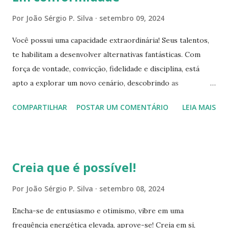
surgimento de boas oportunidades e cultivando a
Por
João Sérgio P. Silva
setembro 09, 2024
positividade! O ser humano, é o que está imaginando
Você possui uma capacidade extraordinária! Seus talentos,
constantemente, por isso é tão importante ter bons
te habilitam a desenvolver alternativas fantásticas. Com
raciocínios, imaginações promissoras e prósperas, ouvir
força de vontade, convicção, fidelidade e disciplina, está
boas palavras, sentir-se motivado, falar positivamente,
apto a explorar um novo cenário, descobrindo as
encher-se de sentimentos otimistas e alegres, irradiar para
possibilidades de concretizar seus objetivos. Assim, seja
o cosmo a energia da prosperidade e da abundância. Você é
COMPARTILHAR
POSTAR UM COMENTÁRIO
LEIA MAIS
audacioso e autoconfiante, procure meios lícitos para
o arquiteto do seu destino, está apto a restaurar-se, sendo
atingir seus propósitos! Mantenha o foco em todas as
a...
circunstâncias, por mais desafiadoras que sejam. Tenha fé e
a certeza da conquista, potencialize sua positividade e
Creia que é possível!
otimismo. Evite estagnar-se com os obstáculos. Caminhar,
progredir deve ser seu lema, e faça todo o possível para
Por
João Sérgio P. Silva
setembro 08, 2024
evoluir. Sempre com muito respeito, justiça, sensatez,
Encha-se de entusiasmo e otimismo, vibre em uma
honestidade, humildade e praticando a bondade. Essas
frequência energética elevada, aprove-se! Creia em si,
virtudes, são facilitadoras e benignas ao seu objetivo, assim