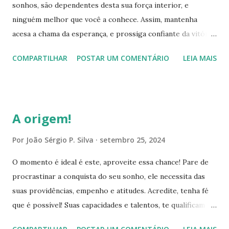
sonhos, são dependentes desta sua força interior, e
a positividade, serenidade e a calma em todas as situações,
ninguém melhor que você a conhece. Assim, mantenha
aja com prudência e perspicácia, o autocontrole é uma
acesa a chama da esperança, e prossiga confiante da vitória!
virtude importante nestes momentos de turbulência. Pois,
Seus talentos te habilitam para isso, explore-os em sua
elas te possibilitam avaliar o panorama, raciocinar e desta
COMPARTILHAR
POSTAR UM COMENTÁRIO
LEIA MAIS
plenitude e faça prevalecer suas habilidades em cada
forma, agir dentro dos padrões que ...
ocasião. A vitória, tem início dentro de ti, com a imaginação
e o planejamento, crie um cronograma com etapas a serem
atingidas e com prazos a serem cumpridos, seja fiel na
A origem!
realização de cada fase. Isto te proporciona segurança e
progresso na conquista do seu propósito. Mas, esteja
Por
João Sérgio P. Silva
setembro 25, 2024
preparado para enfrentar adversidades, elas surgem sem
O momento é ideal é este, aproveite essa chance! Pare de
aviso. Elas, mensuram o grau de comprometimento,
procrastinar a conquista do seu sonho, ele necessita das
enfrente-as com autoconfiança, serenidade e tranquilidade,
suas providências, empenho e atitudes. Acredite, tenha fé
antes de agir, observe o panorama que se apresenta, com
que é possível! Suas capacidades e talentos, te qualificam
calma, localize a fragilidade do obstáculo, uma vez
para transformar idéias em realidade. Inove, insista e
identificada a vulnerabilidade, use a criatividade e