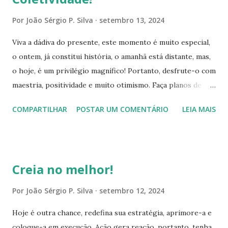
fundamentais. E essas virtudes, estão presentes em seu
íntimo, explore-as em total plenitude. Compreenda, VOCÊ
Por
João Sérgio P. Silva
setembro 13, 2024
é capaz de ultrapassar as barreiras que o mundo colocar
Viva a dádiva do presente, este momento é muito especial,
em seu caminho. Seja insistente e perseverante em todos
o ontem, já constitui história, o amanhã está distante, mas,
os aspectos da vida. Você é a principal pessoa, que
o hoje, é um privilégio magnífico! Portanto, desfrute-o com
precisava confiar em ti, e acreditar que é possível
maestria, positividade e muito otimismo. Faça planos de
materializar seus propósitos. Por isso, jamais desista e
progresso, batalhe por evolução, estude, vá em busca da
tome posse da sua grandeza! Haja o que houver, tenha fé
COMPARTILHAR
POSTAR UM COMENTÁRIO
LEIA MAIS
conquista dos seus ideais. A cada dia, você tem a
em...
oportunidade de desbravar uma nova etapa do seu objetivo.
Por isso, insista, persevere! Evite estagnar-se, a vida é
movimento constante, independente da ocasião! Encare
Creia no melhor!
as adversidades com tranquilidade, serenidade e
autoconfiança. Elas, apesar de parecerem trabalhar contra
Por
João Sérgio P. Silva
setembro 12, 2024
você, na realidade, promovem mais benefícios, do que
Hoje é outra chance, redefina sua estratégia, aprimore-a e
atrapalham, pois, é nas dificuldades, que você é conduzido a
coloque-a em execução. Ação gera reação, portanto, tenha
reinventar-se, criar inovações, descobrir outras