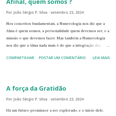
Afinal, quem somos ?
protegendo de insetos que picam, formigas e até cobras,
por isso, precisa ter coragem e a convicção de que vai
Por
João Sérgio P. Silva
setembro 23, 2024
atingir o ápice. Semelhanças, existem na vida real com
Nos conceitos fundamentais, a Nunerologia nos diz que a
algumas diferenças, você está enfrentando os dissabores
Alma é quem somos, a personalidade quem devemos ser, e a
que o mundo te apresenta, antes de atingir a conclusão do
missão o que devemos fazer. Mas também a Numerologia
seu objetivo. Entretanto, determinação, positividade,
nos diz que a Alma nada mais é do que a integração das
otimismo, autoconfiança, disciplina, perspicácia e prudência,
diversas personalidades que vivemos. Entendemos assim
são virtudes fundamentais, para transformar obstáculos em
COMPARTILHAR
POSTAR UM COMENTÁRIO
LEIA MAIS
que a vida é uma obra, e que o Plano da Alma com seus
trampolins, e assim conseguir concretizar...
ciclos, experiências e desafios é o plano da construção da
Personalidade. Podemos entao deduzir que Personalidade é
aquilo que estamos construindo, e a missão aquilo que nos
A força da Gratidão
atrai para fazermos o que precisamos para nos tornar
quem queremos ser. Em outras palavras, eu sou o caminho,
Por
João Sérgio P. Silva
setembro 23, 2024
esta trajetória entre o que fui e o que estou sendo e o que
Há um futuro promissor a ser explorado, e o início dele,
serei. H.A.V.J