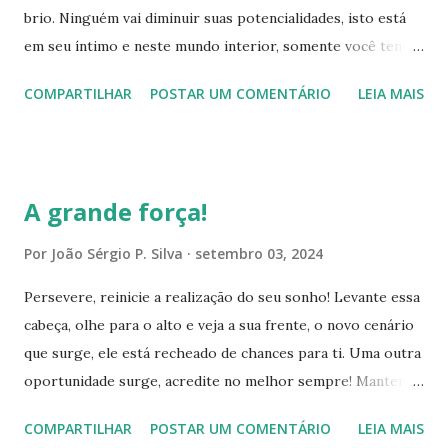
brio. Ninguém vai diminuir suas potencialidades, isto está
impossível conseguir isso, a grande força capaz de
em seu íntimo e neste mundo interior, somente você tem
revolucionar e superar esse obstáculo, está dentro de ti! A
acesso. Portanto, agigante-se, confie em si, exerça sua
convicção, disciplina, persistência e fidelidade, são virtudes
COMPARTILHAR
POSTAR UM COMENTÁRIO
LEIA MAIS
grandeza, empenhe-se integralmente para concretizar
fundamentais para transformar o improvável em pos...
seus propósitos. Crie estratégias, seja-lhes fiel e
disciplinado, conserve a positividade e o otimismo, faça o
seu melhor e o máximo em cada circunstância, seu
A grande força!
comprometimento é fundamental! Encare as
contrariedades com tranquilidade, discernimento, ousadia e
Por
João Sérgio P. Silva
setembro 03, 2024
autoconfiança, sempre com autoconfiança. Inove a todo
Persevere, reinicie a realização do seu sonho! Levante essa
momento, isto, demonstra o quanto é CAPAZ de
cabeça, olhe para o alto e veja a sua frente, o novo cenário
transformar adversidades em trampolins e degraus de
que surge, ele está recheado de chances para ti. Uma outra
ascensão. Isso é insistência, perseverança e convicção em
oportunidade surge, acredite no melhor sempre! Mantenha
atingir o resultado desejado. Seu objetivo é tangível e
a positividade em evidência, conserve o entusiasmo e o
carece de atitudes pertinentes, assim, simplesmente
COMPARTILHAR
POSTAR UM COMENTÁRIO
LEIA MAIS
otimismo em destaque. Essa é sua verdadeira essência,
empenhe-se, supere e avance diariamente. Assuma sua