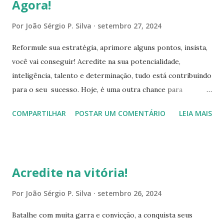
Agora!
do indivíduo. Portanto, o melhor é estar sintonizado com
indivíduos que emanam positividade, otimismo, estimulam-
Por
João Sérgio P. Silva
setembro 27, 2024
se com convicção, de que a vitória já lhes pertence. Desta
Reformule sua estratégia, aprimore alguns pontos, insista,
maneira, juntos, agindo em prol um dos outros,
você vai conseguir! Acredite na sua potencialidade,
potencializam as capacidades intrínsecas de cada um, isto
inteligência, talento e determinação, tudo está contribuindo
aumenta consideravelmente a força de cada indivíduo. Isto é
para o seu sucesso. Hoje, é uma outra chance para
favorável, para enfrentar as provações, que o mundo
prosseguir com este intuito. Existe dentro de ti, uma
colocar no caminho de cada um, pois, essa união, estimula a
COMPARTILHAR
POSTAR UM COMENTÁRIO
LEIA MAIS
energia extraordinariamente potente, capaz de fazer uma
autoestima e autoc...
enorme reviravolta na sua vida, basta confiar em si!
Exteriorize essa força meu amigo, faça prevalecer suas
aptidões, sempre com licitude, honestidade, respeito,
Acredite na vitória!
justiça, perdão, sensatez, humildade e muita garra, você é
capaz! Encha-se de entusiasmo e coragem, independente
Por
João Sérgio P. Silva
setembro 26, 2024
do cenário e do tamanho das contrariedades, procure
Batalhe com muita garra e convicção, a conquista seus
aprimorar-se e desenvolver soluções inovadoras. Conserve