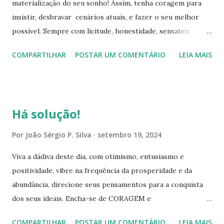
materialização do seu sonho! Assim, tenha coragem para
solucionar os obstáculos que encontrar no caminho. Com
insistir, desbravar cenários atuais, e fazer o seu melhor
tranquilidade, serenidade, criatividade e autoconfiança, está
possível. Sempre com licitude, honestidade, sensatez,
apto para enfrentar os desafios do mundo! Procure ver a
respeito, justiça, humildade e amor. Você é seu capitão, está
solução, faça o que vai te favorecer, sem agredir ou oprimir
COMPARTILHAR
POSTAR UM COMENTÁRIO
LEIA MAIS
no direcionamento dos seus propósitos, sabe exatamente o
a outra parte. Você é respons...
que é necessário fazer, até concluir suas metas. Desta
forma, insista, persevere e creia no melhor, crie pontes que
facilitem a elaboração do seu sonho. Assim como o mar,
Há solução!
em determinado momento está tranquilo em outro instante
transformá-se em muita agitação, mas, o capitão destemido
Por
João Sérgio P. Silva
setembro 19, 2024
e com o conhecimento que possui, conduz o navio com
Viva a dádiva deste dia, com otimismo, entusiasmo e
maestria, até que consiga contornar as adversidades. Na
positividade, vibre na frequência da prosperidade e da
vida, há momentos de calmaria e em seguida, surge uma ou
abundância, direcione seus pensamentos para a conquista
diversas contrariedades simultaneamente. No entanto, você
dos seus ideais. Encha-se de CORAGEM e
possui condições plenas para manter a calma interior e
AUTOCONFIANÇA, desenvolva atitudes pertinentes a
exterior, e desta forma, identificar as melhores alternativas
COMPARTILHAR
POSTAR UM COMENTÁRIO
LEIA MAIS