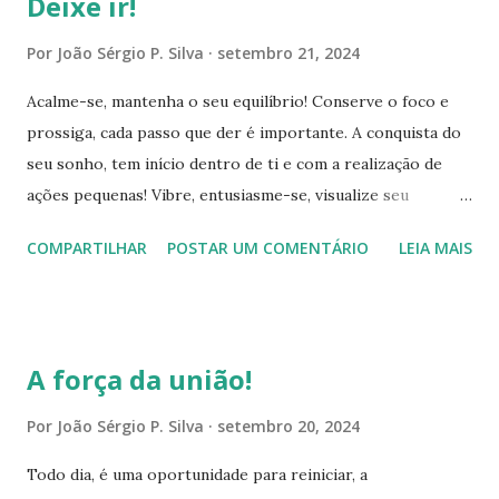
Deixe ir!
autoconfiança e a certeza da vitória. Encare as adversidades
com tranquilidade, serenidade, equilíbrio e criatividade.
Por
João Sérgio P. Silva
setembro 21, 2024
Conserve o foco no objetivo principal. Procure solucionar
Acalme-se, mantenha o seu equilíbrio! Conserve o foco e
os contratempos que surgirem, com a maior brevidade
prossiga, cada passo que der é importante. A conquista do
possível, desta forma, conserva o cumprimento do
seu sonho, tem início dentro de ti e com a realização de
cronograma que estabeleceu. Acredite, tudo está dando
ações pequenas! Vibre, entusiasme-se, visualize seu
certo! Aplique na superação das adversidades, a sensatez,
objetivo concluído, sinta a emoção da realização do seu
honestidade, justiça, respeito, licitude, amor, bondade,
COMPARTILHAR
POSTAR UM COMENTÁRIO
LEIA MAIS
projeto e fale palavras que simbolizem e te incentivem, use
humildade, perdão e criatividade. Vibre na...
seu poder de escolhas e pensamentos positivos para a
avançar, progredir e prosperar. Você é o arquiteto do seu
projeto, possui o conhecimento pleno de cada etapa,
A força da união!
portanto, empenhe-se e faça o impossível para conseguir
concretizar este propósito. Você é vigoroso, habilidoso e
Por
João Sérgio P. Silva
setembro 20, 2024
resiliente, detém capacidades extraordinárias, explore
Todo dia, é uma oportunidade para reiniciar, a
plenamente suas capacidades! Elas te qualificam, para