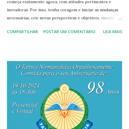
começa exatamente agora, com atitudes pertinentes e
inovadoras. Por isso, tenha coragem e iniciar as mudanças
necessárias, crie novas perspectivas e objetivos, visualize
um panorama promissor e próspero. Creia em suas
COMPARTILHAR
POSTAR UM COMENTÁRIO
LEIA MAIS
capacidades, ninguém pode ofuscar o seu brilho, ninguém
vai diminuir suas potencialidades, por mais que se
esforcem, seus talentos permanecem inalteráveis, e apenas
você conhece o tamanho deles, portanto, valorize-se,
assuma seu verdadeiro potencial! Pare de carregar o peso
das críticas, abra as asas da liberdade, e voe mais alto, vá em
busca da conquista dos seus ideais. Saiba de uma coisa,
você é capaz de conseguir alcançar todos os seus objetivos,
basta acrediar e empenhar-se! Você é o capitão do próprio
destino, o responsável por seus resultados, assim, busque o
caminho do êxito. Se por algum fator colheu o insucesso,
isto significa apenas uma coisa, é necessário reiniciar