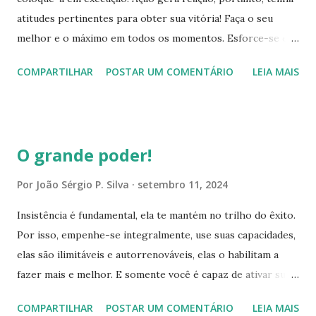
atitudes pertinentes para obter sua vitória! Faça o seu
alternativas, o que na tranquilidade, você ficaria restrito a
melhor e o máximo em todos os momentos. Esforce-se em
condição do momento, é como dizem, mar agitado, é que
todos os aspectos. Sua conquista começa dentro você,
faz o bom marinheiro. Por isso, pratique a gratidão tanto
COMPARTILHAR
POSTAR UM COMENTÁRIO
LEIA MAIS
quando tem convicção, que já conquistou! Há dentro de ti,
por suas conquistas, como pel...
uma energia avassaladora, sua força de vontade é soberana,
assim, tenha determinação, disciplina e fidelidade para
conquistar o seu objetivo. Isto significa, que é co-criador
O grande poder!
do próprio destino, e ele, está sendo redefinido a cada
escolha que faz! Visualize seu propósito concretizado,
Por
João Sérgio P. Silva
setembro 11, 2024
sinta a emoção desta conquista, verbalize autosugestões
Insistência é fundamental, ela te mantém no trilho do êxito.
afirmativas e auto‐incentivadoras, mantenha acesa, a chama
Por isso, empenhe-se integralmente, use suas capacidades,
da esperança e da autoconfiança. Respeite as opiniões
elas são ilimitáveis e autorrenováveis, elas o habilitam a
alheias, mas, guarde consigo, apenas o que for motivacional
fazer mais e melhor. E somente você é capaz de ativar suas
e as sugestões para aprimoramento, o que lhe desestimula
potencialidades, por mais que o desestimulem, diminuam
e deprecia sua personalidade, desfaça-se! Esse tipo de
COMPARTILHAR
POSTAR UM COMENTÁRIO
LEIA MAIS
seus valores e sua capacidade, seus talentos permanecem
parecer, é semelhante a erva d...