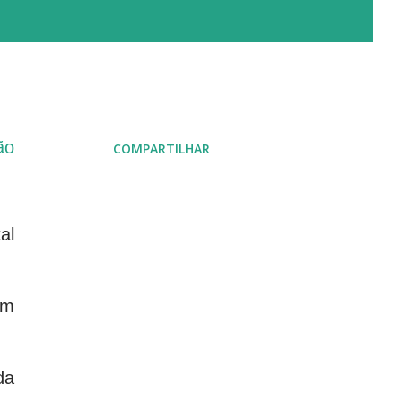
ão
COMPARTILHAR
al
hm
da