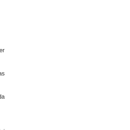
er
as
da