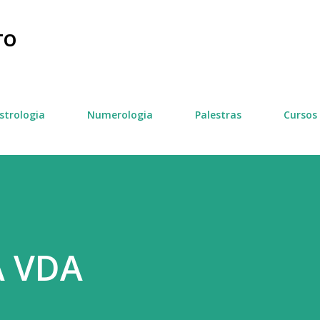
Pular para o conteúdo principal
TO
strologia
Numerologia
Palestras
Cursos
A VDA