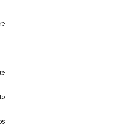
re
te
to
os