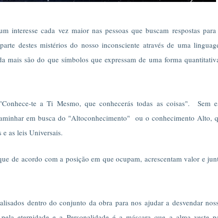
um interesse cada vez maior nas pessoas que buscam respostas para
parte destes mistérios do nosso inconsciente através de uma lingua
da mais são do que símbolos que expressam de uma forma quantitativ
"Conhece-te a Ti Mesmo, que conhecerás todas as coisas". Sem e
l caminhar em busca do "Altoconhecimento" ou o conhecimento Alto, 
e as leis Universais.
que de acordo com a posição em que ocupam, acrescentam valor e jun
lisados dentro do conjunto da obra para nos ajudar a desvendar nos
a pela eternidade e a Personalidade é a máscara que a alma veste p