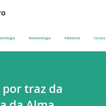
Pular para o conteúdo principal
TO
strologia
Numerologia
Palestras
Cursos
 por traz da
a da Alma