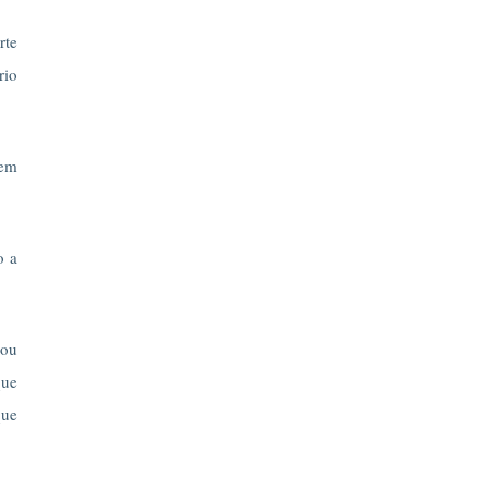
rte
rio
 em
o a
 ou
que
que