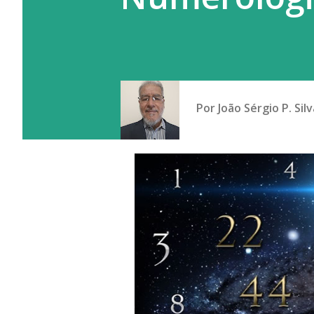
Por
João Sérgio P. Silv