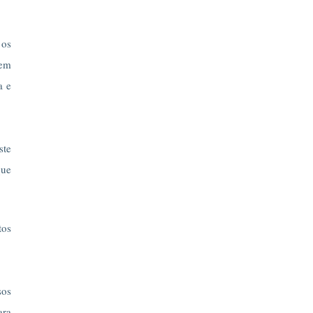
 os
gem
a e
ste
que
tos
sos
ara