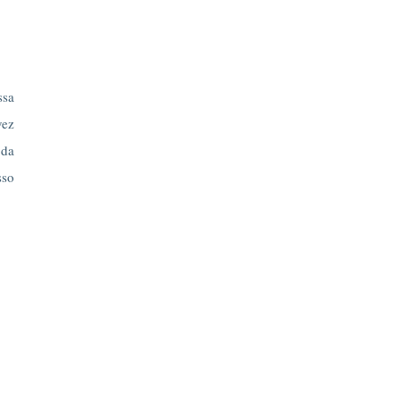
ssa
vez
 da
sso