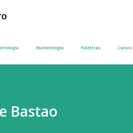
Pular para o conteúdo principal
TO
strologia
Numerologia
Palestras
Cursos
e Bastao