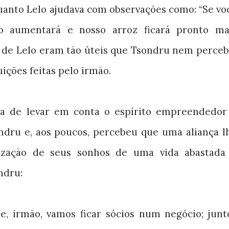
quanto Lelo ajudava com observações como: “Se vo
go aumentará e nosso arroz ficará pronto ma
de Lelo eram tão úteis que Tsondru nem perceb
ições feitas pelo irmão.
ava de levar em conta o espírito empreendedor
dru e, aos poucos, percebeu que uma aliança l
alização de seus sonhos de uma vida abastada
ndru:
, irmão, vamos ficar sócios num negócio; junt