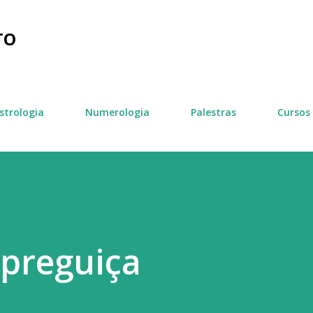
Pular para o conteúdo principal
TO
strologia
Numerologia
Palestras
Cursos
 preguiça