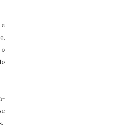
 e
o,
 o
lo
m-
se
s.