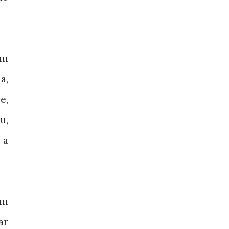
am
a,
e,
u,
 a
em
ar