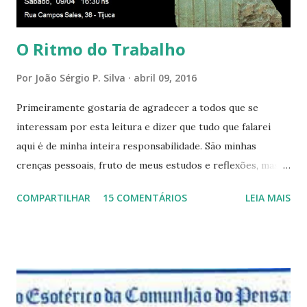
só presença aqui: é a...
O Ritmo do Trabalho
Por
João Sérgio P. Silva
abril 09, 2016
Primeiramente gostaria de agradecer a todos que se
interessam por esta leitura e dizer que tudo que falarei
aqui é de minha inteira responsabilidade. São minhas
crenças pessoais, fruto de meus estudos e reflexões, mas
que não devem ser levadas como verdades absolutas,
COMPARTILHAR
15 COMENTÁRIOS
LEIA MAIS
porque nem mesmo eu as tenho desta forma. Eu vos
convido a refletir comigo, se permitindo o direito de
observar pelo menos por alguns momentos, certas
questões que serão apresentadas, por uma visão diferente
e talvez contraditória a sua própria visão. Durante todo
este mês estaremos debatendo este tema e gostaríamos de