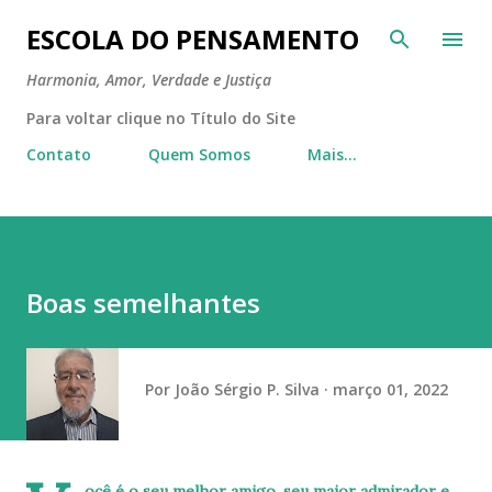
Pular para o conteúdo principal
ESCOLA DO PENSAMENTO
Harmonia, Amor, Verdade e Justiça
Para voltar clique no Título do Site
Contato
Quem Somos
Mais…
Boas semelhantes
Por
João Sérgio P. Silva
março 01, 2022
ocê é o seu melhor amigo, seu maior admirador e