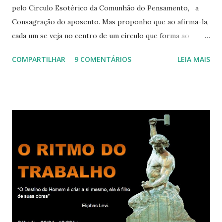
pelo Circulo Esotérico da Comunhão do Pensamento, a
Consagração do aposento. Mas proponho que ao afirma-la,
cada um se veja no centro de um círculo que forma ao
redor de si “um aposento”, um lugar especial dentre de
COMPARTILHAR
9 COMENTÁRIOS
LEIA MAIS
cada um de nós mesmos. Um círculo que cresce e se
expande a medida que nos purificamos e nos tornamos
projeções mais perfeitas do poder, sabedoria e amor de
Deus. Que envolve aos poucos aqueles com quem nos
relacionamos e vai se ampliando e tocando os círculos
iluminados daqueles com que cooperamos, formando um
círculo cada vez maior de Paz e Harmonia. CONSAGRAÇÃO
DO APOSENTO Dentro do Círculo Infinito da Divina
Presença que me envolve inteiramente Afirmo: Há uma só
presença aqui: é a presença da Harmonia, que faz vibrar
todos os corações de Felicidade e Alegria. Quem quer que
aqui entre, sentirá as vibrações da Divina Harmonia. Há uma