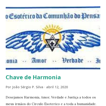
questões que serão apresentadas, por uma visão diferente
e talvez contraditória a sua própria visão. Durante todo
este mês estaremos debatendo este tema e gostaríamos de
convida-lo a deixar seus comentários e reflexões no final
do texto clicando em novo comentário e acompanhar as
respostas e sugestões dos demais. Não estranhem o fato
de que teremos mais perguntas do que respostas, mais
reflexões do que formulações prontas, pois as perguntas
parecem contribuir mais para o aprendizado do que as
afirmações. Quem de nós pode de fato afirmar alguma coi...
Chave de Harmonia
Por
João Sérgio P. Silva
abril 12, 2020
Desejamos Harmonia, Amor, Verdade e Justiça a todos os
meus irmãos do Circulo Esoterico e a toda a humanidade.