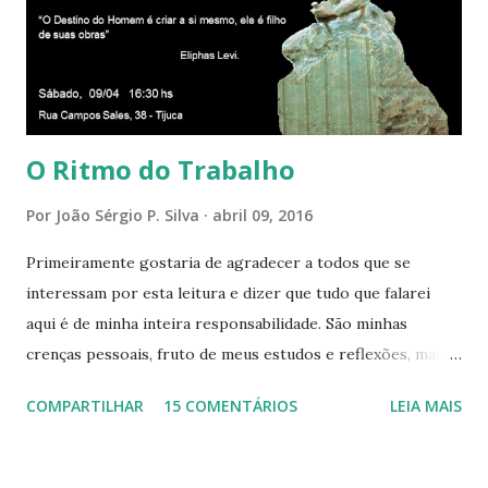
presença aqui: é a presença da Harmonia, que faz vibrar
todos os corações de Felicidade e Alegria. Quem quer que
aqui entre, sentirá as vibrações da Divina Harmonia. Há uma
só presença aqui: é a...
O Ritmo do Trabalho
Por
João Sérgio P. Silva
abril 09, 2016
Primeiramente gostaria de agradecer a todos que se
interessam por esta leitura e dizer que tudo que falarei
aqui é de minha inteira responsabilidade. São minhas
crenças pessoais, fruto de meus estudos e reflexões, mas
que não devem ser levadas como verdades absolutas,
COMPARTILHAR
15 COMENTÁRIOS
LEIA MAIS
porque nem mesmo eu as tenho desta forma. Eu vos
convido a refletir comigo, se permitindo o direito de
observar pelo menos por alguns momentos, certas