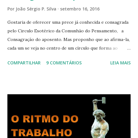
Por
João Sérgio P. Silva
setembro 16, 2016
Gostaria de oferecer uma prece já conhecida e consagrada
pelo Circulo Esotérico da Comunhão do Pensamento, a
Consagração do aposento. Mas proponho que ao afirma-la,
cada um se veja no centro de um círculo que forma ao
redor de si “um aposento”, um lugar especial dentre de
COMPARTILHAR
9 COMENTÁRIOS
LEIA MAIS
cada um de nós mesmos. Um círculo que cresce e se
expande a medida que nos purificamos e nos tornamos
projeções mais perfeitas do poder, sabedoria e amor de
Deus. Que envolve aos poucos aqueles com quem nos
relacionamos e vai se ampliando e tocando os círculos
iluminados daqueles com que cooperamos, formando um
círculo cada vez maior de Paz e Harmonia. CONSAGRAÇÃO
DO APOSENTO Dentro do Círculo Infinito da Divina
Presença que me envolve inteiramente Afirmo: Há uma só