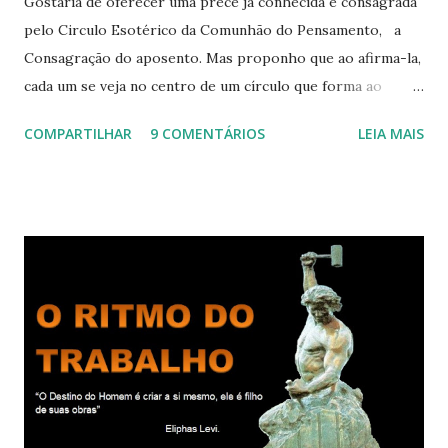
Gostaria de oferecer uma prece já conhecida e consagrada
pelo Circulo Esotérico da Comunhão do Pensamento, a
Consagração do aposento. Mas proponho que ao afirma-la,
cada um se veja no centro de um círculo que forma ao
redor de si “um aposento”, um lugar especial dentre de
COMPARTILHAR
9 COMENTÁRIOS
LEIA MAIS
cada um de nós mesmos. Um círculo que cresce e se
expande a medida que nos purificamos e nos tornamos
projeções mais perfeitas do poder, sabedoria e amor de
Deus. Que envolve aos poucos aqueles com quem nos
relacionamos e vai se ampliando e tocando os círculos
iluminados daqueles com que cooperamos, formando um
círculo cada vez maior de Paz e Harmonia. CONSAGRAÇÃO
DO APOSENTO Dentro do Círculo Infinito da Divina
Presença que me envolve inteiramente Afirmo: Há uma só
presença aqui: é a presença da Harmonia, que faz vibrar
todos os corações de Felicidade e Alegria. Quem quer que