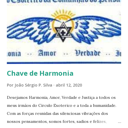
este mês estaremos debatendo este tema e gostaríamos de
convida-lo a deixar seus comentários e reflexões no final
do texto clicando em novo comentário e acompanhar as
respostas e sugestões dos demais. Não estranhem o fato
de que teremos mais perguntas do que respostas, mais
reflexões do que formulações prontas, pois as perguntas
parecem contribuir mais para o aprendizado do que as
afirmações. Quem de nós pode de fato afirmar alguma coi...
Chave de Harmonia
Por
João Sérgio P. Silva
abril 12, 2020
Desejamos Harmonia, Amor, Verdade e Justiça a todos os
meus irmãos do Circulo Esoterico e a toda a humanidade.
Com as forças reunidas das silenciosas vibrações dos
nossos pensamentos, somos fortes, sadios e felizes,