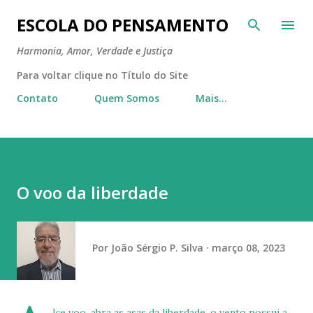
Pular para o conteúdo principal
ESCOLA DO PENSAMENTO
Harmonia, Amor, Verdade e Justiça
Para voltar clique no Título do Site
Contato
Quem Somos
Mais…
O voo da liberdade
Por
João Sérgio P. Silva
março 08, 2023
lce voo, abra as asas da liberdade, o vento possui a