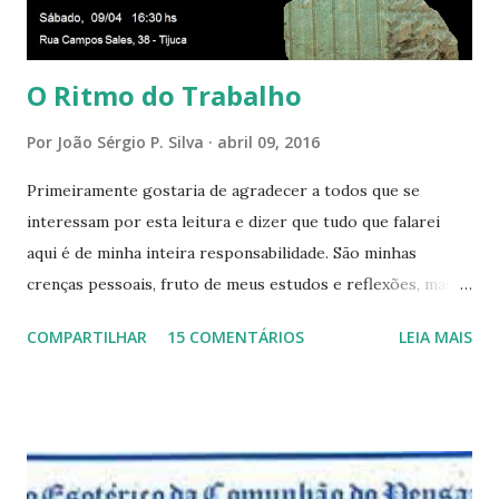
aqui entre, sentirá as vibrações da Divina Harmonia. Há uma
só presença aqui: é a...
O Ritmo do Trabalho
Por
João Sérgio P. Silva
abril 09, 2016
Primeiramente gostaria de agradecer a todos que se
interessam por esta leitura e dizer que tudo que falarei
aqui é de minha inteira responsabilidade. São minhas
crenças pessoais, fruto de meus estudos e reflexões, mas
que não devem ser levadas como verdades absolutas,
COMPARTILHAR
15 COMENTÁRIOS
LEIA MAIS
porque nem mesmo eu as tenho desta forma. Eu vos
convido a refletir comigo, se permitindo o direito de
observar pelo menos por alguns momentos, certas
questões que serão apresentadas, por uma visão diferente
e talvez contraditória a sua própria visão. Durante todo