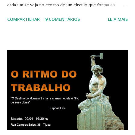
cada um se veja no centro de um círculo que forma ao
redor de si “um aposento”, um lugar especial dentre de
COMPARTILHAR
9 COMENTÁRIOS
LEIA MAIS
cada um de nós mesmos. Um círculo que cresce e se
expande a medida que nos purificamos e nos tornamos
projeções mais perfeitas do poder, sabedoria e amor de
Deus. Que envolve aos poucos aqueles com quem nos
relacionamos e vai se ampliando e tocando os círculos
iluminados daqueles com que cooperamos, formando um
círculo cada vez maior de Paz e Harmonia. CONSAGRAÇÃO
DO APOSENTO Dentro do Círculo Infinito da Divina
Presença que me envolve inteiramente Afirmo: Há uma só
presença aqui: é a presença da Harmonia, que faz vibrar
todos os corações de Felicidade e Alegria. Quem quer que
aqui entre, sentirá as vibrações da Divina Harmonia. Há uma
só presença aqui: é a...