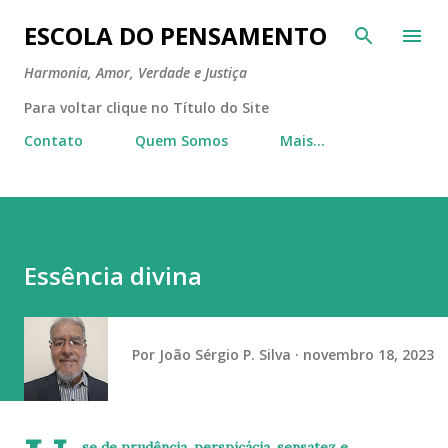
Pular para o conteúdo principal
ESCOLA DO PENSAMENTO
Harmonia, Amor, Verdade e Justiça
Para voltar clique no Título do Site
Contato
Quem Somos
Mais…
Essência divina
Por
João Sérgio P. Silva
novembro 18, 2023
se de prudência, perspicácia, sensatez e