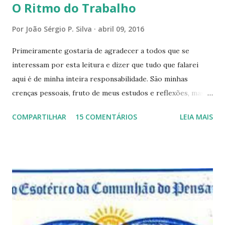
O Ritmo do Trabalho
Por
João Sérgio P. Silva
abril 09, 2016
Primeiramente gostaria de agradecer a todos que se
interessam por esta leitura e dizer que tudo que falarei
aqui é de minha inteira responsabilidade. São minhas
crenças pessoais, fruto de meus estudos e reflexões, mas
que não devem ser levadas como verdades absolutas,
COMPARTILHAR
15 COMENTÁRIOS
LEIA MAIS
porque nem mesmo eu as tenho desta forma. Eu vos
convido a refletir comigo, se permitindo o direito de
observar pelo menos por alguns momentos, certas
questões que serão apresentadas, por uma visão diferente
e talvez contraditória a sua própria visão. Durante todo
este mês estaremos debatendo este tema e gostaríamos de
convida-lo a deixar seus comentários e reflexões no final
do texto clicando em novo comentário e acompanhar as