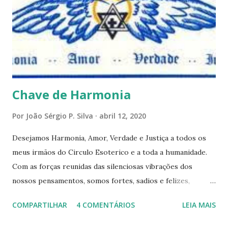
respostas e sugestões dos demais. Não estranhem o fato
de que teremos mais perguntas do que respostas, mais
reflexões do que formulações prontas, pois as perguntas
parecem contribuir mais para o aprendizado do que as
afirmações. Quem de nós pode de fato afirmar alguma coi...
Chave de Harmonia
Por
João Sérgio P. Silva
abril 12, 2020
Desejamos Harmonia, Amor, Verdade e Justiça a todos os
meus irmãos do Circulo Esoterico e a toda a humanidade.
Com as forças reunidas das silenciosas vibrações dos
nossos pensamentos, somos fortes, sadios e felizes,
formando assim um elo de fraternidade universal. Estamos
COMPARTILHAR
4 COMENTÁRIOS
LEIA MAIS
satisfeitos e em paz com o universo inteiro, e desejanos
que todos os serem realizem as suas aspirações mais