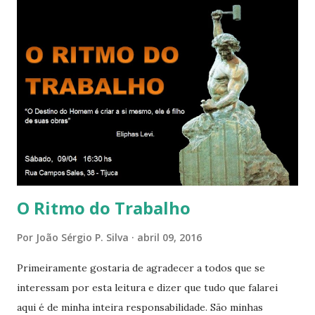
relacionamos e vai se ampliando e tocando os círculos
iluminados daqueles com que cooperamos, formando um
círculo cada vez maior de Paz e Harmonia. CONSAGRAÇÃO
DO APOSENTO Dentro do Círculo Infinito da Divina
Presença que me envolve inteiramente Afirmo: Há uma só
presença aqui: é a presença da Harmonia, que faz vibrar
todos os corações de Felicidade e Alegria. Quem quer que
aqui entre, sentirá as vibrações da Divina Harmonia. Há uma
só presença aqui: é a...
O Ritmo do Trabalho
Por
João Sérgio P. Silva
abril 09, 2016
Primeiramente gostaria de agradecer a todos que se
interessam por esta leitura e dizer que tudo que falarei
aqui é de minha inteira responsabilidade. São minhas