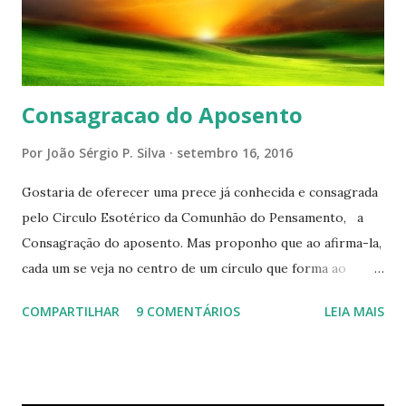
Consagracao do Aposento
Por
João Sérgio P. Silva
setembro 16, 2016
Gostaria de oferecer uma prece já conhecida e consagrada
pelo Circulo Esotérico da Comunhão do Pensamento, a
Consagração do aposento. Mas proponho que ao afirma-la,
cada um se veja no centro de um círculo que forma ao
redor de si “um aposento”, um lugar especial dentre de
COMPARTILHAR
9 COMENTÁRIOS
LEIA MAIS
cada um de nós mesmos. Um círculo que cresce e se
expande a medida que nos purificamos e nos tornamos
projeções mais perfeitas do poder, sabedoria e amor de
Deus. Que envolve aos poucos aqueles com quem nos