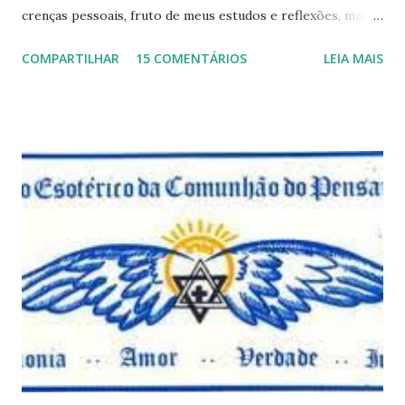
crenças pessoais, fruto de meus estudos e reflexões, mas
que não devem ser levadas como verdades absolutas,
COMPARTILHAR
15 COMENTÁRIOS
LEIA MAIS
porque nem mesmo eu as tenho desta forma. Eu vos
convido a refletir comigo, se permitindo o direito de
observar pelo menos por alguns momentos, certas
questões que serão apresentadas, por uma visão diferente
e talvez contraditória a sua própria visão. Durante todo
este mês estaremos debatendo este tema e gostaríamos de
convida-lo a deixar seus comentários e reflexões no final
do texto clicando em novo comentário e acompanhar as
respostas e sugestões dos demais. Não estranhem o fato
de que teremos mais perguntas do que respostas, mais
reflexões do que formulações prontas, pois as perguntas
parecem contribuir mais para o aprendizado do que as
afirmações. Quem de nós pode de fato afirmar alguma coi...