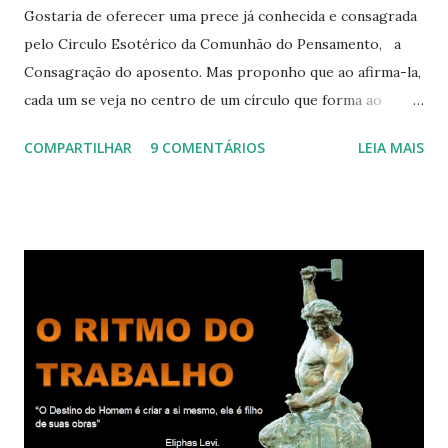
Gostaria de oferecer uma prece já conhecida e consagrada
pelo Circulo Esotérico da Comunhão do Pensamento, a
Consagração do aposento. Mas proponho que ao afirma-la,
cada um se veja no centro de um círculo que forma ao
redor de si “um aposento”, um lugar especial dentre de
COMPARTILHAR
9 COMENTÁRIOS
LEIA MAIS
cada um de nós mesmos. Um círculo que cresce e se
expande a medida que nos purificamos e nos tornamos
projeções mais perfeitas do poder, sabedoria e amor de
Deus. Que envolve aos poucos aqueles com quem nos
relacionamos e vai se ampliando e tocando os círculos
iluminados daqueles com que cooperamos, formando um
círculo cada vez maior de Paz e Harmonia. CONSAGRAÇÃO
DO APOSENTO Dentro do Círculo Infinito da Divina
Presença que me envolve inteiramente Afirmo: Há uma só
presença aqui: é a presença da Harmonia, que faz vibrar
todos os corações de Felicidade e Alegria. Quem quer que