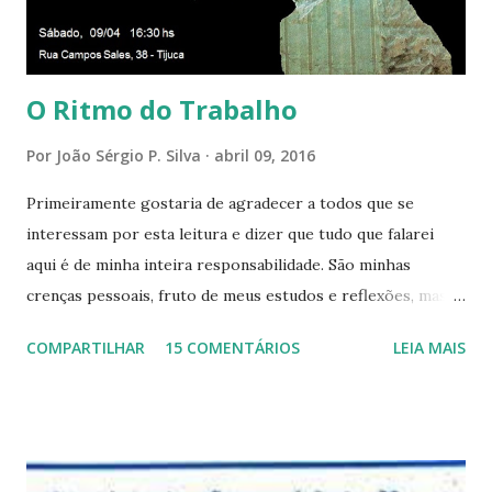
aqui entre, sentirá as vibrações da Divina Harmonia. Há uma
só presença aqui: é a...
O Ritmo do Trabalho
Por
João Sérgio P. Silva
abril 09, 2016
Primeiramente gostaria de agradecer a todos que se
interessam por esta leitura e dizer que tudo que falarei
aqui é de minha inteira responsabilidade. São minhas
crenças pessoais, fruto de meus estudos e reflexões, mas
que não devem ser levadas como verdades absolutas,
COMPARTILHAR
15 COMENTÁRIOS
LEIA MAIS
porque nem mesmo eu as tenho desta forma. Eu vos
convido a refletir comigo, se permitindo o direito de
observar pelo menos por alguns momentos, certas
questões que serão apresentadas, por uma visão diferente
e talvez contraditória a sua própria visão. Durante todo