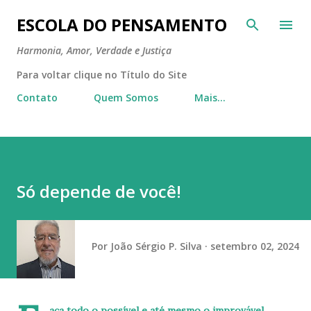
Pular para o conteúdo principal
ESCOLA DO PENSAMENTO
Harmonia, Amor, Verdade e Justiça
Para voltar clique no Título do Site
Contato
Quem Somos
Mais…
Só depende de você!
Por
João Sérgio P. Silva
setembro 02, 2024
aça todo o possível e até mesmo o improvável,