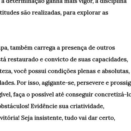
 a determinação ganha mais vigor, a disciplina
titudes são realizadas, para explorar as
apa, também carrega a presença de outros
stá restaurado e convicto de suas capacidades,
teza, você possui condições plenas e absolutas,
ades. Por isso, agigante-se, persevere e prossi
el, faça o possível até conseguir concretizá-lo
bstáculos! Evidêncie sua criatividade,
itória! Seja insistente, tudo vai dar certo,