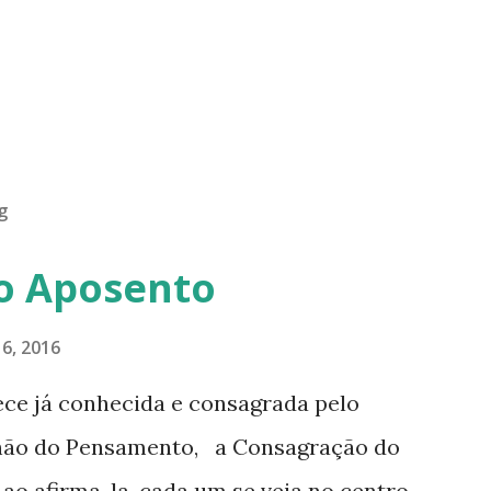
g
o Aposento
6, 2016
ece já conhecida e consagrada pelo
hão do Pensamento, a Consagração do
o afirma-la, cada um se veja no centro