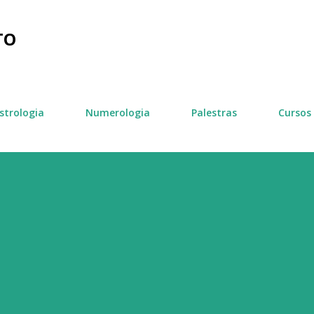
Pular para o conteúdo principal
TO
strologia
Numerologia
Palestras
Cursos