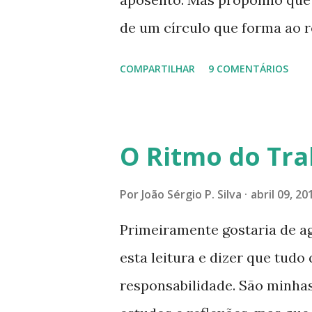
de um círculo que forma ao r
especial dentre de cada um 
COMPARTILHAR
9 COMENTÁRIOS
se expande a medida que nos
mais perfeitas do poder, sab
poucos aqueles com quem nos
O Ritmo do Tra
tocando os círculos ilumina
formando um círculo cada ve
Por
João Sérgio P. Silva
abril 09, 20
CONSAGRAÇÃO DO APOSENTO D
Primeiramente gostaria de a
Presença que me envolve int
esta leitura e dizer que tudo 
aqui: é a presença da Harmon
responsabilidade. São minhas
Felicidade e Alegria. Quem qu