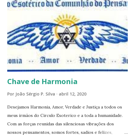
este mês estaremos debatendo este tema e gostaríamos de
convida-lo a deixar seus comentários e reflexões no final
do texto clicando em novo comentário e acompanhar as
respostas e sugestões dos demais. Não estranhem o fato
de que teremos mais perguntas do que respostas, mais
reflexões do que formulações prontas, pois as perguntas
parecem contribuir mais para o aprendizado do que as
afirmações. Quem de nós pode de fato afirmar alguma coi...
Chave de Harmonia
Por
João Sérgio P. Silva
abril 12, 2020
Desejamos Harmonia, Amor, Verdade e Justiça a todos os
meus irmãos do Circulo Esoterico e a toda a humanidade.
Com as forças reunidas das silenciosas vibrações dos
nossos pensamentos, somos fortes, sadios e felizes,