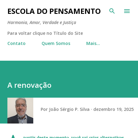
Pular para o conteúdo principal
ESCOLA DO PENSAMENTO
Harmonia, Amor, Verdade e Justiça
Para voltar clique no Título do Site
Contato
Quem Somos
Mais…
A renovação
Por
João Sérgio P. Silva
dezembro 19, 2025
partir deste momento, você vai criar alternativas