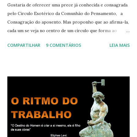
Gostaria de oferecer uma prece já conhecida e consagrada
pelo Circulo Esotérico da Comunhão do Pensamento, a
Consagração do aposento. Mas proponho que ao afirma-la,
cada um se veja no centro de um círculo que forma ao
redor de si “um aposento”, um lugar especial dentre de
COMPARTILHAR
9 COMENTÁRIOS
LEIA MAIS
cada um de nós mesmos. Um círculo que cresce e se
expande a medida que nos purificamos e nos tornamos
projeções mais perfeitas do poder, sabedoria e amor de
Deus. Que envolve aos poucos aqueles com quem nos
relacionamos e vai se ampliando e tocando os círculos
iluminados daqueles com que cooperamos, formando um
círculo cada vez maior de Paz e Harmonia. CONSAGRAÇÃO
DO APOSENTO Dentro do Círculo Infinito da Divina
Presença que me envolve inteiramente Afirmo: Há uma só
presença aqui: é a presença da Harmonia, que faz vibrar
todos os corações de Felicidade e Alegria. Quem quer que