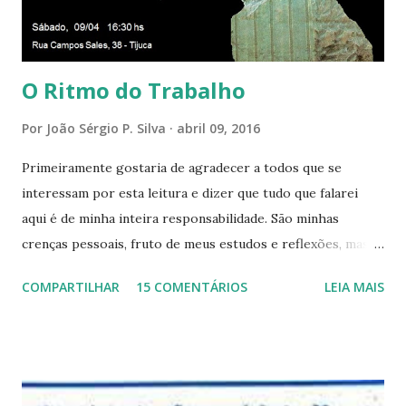
aqui entre, sentirá as vibrações da Divina Harmonia. Há uma
só presença aqui: é a...
O Ritmo do Trabalho
Por
João Sérgio P. Silva
abril 09, 2016
Primeiramente gostaria de agradecer a todos que se
interessam por esta leitura e dizer que tudo que falarei
aqui é de minha inteira responsabilidade. São minhas
crenças pessoais, fruto de meus estudos e reflexões, mas
que não devem ser levadas como verdades absolutas,
COMPARTILHAR
15 COMENTÁRIOS
LEIA MAIS
porque nem mesmo eu as tenho desta forma. Eu vos
convido a refletir comigo, se permitindo o direito de
observar pelo menos por alguns momentos, certas
questões que serão apresentadas, por uma visão diferente
e talvez contraditória a sua própria visão. Durante todo