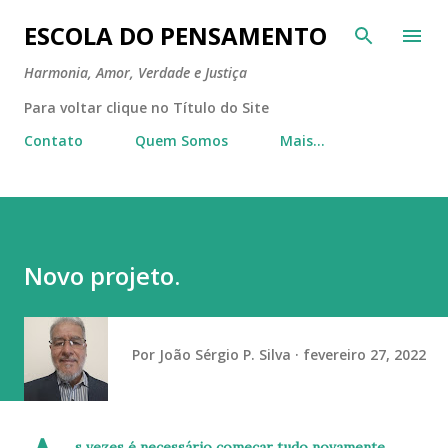
Pular para o conteúdo principal
ESCOLA DO PENSAMENTO
Harmonia, Amor, Verdade e Justiça
Para voltar clique no Título do Site
Contato
Quem Somos
Mais…
Novo projeto.
Por
João Sérgio P. Silva
fevereiro 27, 2022
s vezes é necessário começar tudo novamente,