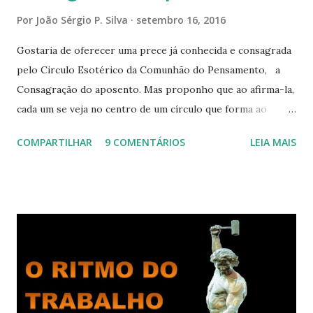
Por
João Sérgio P. Silva
setembro 16, 2016
Gostaria de oferecer uma prece já conhecida e consagrada
pelo Circulo Esotérico da Comunhão do Pensamento, a
Consagração do aposento. Mas proponho que ao afirma-la,
cada um se veja no centro de um círculo que forma ao
redor de si “um aposento”, um lugar especial dentre de
COMPARTILHAR
9 COMENTÁRIOS
LEIA MAIS
cada um de nós mesmos. Um círculo que cresce e se
expande a medida que nos purificamos e nos tornamos
projeções mais perfeitas do poder, sabedoria e amor de
Deus. Que envolve aos poucos aqueles com quem nos
relacionamos e vai se ampliando e tocando os círculos
iluminados daqueles com que cooperamos, formando um
círculo cada vez maior de Paz e Harmonia. CONSAGRAÇÃO
DO APOSENTO Dentro do Círculo Infinito da Divina
Presença que me envolve inteiramente Afirmo: Há uma só