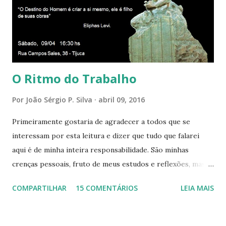
presença aqui: é a presença da Harmonia, que faz vibrar
todos os corações de Felicidade e Alegria. Quem quer que
aqui entre, sentirá as vibrações da Divina Harmonia. Há uma
só presença aqui: é a...
O Ritmo do Trabalho
Por
João Sérgio P. Silva
abril 09, 2016
Primeiramente gostaria de agradecer a todos que se
interessam por esta leitura e dizer que tudo que falarei
aqui é de minha inteira responsabilidade. São minhas
crenças pessoais, fruto de meus estudos e reflexões, mas
que não devem ser levadas como verdades absolutas,
COMPARTILHAR
15 COMENTÁRIOS
LEIA MAIS
porque nem mesmo eu as tenho desta forma. Eu vos
convido a refletir comigo, se permitindo o direito de
observar pelo menos por alguns momentos, certas