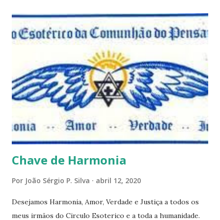
questões que serão apresentadas, por uma visão diferente
e talvez contraditória a sua própria visão. Durante todo
este mês estaremos debatendo este tema e gostaríamos de
convida-lo a deixar seus comentários e reflexões no final
do texto clicando em novo comentário e acompanhar as
respostas e sugestões dos demais. Não estranhem o fato
de que teremos mais perguntas do que respostas, mais
reflexões do que formulações prontas, pois as perguntas
parecem contribuir mais para o aprendizado do que as
afirmações. Quem de nós pode de fato afirmar alguma coi...
Chave de Harmonia
Por
João Sérgio P. Silva
abril 12, 2020
Desejamos Harmonia, Amor, Verdade e Justiça a todos os
meus irmãos do Circulo Esoterico e a toda a humanidade.