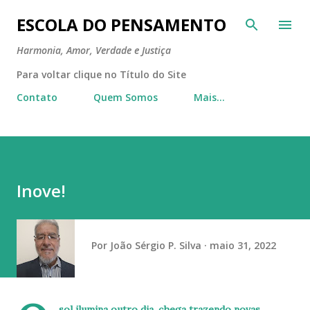
Pular para o conteúdo principal
ESCOLA DO PENSAMENTO
Harmonia, Amor, Verdade e Justiça
Para voltar clique no Título do Site
Contato
Quem Somos
Mais…
Inove!
Por
João Sérgio P. Silva
maio 31, 2022
sol ilumina outro dia, chega trazendo novas