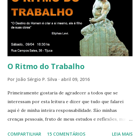
DO APOSENTO Dentro do Círculo Infinito da Divina
Presença que me envolve inteiramente Afirmo: Há uma só
presença aqui: é a presença da Harmonia, que faz vibrar
todos os corações de Felicidade e Alegria. Quem quer que
aqui entre, sentirá as vibrações da Divina Harmonia. Há uma
só presença aqui: é a...
O Ritmo do Trabalho
Por
João Sérgio P. Silva
abril 09, 2016
Primeiramente gostaria de agradecer a todos que se
interessam por esta leitura e dizer que tudo que falarei
aqui é de minha inteira responsabilidade. São minhas
crenças pessoais, fruto de meus estudos e reflexões, mas
que não devem ser levadas como verdades absolutas,
COMPARTILHAR
15 COMENTÁRIOS
LEIA MAIS
porque nem mesmo eu as tenho desta forma. Eu vos