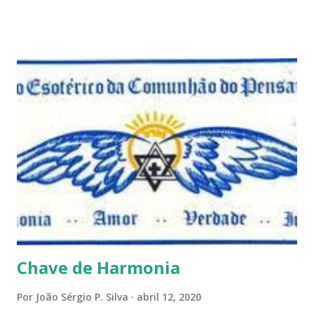
convido a refletir comigo, se permitindo o direito de
observar pelo menos por alguns momentos, certas
questões que serão apresentadas, por uma visão diferente
e talvez contraditória a sua própria visão. Durante todo
este mês estaremos debatendo este tema e gostaríamos de
convida-lo a deixar seus comentários e reflexões no final
do texto clicando em novo comentário e acompanhar as
respostas e sugestões dos demais. Não estranhem o fato
de que teremos mais perguntas do que respostas, mais
reflexões do que formulações prontas, pois as perguntas
parecem contribuir mais para o aprendizado do que as
afirmações. Quem de nós pode de fato afirmar alguma coi...
Chave de Harmonia
Por
João Sérgio P. Silva
abril 12, 2020