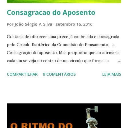
Consagracao do Aposento
Por
João Sérgio P. Silva
setembro 16, 2016
Gostaria de oferecer uma prece já conhecida e consagrada
pelo Circulo Esotérico da Comunhão do Pensamento, a
Consagração do aposento. Mas proponho que ao afirma-la,
cada um se veja no centro de um círculo que forma ao
redor de si “um aposento”, um lugar especial dentre de
COMPARTILHAR
9 COMENTÁRIOS
LEIA MAIS
cada um de nós mesmos. Um círculo que cresce e se
expande a medida que nos purificamos e nos tornamos
projeções mais perfeitas do poder, sabedoria e amor de
Deus. Que envolve aos poucos aqueles com quem nos
relacionamos e vai se ampliando e tocando os círculos
iluminados daqueles com que cooperamos, formando um
círculo cada vez maior de Paz e Harmonia. CONSAGRAÇÃO