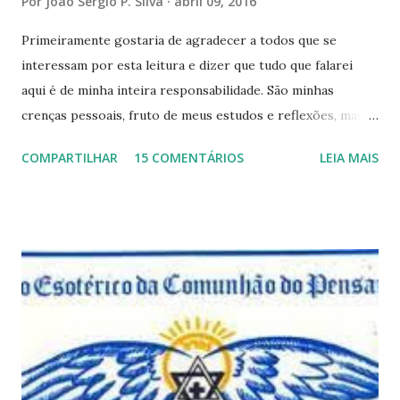
Por
João Sérgio P. Silva
abril 09, 2016
Primeiramente gostaria de agradecer a todos que se
interessam por esta leitura e dizer que tudo que falarei
aqui é de minha inteira responsabilidade. São minhas
crenças pessoais, fruto de meus estudos e reflexões, mas
que não devem ser levadas como verdades absolutas,
COMPARTILHAR
15 COMENTÁRIOS
LEIA MAIS
porque nem mesmo eu as tenho desta forma. Eu vos
convido a refletir comigo, se permitindo o direito de
observar pelo menos por alguns momentos, certas
questões que serão apresentadas, por uma visão diferente
e talvez contraditória a sua própria visão. Durante todo
este mês estaremos debatendo este tema e gostaríamos de
convida-lo a deixar seus comentários e reflexões no final
do texto clicando em novo comentário e acompanhar as
respostas e sugestões dos demais. Não estranhem o fato
de que teremos mais perguntas do que respostas, mais