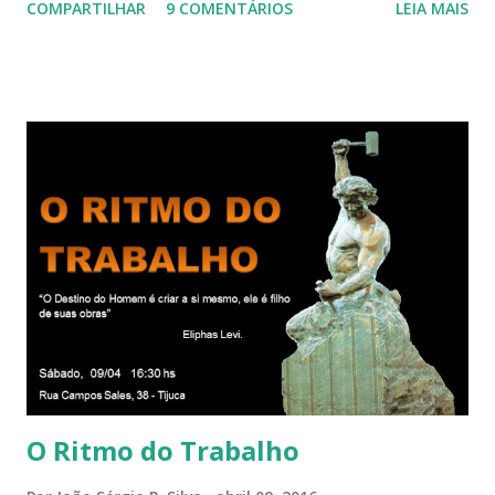
COMPARTILHAR
9 COMENTÁRIOS
LEIA MAIS
cada um de nós mesmos. Um círculo que cresce e se
expande a medida que nos purificamos e nos tornamos
projeções mais perfeitas do poder, sabedoria e amor de
Deus. Que envolve aos poucos aqueles com quem nos
relacionamos e vai se ampliando e tocando os círculos
iluminados daqueles com que cooperamos, formando um
círculo cada vez maior de Paz e Harmonia. CONSAGRAÇÃO
DO APOSENTO Dentro do Círculo Infinito da Divina
Presença que me envolve inteiramente Afirmo: Há uma só
presença aqui: é a presença da Harmonia, que faz vibrar
todos os corações de Felicidade e Alegria. Quem quer que
aqui entre, sentirá as vibrações da Divina Harmonia. Há uma
só presença aqui: é a...
O Ritmo do Trabalho