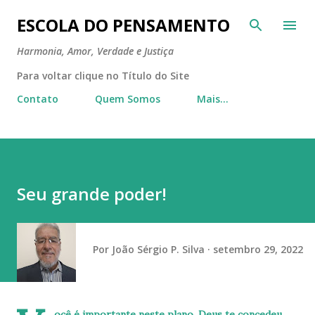
Pular para o conteúdo principal
ESCOLA DO PENSAMENTO
Harmonia, Amor, Verdade e Justiça
Para voltar clique no Título do Site
Contato
Quem Somos
Mais…
Seu grande poder!
Por
João Sérgio P. Silva
setembro 29, 2022
ocê é importante neste plano, Deus te concedeu