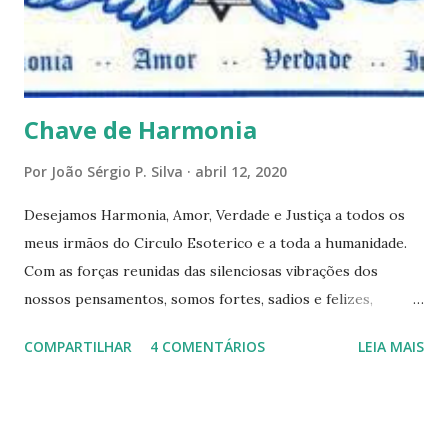
reflexões do que formulações prontas, pois as perguntas
parecem contribuir mais para o aprendizado do que as
afirmações. Quem de nós pode de fato afirmar alguma coi...
Chave de Harmonia
Por
João Sérgio P. Silva
abril 12, 2020
Desejamos Harmonia, Amor, Verdade e Justiça a todos os
meus irmãos do Circulo Esoterico e a toda a humanidade.
Com as forças reunidas das silenciosas vibrações dos
nossos pensamentos, somos fortes, sadios e felizes,
formando assim um elo de fraternidade universal. Estamos
COMPARTILHAR
4 COMENTÁRIOS
LEIA MAIS
satisfeitos e em paz com o universo inteiro, e desejanos
que todos os serem realizem as suas aspirações mais
íntimas. Damos graças ao Pai Invisível por ter estabelecido
a Harmonia, o Amor a Verdade e a Justiça entre todos os