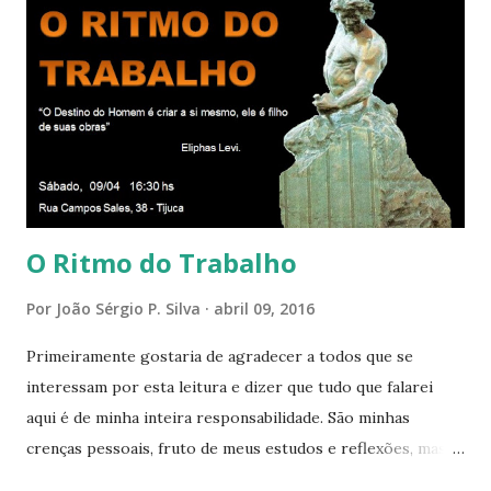
círculo cada vez maior de Paz e Harmonia. CONSAGRAÇÃO
DO APOSENTO Dentro do Círculo Infinito da Divina
Presença que me envolve inteiramente Afirmo: Há uma só
presença aqui: é a presença da Harmonia, que faz vibrar
todos os corações de Felicidade e Alegria. Quem quer que
aqui entre, sentirá as vibrações da Divina Harmonia. Há uma
só presença aqui: é a...
O Ritmo do Trabalho
Por
João Sérgio P. Silva
abril 09, 2016
Primeiramente gostaria de agradecer a todos que se
interessam por esta leitura e dizer que tudo que falarei
aqui é de minha inteira responsabilidade. São minhas
crenças pessoais, fruto de meus estudos e reflexões, mas
que não devem ser levadas como verdades absolutas,