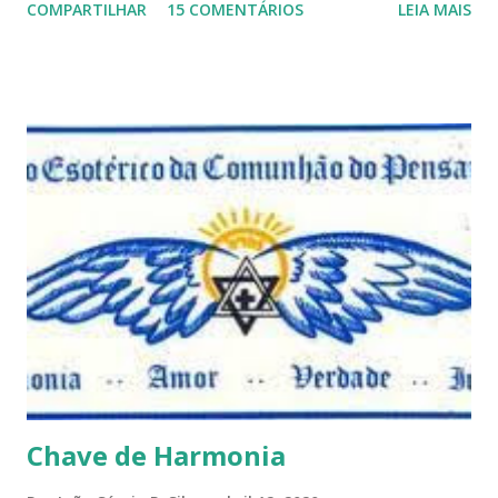
COMPARTILHAR
15 COMENTÁRIOS
LEIA MAIS
porque nem mesmo eu as tenho desta forma. Eu vos
convido a refletir comigo, se permitindo o direito de
observar pelo menos por alguns momentos, certas
questões que serão apresentadas, por uma visão diferente
e talvez contraditória a sua própria visão. Durante todo
este mês estaremos debatendo este tema e gostaríamos de
convida-lo a deixar seus comentários e reflexões no final
do texto clicando em novo comentário e acompanhar as
respostas e sugestões dos demais. Não estranhem o fato
de que teremos mais perguntas do que respostas, mais
reflexões do que formulações prontas, pois as perguntas
parecem contribuir mais para o aprendizado do que as
afirmações. Quem de nós pode de fato afirmar alguma coi...
Chave de Harmonia