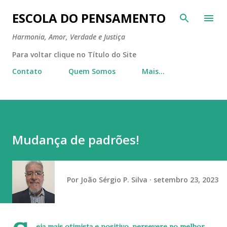
Pular para o conteúdo principal
ESCOLA DO PENSAMENTO
Harmonia, Amor, Verdade e Justiça
Para voltar clique no Título do Site
Contato
Quem Somos
Mais…
Mudança de padrões!
Por
João Sérgio P. Silva
setembro 23, 2023
eja mais otimista e positivo, persevere no melhor