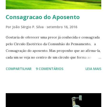
Consagracao do Aposento
Por
João Sérgio P. Silva
setembro 16, 2016
Gostaria de oferecer uma prece já conhecida e consagrada
pelo Circulo Esotérico da Comunhão do Pensamento, a
Consagração do aposento. Mas proponho que ao afirma-la,
cada um se veja no centro de um círculo que forma ao
redor de si “um aposento”, um lugar especial dentre de
COMPARTILHAR
9 COMENTÁRIOS
LEIA MAIS
cada um de nós mesmos. Um círculo que cresce e se
expande a medida que nos purificamos e nos tornamos
projeções mais perfeitas do poder, sabedoria e amor de
Deus. Que envolve aos poucos aqueles com quem nos
relacionamos e vai se ampliando e tocando os círculos
iluminados daqueles com que cooperamos, formando um