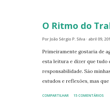
mais perfeitas do poder, sab
poucos aqueles com quem nos
O Ritmo do Tra
tocando os círculos ilumina
formando um círculo cada ve
Por
João Sérgio P. Silva
abril 09, 20
CONSAGRAÇÃO DO APOSENTO D
Primeiramente gostaria de a
Presença que me envolve int
esta leitura e dizer que tudo 
aqui: é a presença da Harmon
responsabilidade. São minhas
Felicidade e Alegria. Quem qu
estudos e reflexões, mas qu
da Divina Harmonia. Há uma só
absolutas, porque nem mesmo
COMPARTILHAR
15 COMENTÁRIOS
convido a refletir comigo, se