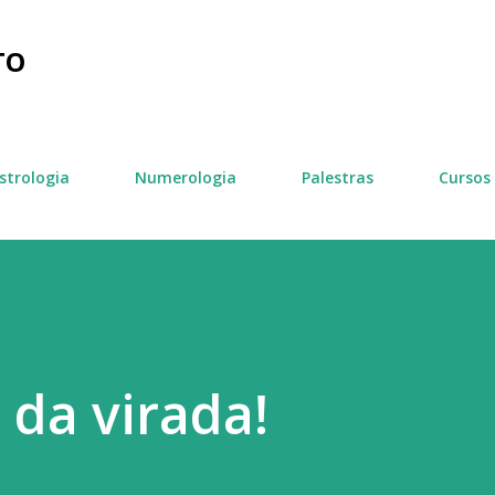
Pular para o conteúdo principal
TO
strologia
Numerologia
Palestras
Cursos
da virada!