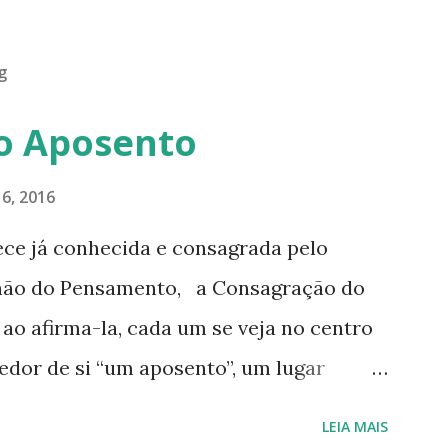
g
o Aposento
6, 2016
ece já conhecida e consagrada pelo
hão do Pensamento, a Consagração do
o afirma-la, cada um se veja no centro
edor de si “um aposento”, um lugar
de nós mesmos. Um círculo que cresce e
LEIA MAIS
 purificamos e nos tornamos projeções