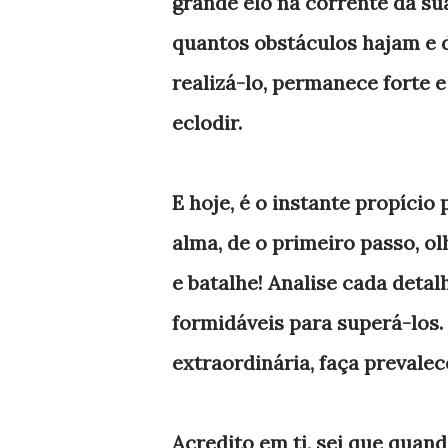
grande elo na corrente da su
quantos obstáculos hajam e 
realizá-lo, permanece forte 
eclodir.
E hoje, é o instante propício 
alma, de o primeiro passo, ol
e batalhe! Analise cada detal
formidáveis para superá-los.
extraordinária, faça prevalec
Acredito em ti, sei que quan