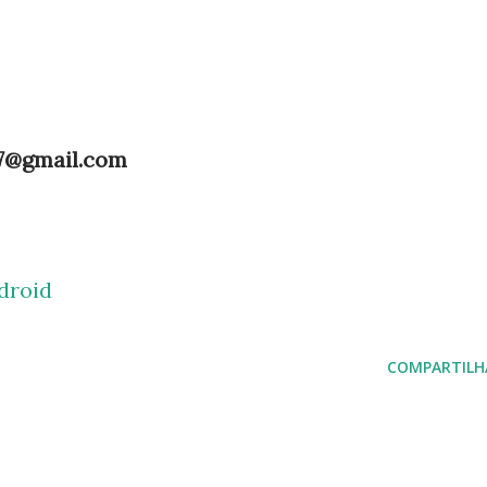
.7@gmail.com
droid
COMPARTILH