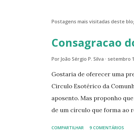
Postagens mais visitadas deste blo
Consagracao d
Por
João Sérgio P. Silva
setembro 1
Gostaria de oferecer uma pr
Circulo Esotérico da Comun
aposento. Mas proponho que a
de um círculo que forma ao r
especial dentre de cada um 
COMPARTILHAR
9 COMENTÁRIOS
se expande a medida que nos