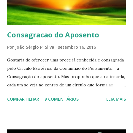
Consagracao do Aposento
Por
João Sérgio P. Silva
setembro 16, 2016
Gostaria de oferecer uma prece já conhecida e consagrada
pelo Circulo Esotérico da Comunhão do Pensamento, a
Consagração do aposento. Mas proponho que ao afirma-la,
cada um se veja no centro de um círculo que forma ao
redor de si “um aposento”, um lugar especial dentre de
COMPARTILHAR
9 COMENTÁRIOS
LEIA MAIS
cada um de nós mesmos. Um círculo que cresce e se
expande a medida que nos purificamos e nos tornamos
projeções mais perfeitas do poder, sabedoria e amor de
Deus. Que envolve aos poucos aqueles com quem nos