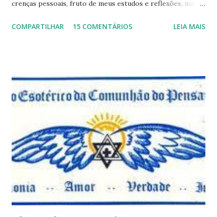
crenças pessoais, fruto de meus estudos e reflexões, mas
que não devem ser levadas como verdades absolutas,
COMPARTILHAR
15 COMENTÁRIOS
LEIA MAIS
porque nem mesmo eu as tenho desta forma. Eu vos
convido a refletir comigo, se permitindo o direito de
observar pelo menos por alguns momentos, certas
questões que serão apresentadas, por uma visão diferente
e talvez contraditória a sua própria visão. Durante todo
este mês estaremos debatendo este tema e gostaríamos de
convida-lo a deixar seus comentários e reflexões no final
do texto clicando em novo comentário e acompanhar as
respostas e sugestões dos demais. Não estranhem o fato
de que teremos mais perguntas do que respostas, mais
reflexões do que formulações prontas, pois as perguntas
parecem contribuir mais para o aprendizado do que as
afirmações. Quem de nós pode de fato afirmar alguma coi...