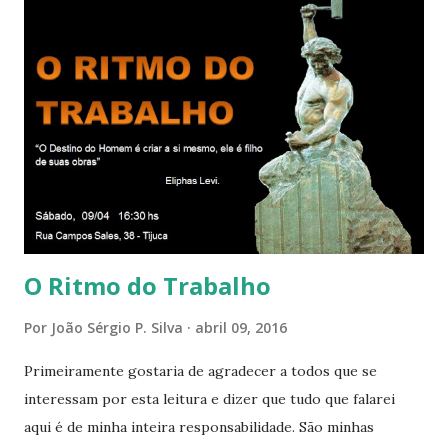
relacionamos e vai se ampliando e tocando os círculos
iluminados daqueles com que cooperamos, formando um
círculo cada vez maior de Paz e Harmonia. CONSAGRAÇÃO
DO APOSENTO Dentro do Círculo Infinito da Divina
Presença que me envolve inteiramente Afirmo: Há uma só
presença aqui: é a presença da Harmonia, que faz vibrar
todos os corações de Felicidade e Alegria. Quem quer que
aqui entre, sentirá as vibrações da Divina Harmonia. Há uma
só presença aqui: é a...
O Ritmo do Trabalho
Por
João Sérgio P. Silva
abril 09, 2016
Primeiramente gostaria de agradecer a todos que se
interessam por esta leitura e dizer que tudo que falarei
aqui é de minha inteira responsabilidade. São minhas