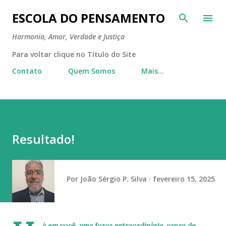
Pular para o conteúdo principal
ESCOLA DO PENSAMENTO
Harmonia, Amor, Verdade e Justiça
Para voltar clique no Título do Site
Contato
Quem Somos
Mais…
Resultado!
Por
João Sérgio P. Silva
fevereiro 15, 2025
á em você, uma força extraordinária, capaz de