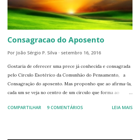
Consagracao do Aposento
Por
João Sérgio P. Silva
setembro 16, 2016
Gostaria de oferecer uma prece já conhecida e consagrada
pelo Circulo Esotérico da Comunhão do Pensamento, a
Consagração do aposento. Mas proponho que ao afirma-la,
cada um se veja no centro de um círculo que forma ao
redor de si “um aposento”, um lugar especial dentre de
COMPARTILHAR
9 COMENTÁRIOS
LEIA MAIS
cada um de nós mesmos. Um círculo que cresce e se
expande a medida que nos purificamos e nos tornamos
projeções mais perfeitas do poder, sabedoria e amor de
Deus. Que envolve aos poucos aqueles com quem nos