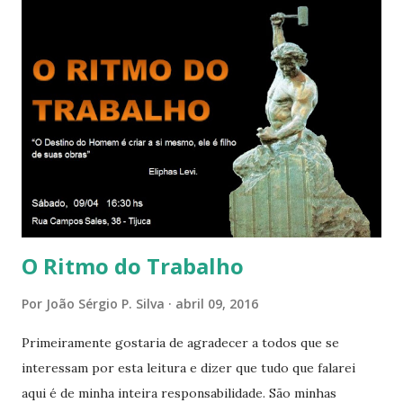
relacionamos e vai se ampliando e tocando os círculos
iluminados daqueles com que cooperamos, formando um
círculo cada vez maior de Paz e Harmonia. CONSAGRAÇÃO
DO APOSENTO Dentro do Círculo Infinito da Divina
Presença que me envolve inteiramente Afirmo: Há uma só
presença aqui: é a presença da Harmonia, que faz vibrar
todos os corações de Felicidade e Alegria. Quem quer que
aqui entre, sentirá as vibrações da Divina Harmonia. Há uma
só presença aqui: é a...
O Ritmo do Trabalho
Por
João Sérgio P. Silva
abril 09, 2016
Primeiramente gostaria de agradecer a todos que se
interessam por esta leitura e dizer que tudo que falarei
aqui é de minha inteira responsabilidade. São minhas