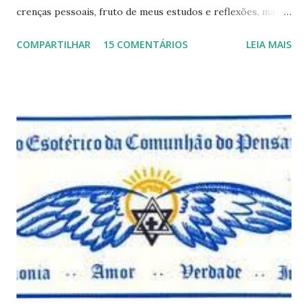
crenças pessoais, fruto de meus estudos e reflexões, mas
que não devem ser levadas como verdades absolutas,
COMPARTILHAR
15 COMENTÁRIOS
LEIA MAIS
porque nem mesmo eu as tenho desta forma. Eu vos
convido a refletir comigo, se permitindo o direito de
observar pelo menos por alguns momentos, certas
questões que serão apresentadas, por uma visão diferente
e talvez contraditória a sua própria visão. Durante todo
este mês estaremos debatendo este tema e gostaríamos de
convida-lo a deixar seus comentários e reflexões no final
do texto clicando em novo comentário e acompanhar as
respostas e sugestões dos demais. Não estranhem o fato
de que teremos mais perguntas do que respostas, mais
reflexões do que formulações prontas, pois as perguntas
parecem contribuir mais para o aprendizado do que as
afirmações. Quem de nós pode de fato afirmar alguma coi...