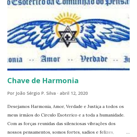
este mês estaremos debatendo este tema e gostaríamos de
convida-lo a deixar seus comentários e reflexões no final
do texto clicando em novo comentário e acompanhar as
respostas e sugestões dos demais. Não estranhem o fato
de que teremos mais perguntas do que respostas, mais
reflexões do que formulações prontas, pois as perguntas
parecem contribuir mais para o aprendizado do que as
afirmações. Quem de nós pode de fato afirmar alguma coi...
Chave de Harmonia
Por
João Sérgio P. Silva
abril 12, 2020
Desejamos Harmonia, Amor, Verdade e Justiça a todos os
meus irmãos do Circulo Esoterico e a toda a humanidade.
Com as forças reunidas das silenciosas vibrações dos
nossos pensamentos, somos fortes, sadios e felizes,