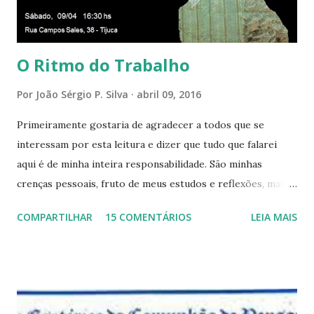
aqui entre, sentirá as vibrações da Divina Harmonia. Há uma
só presença aqui: é a...
O Ritmo do Trabalho
Por
João Sérgio P. Silva
abril 09, 2016
Primeiramente gostaria de agradecer a todos que se
interessam por esta leitura e dizer que tudo que falarei
aqui é de minha inteira responsabilidade. São minhas
crenças pessoais, fruto de meus estudos e reflexões, mas
que não devem ser levadas como verdades absolutas,
COMPARTILHAR
15 COMENTÁRIOS
LEIA MAIS
porque nem mesmo eu as tenho desta forma. Eu vos
convido a refletir comigo, se permitindo o direito de
observar pelo menos por alguns momentos, certas
questões que serão apresentadas, por uma visão diferente
e talvez contraditória a sua própria visão. Durante todo