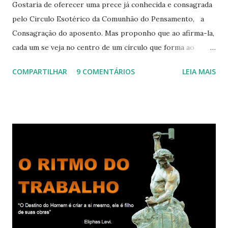
Gostaria de oferecer uma prece já conhecida e consagrada
pelo Circulo Esotérico da Comunhão do Pensamento, a
Consagração do aposento. Mas proponho que ao afirma-la,
cada um se veja no centro de um círculo que forma ao
redor de si “um aposento”, um lugar especial dentre de
COMPARTILHAR
9 COMENTÁRIOS
LEIA MAIS
cada um de nós mesmos. Um círculo que cresce e se
expande a medida que nos purificamos e nos tornamos
projeções mais perfeitas do poder, sabedoria e amor de
Deus. Que envolve aos poucos aqueles com quem nos
relacionamos e vai se ampliando e tocando os círculos
iluminados daqueles com que cooperamos, formando um
círculo cada vez maior de Paz e Harmonia. CONSAGRAÇÃO
DO APOSENTO Dentro do Círculo Infinito da Divina
Presença que me envolve inteiramente Afirmo: Há uma só
presença aqui: é a presença da Harmonia, que faz vibrar
todos os corações de Felicidade e Alegria. Quem quer que