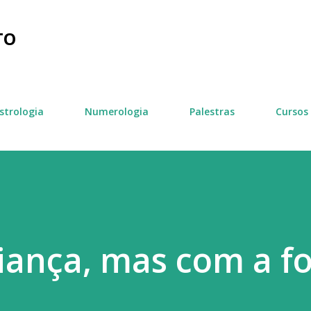
Pular para o conteúdo principal
TO
strologia
Numerologia
Palestras
Cursos
iança, mas com a f
.