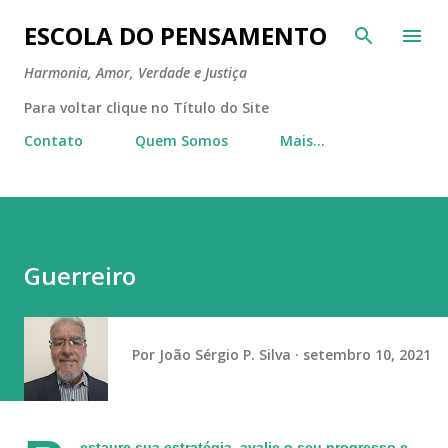
Pular para o conteúdo principal
ESCOLA DO PENSAMENTO
Harmonia, Amor, Verdade e Justiça
Para voltar clique no Título do Site
Contato
Quem Somos
Mais…
Guerreiro
Por
João Sérgio P. Silva
setembro 10, 2021
estaure sua estratégia, avalie o seu progresso e