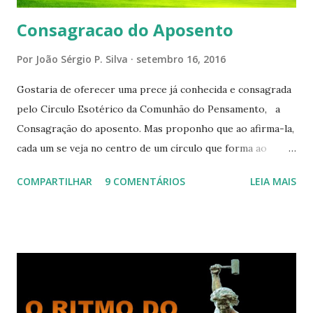
Consagracao do Aposento
Por
João Sérgio P. Silva
setembro 16, 2016
Gostaria de oferecer uma prece já conhecida e consagrada
pelo Circulo Esotérico da Comunhão do Pensamento, a
Consagração do aposento. Mas proponho que ao afirma-la,
cada um se veja no centro de um círculo que forma ao
redor de si “um aposento”, um lugar especial dentre de
COMPARTILHAR
9 COMENTÁRIOS
LEIA MAIS
cada um de nós mesmos. Um círculo que cresce e se
expande a medida que nos purificamos e nos tornamos
projeções mais perfeitas do poder, sabedoria e amor de
Deus. Que envolve aos poucos aqueles com quem nos
relacionamos e vai se ampliando e tocando os círculos
iluminados daqueles com que cooperamos, formando um
círculo cada vez maior de Paz e Harmonia. CONSAGRAÇÃO