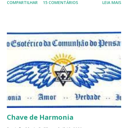
COMPARTILHAR
15 COMENTÁRIOS
LEIA MAIS
porque nem mesmo eu as tenho desta forma. Eu vos
convido a refletir comigo, se permitindo o direito de
observar pelo menos por alguns momentos, certas
questões que serão apresentadas, por uma visão diferente
e talvez contraditória a sua própria visão. Durante todo
este mês estaremos debatendo este tema e gostaríamos de
convida-lo a deixar seus comentários e reflexões no final
do texto clicando em novo comentário e acompanhar as
respostas e sugestões dos demais. Não estranhem o fato
de que teremos mais perguntas do que respostas, mais
reflexões do que formulações prontas, pois as perguntas
parecem contribuir mais para o aprendizado do que as
afirmações. Quem de nós pode de fato afirmar alguma coi...
Chave de Harmonia