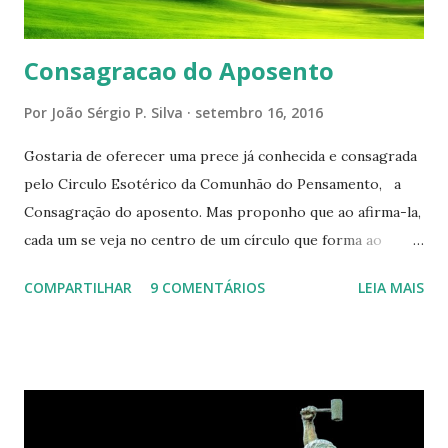
Consagracao do Aposento
Por
João Sérgio P. Silva
setembro 16, 2016
Gostaria de oferecer uma prece já conhecida e consagrada
pelo Circulo Esotérico da Comunhão do Pensamento, a
Consagração do aposento. Mas proponho que ao afirma-la,
cada um se veja no centro de um círculo que forma ao
redor de si “um aposento”, um lugar especial dentre de
COMPARTILHAR
9 COMENTÁRIOS
LEIA MAIS
cada um de nós mesmos. Um círculo que cresce e se
expande a medida que nos purificamos e nos tornamos
projeções mais perfeitas do poder, sabedoria e amor de
Deus. Que envolve aos poucos aqueles com quem nos
relacionamos e vai se ampliando e tocando os círculos
iluminados daqueles com que cooperamos, formando um