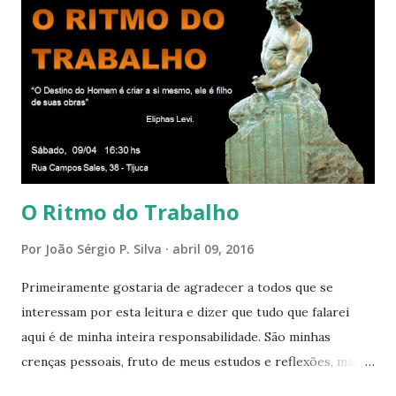
círculo cada vez maior de Paz e Harmonia. CONSAGRAÇÃO
DO APOSENTO Dentro do Círculo Infinito da Divina
Presença que me envolve inteiramente Afirmo: Há uma só
presença aqui: é a presença da Harmonia, que faz vibrar
todos os corações de Felicidade e Alegria. Quem quer que
aqui entre, sentirá as vibrações da Divina Harmonia. Há uma
só presença aqui: é a...
O Ritmo do Trabalho
Por
João Sérgio P. Silva
abril 09, 2016
Primeiramente gostaria de agradecer a todos que se
interessam por esta leitura e dizer que tudo que falarei
aqui é de minha inteira responsabilidade. São minhas
crenças pessoais, fruto de meus estudos e reflexões, mas
que não devem ser levadas como verdades absolutas,