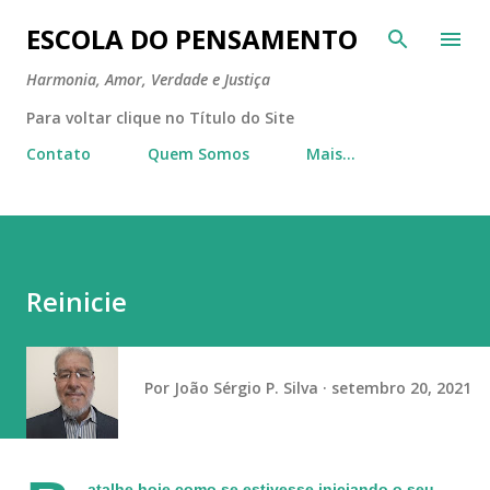
Pular para o conteúdo principal
ESCOLA DO PENSAMENTO
Harmonia, Amor, Verdade e Justiça
Para voltar clique no Título do Site
Contato
Quem Somos
Mais…
Reinicie
Por
João Sérgio P. Silva
setembro 20, 2021
atalhe hoje como se estivesse iniciando o seu