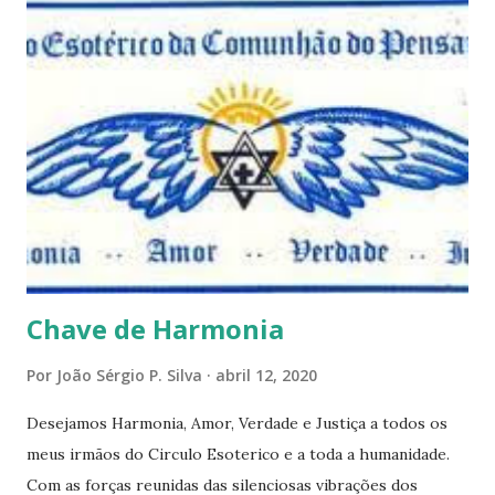
e talvez contraditória a sua própria visão. Durante todo
este mês estaremos debatendo este tema e gostaríamos de
convida-lo a deixar seus comentários e reflexões no final
do texto clicando em novo comentário e acompanhar as
respostas e sugestões dos demais. Não estranhem o fato
de que teremos mais perguntas do que respostas, mais
reflexões do que formulações prontas, pois as perguntas
parecem contribuir mais para o aprendizado do que as
afirmações. Quem de nós pode de fato afirmar alguma coi...
Chave de Harmonia
Por
João Sérgio P. Silva
abril 12, 2020
Desejamos Harmonia, Amor, Verdade e Justiça a todos os
meus irmãos do Circulo Esoterico e a toda a humanidade.
Com as forças reunidas das silenciosas vibrações dos