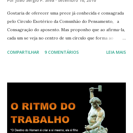
Por
João Sérgio P. Silva
setembro 16, 2016
Gostaria de oferecer uma prece já conhecida e consagrada
pelo Circulo Esotérico da Comunhão do Pensamento, a
Consagração do aposento. Mas proponho que ao afirma-la,
cada um se veja no centro de um círculo que forma ao
redor de si “um aposento”, um lugar especial dentre de
COMPARTILHAR
9 COMENTÁRIOS
LEIA MAIS
cada um de nós mesmos. Um círculo que cresce e se
expande a medida que nos purificamos e nos tornamos
projeções mais perfeitas do poder, sabedoria e amor de
Deus. Que envolve aos poucos aqueles com quem nos
relacionamos e vai se ampliando e tocando os círculos
iluminados daqueles com que cooperamos, formando um
círculo cada vez maior de Paz e Harmonia. CONSAGRAÇÃO
DO APOSENTO Dentro do Círculo Infinito da Divina
Presença que me envolve inteiramente Afirmo: Há uma só
presença aqui: é a presença da Harmonia, que faz vibrar