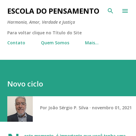
Pular para o conteúdo principal
ESCOLA DO PENSAMENTO
Harmonia, Amor, Verdade e Justiça
Para voltar clique no Título do Site
Contato
Quem Somos
Mais…
Novo ciclo
Por
João Sérgio P. Silva
novembro 01, 2021
este momento, é importante que você tenha uma