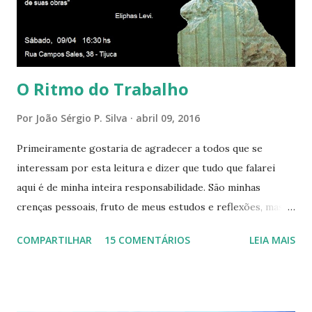
todos os corações de Felicidade e Alegria. Quem quer que
aqui entre, sentirá as vibrações da Divina Harmonia. Há uma
só presença aqui: é a...
O Ritmo do Trabalho
Por
João Sérgio P. Silva
abril 09, 2016
Primeiramente gostaria de agradecer a todos que se
interessam por esta leitura e dizer que tudo que falarei
aqui é de minha inteira responsabilidade. São minhas
crenças pessoais, fruto de meus estudos e reflexões, mas
que não devem ser levadas como verdades absolutas,
COMPARTILHAR
15 COMENTÁRIOS
LEIA MAIS
porque nem mesmo eu as tenho desta forma. Eu vos
convido a refletir comigo, se permitindo o direito de
observar pelo menos por alguns momentos, certas
questões que serão apresentadas, por uma visão diferente