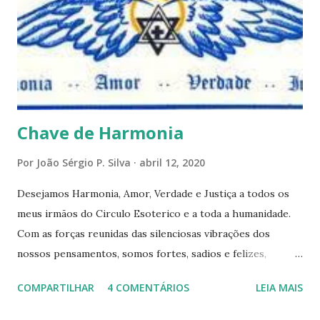
respostas e sugestões dos demais. Não estranhem o fato
de que teremos mais perguntas do que respostas, mais
reflexões do que formulações prontas, pois as perguntas
parecem contribuir mais para o aprendizado do que as
afirmações. Quem de nós pode de fato afirmar alguma coi...
Chave de Harmonia
Por
João Sérgio P. Silva
abril 12, 2020
Desejamos Harmonia, Amor, Verdade e Justiça a todos os
meus irmãos do Circulo Esoterico e a toda a humanidade.
Com as forças reunidas das silenciosas vibrações dos
nossos pensamentos, somos fortes, sadios e felizes,
formando assim um elo de fraternidade universal. Estamos
COMPARTILHAR
4 COMENTÁRIOS
LEIA MAIS
satisfeitos e em paz com o universo inteiro, e desejanos
que todos os serem realizem as suas aspirações mais