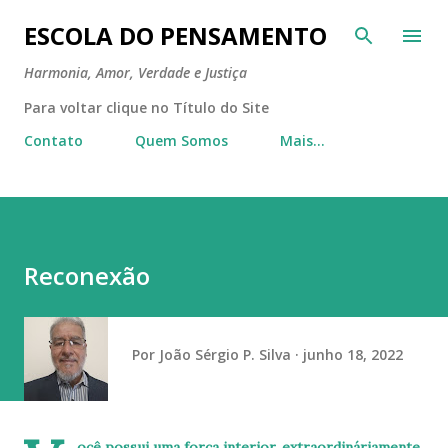
Pular para o conteúdo principal
ESCOLA DO PENSAMENTO
Harmonia, Amor, Verdade e Justiça
Para voltar clique no Título do Site
Contato
Quem Somos
Mais…
Reconexão
Por
João Sérgio P. Silva
junho 18, 2022
ocê possui uma força interior, extraordináriamente