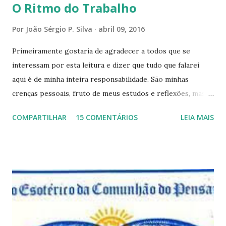
O Ritmo do Trabalho
Por
João Sérgio P. Silva
abril 09, 2016
Primeiramente gostaria de agradecer a todos que se
interessam por esta leitura e dizer que tudo que falarei
aqui é de minha inteira responsabilidade. São minhas
crenças pessoais, fruto de meus estudos e reflexões, mas
que não devem ser levadas como verdades absolutas,
COMPARTILHAR
15 COMENTÁRIOS
LEIA MAIS
porque nem mesmo eu as tenho desta forma. Eu vos
convido a refletir comigo, se permitindo o direito de
observar pelo menos por alguns momentos, certas
questões que serão apresentadas, por uma visão diferente
e talvez contraditória a sua própria visão. Durante todo
este mês estaremos debatendo este tema e gostaríamos de
convida-lo a deixar seus comentários e reflexões no final
do texto clicando em novo comentário e acompanhar as