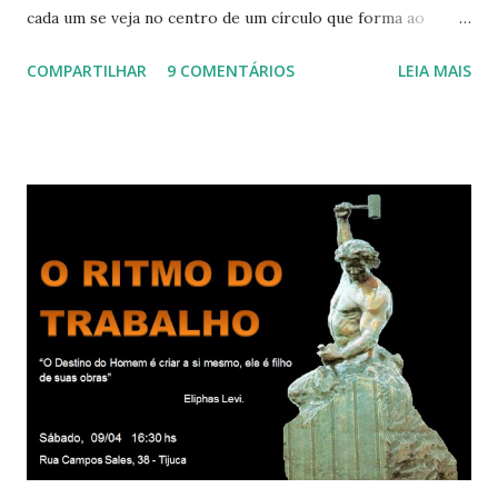
cada um se veja no centro de um círculo que forma ao
redor de si “um aposento”, um lugar especial dentre de
COMPARTILHAR
9 COMENTÁRIOS
LEIA MAIS
cada um de nós mesmos. Um círculo que cresce e se
expande a medida que nos purificamos e nos tornamos
projeções mais perfeitas do poder, sabedoria e amor de
Deus. Que envolve aos poucos aqueles com quem nos
relacionamos e vai se ampliando e tocando os círculos
iluminados daqueles com que cooperamos, formando um
círculo cada vez maior de Paz e Harmonia. CONSAGRAÇÃO
DO APOSENTO Dentro do Círculo Infinito da Divina
Presença que me envolve inteiramente Afirmo: Há uma só
presença aqui: é a presença da Harmonia, que faz vibrar
todos os corações de Felicidade e Alegria. Quem quer que
aqui entre, sentirá as vibrações da Divina Harmonia. Há uma
só presença aqui: é a...