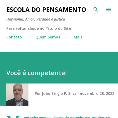
Pular para o conteúdo principal
ESCOLA DO PENSAMENTO
Harmonia, Amor, Verdade e Justiça
Para voltar clique no Título do Site
Contato
Quem Somos
Mais…
Você é competente!
Por
João Sérgio P. Silva
novembro 28, 2022
antenha acesa a chama do entusiasmo, motive-se