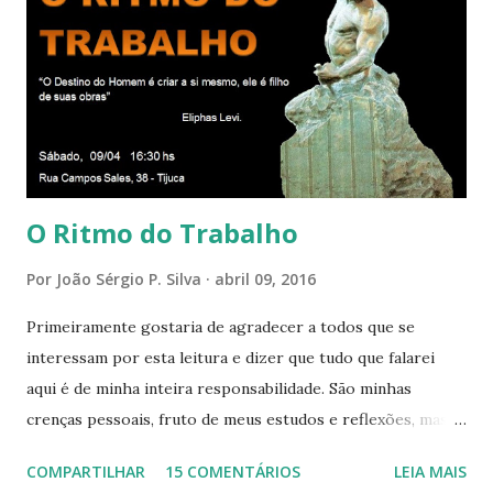
DO APOSENTO Dentro do Círculo Infinito da Divina
Presença que me envolve inteiramente Afirmo: Há uma só
presença aqui: é a presença da Harmonia, que faz vibrar
todos os corações de Felicidade e Alegria. Quem quer que
aqui entre, sentirá as vibrações da Divina Harmonia. Há uma
só presença aqui: é a...
O Ritmo do Trabalho
Por
João Sérgio P. Silva
abril 09, 2016
Primeiramente gostaria de agradecer a todos que se
interessam por esta leitura e dizer que tudo que falarei
aqui é de minha inteira responsabilidade. São minhas
crenças pessoais, fruto de meus estudos e reflexões, mas
que não devem ser levadas como verdades absolutas,
COMPARTILHAR
15 COMENTÁRIOS
LEIA MAIS
porque nem mesmo eu as tenho desta forma. Eu vos