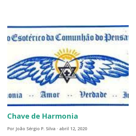
convido a refletir comigo, se permitindo o direito de
observar pelo menos por alguns momentos, certas
questões que serão apresentadas, por uma visão diferente
e talvez contraditória a sua própria visão. Durante todo
este mês estaremos debatendo este tema e gostaríamos de
convida-lo a deixar seus comentários e reflexões no final
do texto clicando em novo comentário e acompanhar as
respostas e sugestões dos demais. Não estranhem o fato
de que teremos mais perguntas do que respostas, mais
reflexões do que formulações prontas, pois as perguntas
parecem contribuir mais para o aprendizado do que as
afirmações. Quem de nós pode de fato afirmar alguma coi...
Chave de Harmonia
Por
João Sérgio P. Silva
abril 12, 2020