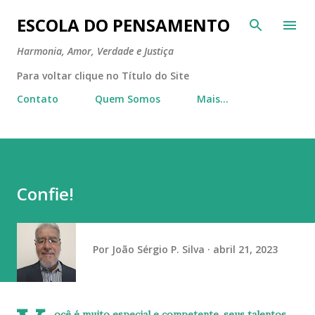
Pular para o conteúdo principal
ESCOLA DO PENSAMENTO
Harmonia, Amor, Verdade e Justiça
Para voltar clique no Título do Site
Contato
Quem Somos
Mais…
Confie!
Por
João Sérgio P. Silva
abril 21, 2023
ocê é muito especial e competente, seus talentos