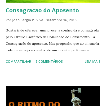
Consagracao do Aposento
Por
João Sérgio P. Silva
setembro 16, 2016
Gostaria de oferecer uma prece já conhecida e consagrada
pelo Circulo Esotérico da Comunhão do Pensamento, a
Consagração do aposento. Mas proponho que ao afirma-la,
cada um se veja no centro de um círculo que forma ao
redor de si “um aposento”, um lugar especial dentre de
COMPARTILHAR
9 COMENTÁRIOS
LEIA MAIS
cada um de nós mesmos. Um círculo que cresce e se
expande a medida que nos purificamos e nos tornamos
projeções mais perfeitas do poder, sabedoria e amor de
Deus. Que envolve aos poucos aqueles com quem nos
relacionamos e vai se ampliando e tocando os círculos
iluminados daqueles com que cooperamos, formando um
círculo cada vez maior de Paz e Harmonia. CONSAGRAÇÃO