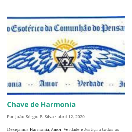
observar pelo menos por alguns momentos, certas
questões que serão apresentadas, por uma visão diferente
e talvez contraditória a sua própria visão. Durante todo
este mês estaremos debatendo este tema e gostaríamos de
convida-lo a deixar seus comentários e reflexões no final
do texto clicando em novo comentário e acompanhar as
respostas e sugestões dos demais. Não estranhem o fato
de que teremos mais perguntas do que respostas, mais
reflexões do que formulações prontas, pois as perguntas
parecem contribuir mais para o aprendizado do que as
afirmações. Quem de nós pode de fato afirmar alguma coi...
Chave de Harmonia
Por
João Sérgio P. Silva
abril 12, 2020
Desejamos Harmonia, Amor, Verdade e Justiça a todos os