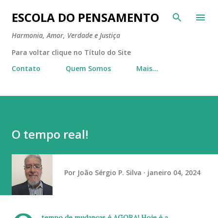
Pular para o conteúdo principal
ESCOLA DO PENSAMENTO
Harmonia, Amor, Verdade e Justiça
Para voltar clique no Título do Site
Contato
Quem Somos
Mais…
O tempo real!
Por
João Sérgio P. Silva
janeiro 04, 2024
tempo de mudanças é AGORA! Hoje é a