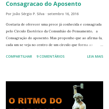
Consagracao do Aposento
Por
João Sérgio P. Silva
setembro 16, 2016
Gostaria de oferecer uma prece já conhecida e consagrada
pelo Circulo Esotérico da Comunhão do Pensamento, a
Consagração do aposento. Mas proponho que ao afirma-la,
cada um se veja no centro de um círculo que forma ao
redor de si “um aposento”, um lugar especial dentre de
COMPARTILHAR
9 COMENTÁRIOS
LEIA MAIS
cada um de nós mesmos. Um círculo que cresce e se
expande a medida que nos purificamos e nos tornamos
projeções mais perfeitas do poder, sabedoria e amor de
Deus. Que envolve aos poucos aqueles com quem nos
relacionamos e vai se ampliando e tocando os círculos
iluminados daqueles com que cooperamos, formando um
círculo cada vez maior de Paz e Harmonia. CONSAGRAÇÃO
DO APOSENTO Dentro do Círculo Infinito da Divina