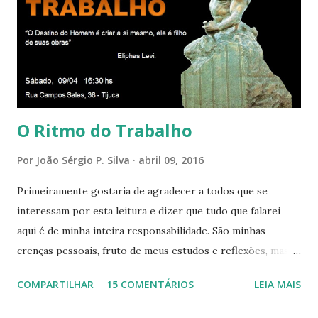
Presença que me envolve inteiramente Afirmo: Há uma só
presença aqui: é a presença da Harmonia, que faz vibrar
todos os corações de Felicidade e Alegria. Quem quer que
aqui entre, sentirá as vibrações da Divina Harmonia. Há uma
só presença aqui: é a...
O Ritmo do Trabalho
Por
João Sérgio P. Silva
abril 09, 2016
Primeiramente gostaria de agradecer a todos que se
interessam por esta leitura e dizer que tudo que falarei
aqui é de minha inteira responsabilidade. São minhas
crenças pessoais, fruto de meus estudos e reflexões, mas
que não devem ser levadas como verdades absolutas,
COMPARTILHAR
15 COMENTÁRIOS
LEIA MAIS
porque nem mesmo eu as tenho desta forma. Eu vos
convido a refletir comigo, se permitindo o direito de