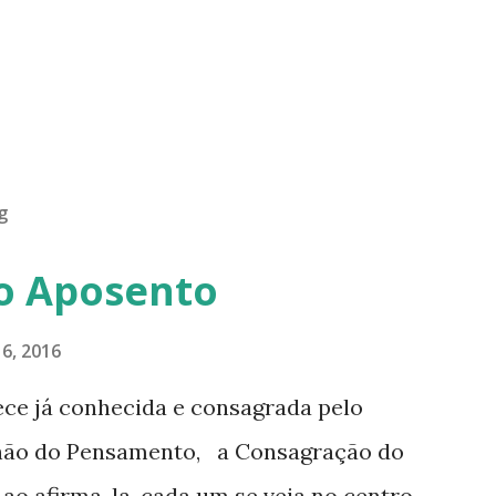
g
o Aposento
6, 2016
ece já conhecida e consagrada pelo
hão do Pensamento, a Consagração do
o afirma-la, cada um se veja no centro