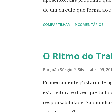
de um círculo que forma ao r
especial dentre de cada um 
COMPARTILHAR
9 COMENTÁRIOS
se expande a medida que nos
mais perfeitas do poder, sab
poucos aqueles com quem nos
O Ritmo do Tra
tocando os círculos ilumina
formando um círculo cada ve
Por
João Sérgio P. Silva
abril 09, 20
CONSAGRAÇÃO DO APOSENTO D
Primeiramente gostaria de a
Presença que me envolve int
esta leitura e dizer que tudo 
aqui: é a presença da Harmon
responsabilidade. São minhas
Felicidade e Alegria. Quem qu