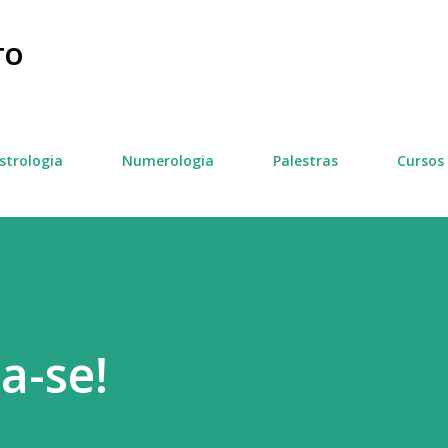
Pular para o conteúdo principal
TO
strologia
Numerologia
Palestras
Cursos
-se!