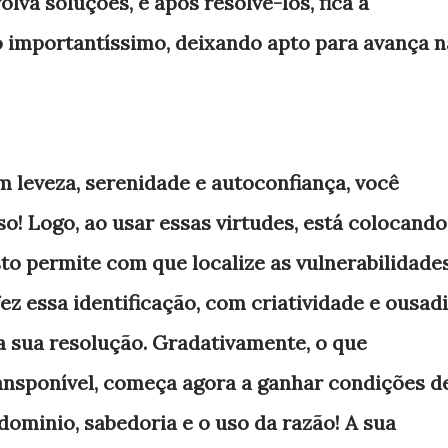
lva soluções, e após resolvê-los, fica a
o importantíssimo, deixando apto para avança n
 leveza, serenidade e autoconfiança, você
sso! Logo, ao usar essas virtudes, está colocando
sto permite com que localize as vulnerabilidade
ez essa identificação, com criatividade e ousadi
 sua resolução. Gradativamente, o que
ransponível, começa agora a ganhar condições d
dominio, sabedoria e o uso da razão! A sua