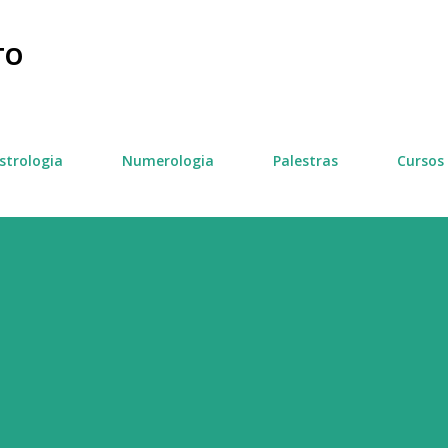
Pular para o conteúdo principal
TO
strologia
Numerologia
Palestras
Cursos