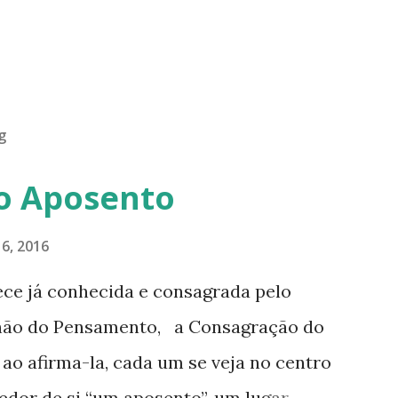
g
o Aposento
6, 2016
ece já conhecida e consagrada pelo
hão do Pensamento, a Consagração do
o afirma-la, cada um se veja no centro
edor de si “um aposento”, um lugar