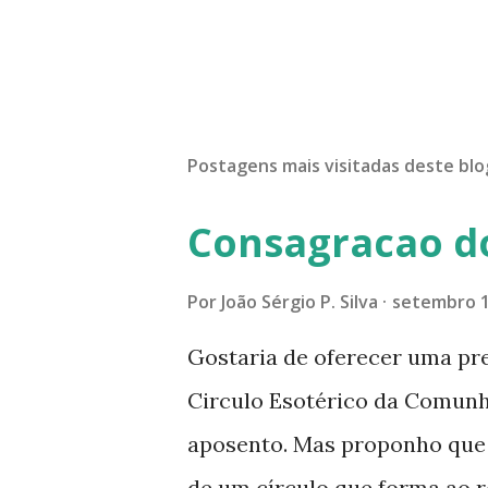
Postagens mais visitadas deste blo
Consagracao d
Por
João Sérgio P. Silva
setembro 1
Gostaria de oferecer uma pr
Circulo Esotérico da Comun
aposento. Mas proponho que a
de um círculo que forma ao r