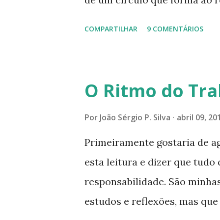
especial dentre de cada um 
COMPARTILHAR
9 COMENTÁRIOS
se expande a medida que nos
mais perfeitas do poder, sab
poucos aqueles com quem nos
O Ritmo do Tra
tocando os círculos ilumina
formando um círculo cada ve
Por
João Sérgio P. Silva
abril 09, 20
CONSAGRAÇÃO DO APOSENTO D
Primeiramente gostaria de a
Presença que me envolve int
esta leitura e dizer que tudo 
aqui: é a presença da Harmon
responsabilidade. São minhas
Felicidade e Alegria. Quem qu
estudos e reflexões, mas qu
da Divina Harmonia. Há uma só