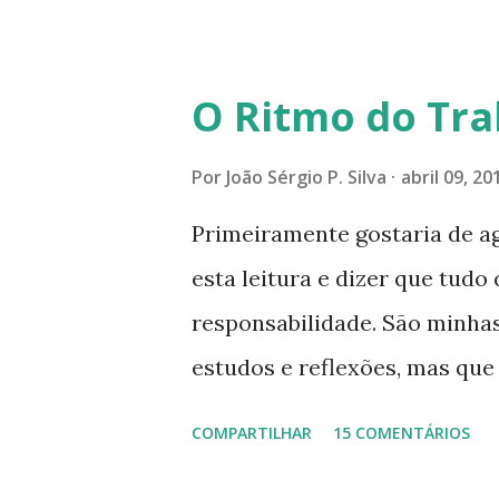
mais perfeitas do poder, sab
poucos aqueles com quem nos
O Ritmo do Tra
tocando os círculos ilumina
formando um círculo cada ve
Por
João Sérgio P. Silva
abril 09, 20
CONSAGRAÇÃO DO APOSENTO D
Primeiramente gostaria de a
Presença que me envolve int
esta leitura e dizer que tudo 
aqui: é a presença da Harmon
responsabilidade. São minhas
Felicidade e Alegria. Quem qu
estudos e reflexões, mas qu
da Divina Harmonia. Há uma só
absolutas, porque nem mesmo
COMPARTILHAR
15 COMENTÁRIOS
convido a refletir comigo, se