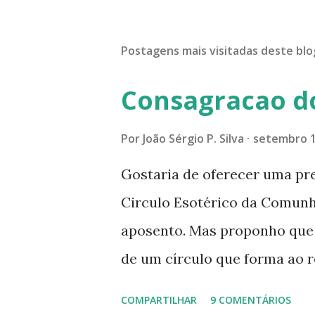
Postagens mais visitadas deste blo
Consagracao d
Por
João Sérgio P. Silva
setembro 1
Gostaria de oferecer uma pr
Circulo Esotérico da Comun
aposento. Mas proponho que a
de um círculo que forma ao r
especial dentre de cada um 
COMPARTILHAR
9 COMENTÁRIOS
se expande a medida que nos