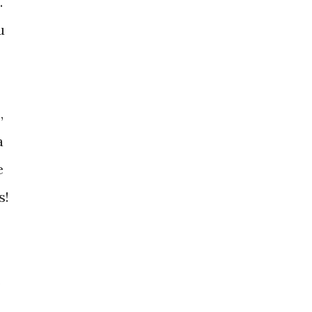
.
u
,
a
e
s!
s