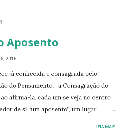
g
o Aposento
6, 2016
ece já conhecida e consagrada pelo
hão do Pensamento, a Consagração do
o afirma-la, cada um se veja no centro
edor de si “um aposento”, um lugar
de nós mesmos. Um círculo que cresce e
LEIA MAIS
 purificamos e nos tornamos projeções