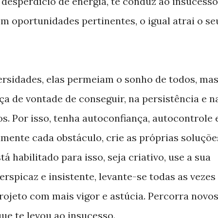
 desperdício de energia, te conduz ao insucesso
m oportunidades pertinentes, o igual atrai o se
rsidades, elas permeiam o sonho de todos, mas
ça de vontade de conseguir, na persistência e n
os. Por isso, tenha autoconfiança, autocontrole 
amente cada obstáculo, crie as próprias soluçõe
á habilitado para isso, seja criativo, use a sua
perspicaz e insistente, levante-se todas as vezes
projeto com mais vigor e astúcia. Percorra novo
ue te levou ao insucesso.