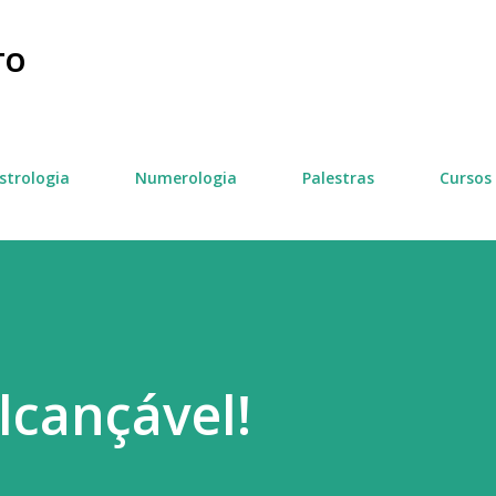
Pular para o conteúdo principal
TO
strologia
Numerologia
Palestras
Cursos
alcançável!