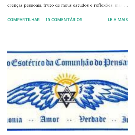
crenças pessoais, fruto de meus estudos e reflexões, mas
que não devem ser levadas como verdades absolutas,
COMPARTILHAR
15 COMENTÁRIOS
LEIA MAIS
porque nem mesmo eu as tenho desta forma. Eu vos
convido a refletir comigo, se permitindo o direito de
observar pelo menos por alguns momentos, certas
questões que serão apresentadas, por uma visão diferente
e talvez contraditória a sua própria visão. Durante todo
este mês estaremos debatendo este tema e gostaríamos de
convida-lo a deixar seus comentários e reflexões no final
do texto clicando em novo comentário e acompanhar as
respostas e sugestões dos demais. Não estranhem o fato
de que teremos mais perguntas do que respostas, mais
reflexões do que formulações prontas, pois as perguntas
parecem contribuir mais para o aprendizado do que as
afirmações. Quem de nós pode de fato afirmar alguma coi...