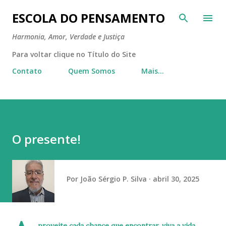
Pular para o conteúdo principal
ESCOLA DO PENSAMENTO
Harmonia, Amor, Verdade e Justiça
Para voltar clique no Título do Site
Contato
Quem Somos
Mais…
O presente!
Por
João Sérgio P. Silva
abril 30, 2025
proveite cada chance que encontrar, viva a vida