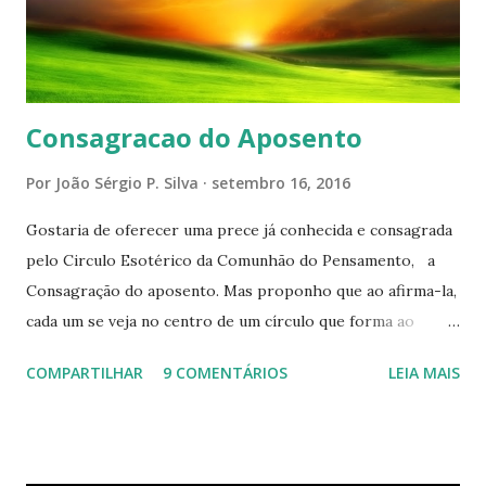
Consagracao do Aposento
Por
João Sérgio P. Silva
setembro 16, 2016
Gostaria de oferecer uma prece já conhecida e consagrada
pelo Circulo Esotérico da Comunhão do Pensamento, a
Consagração do aposento. Mas proponho que ao afirma-la,
cada um se veja no centro de um círculo que forma ao
redor de si “um aposento”, um lugar especial dentre de
COMPARTILHAR
9 COMENTÁRIOS
LEIA MAIS
cada um de nós mesmos. Um círculo que cresce e se
expande a medida que nos purificamos e nos tornamos
projeções mais perfeitas do poder, sabedoria e amor de
Deus. Que envolve aos poucos aqueles com quem nos