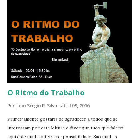
relacionamos e vai se ampliando e tocando os círculos
iluminados daqueles com que cooperamos, formando um
círculo cada vez maior de Paz e Harmonia. CONSAGRAÇÃO
DO APOSENTO Dentro do Círculo Infinito da Divina
Presença que me envolve inteiramente Afirmo: Há uma só
presença aqui: é a presença da Harmonia, que faz vibrar
todos os corações de Felicidade e Alegria. Quem quer que
aqui entre, sentirá as vibrações da Divina Harmonia. Há uma
só presença aqui: é a...
O Ritmo do Trabalho
Por
João Sérgio P. Silva
abril 09, 2016
Primeiramente gostaria de agradecer a todos que se
interessam por esta leitura e dizer que tudo que falarei
aqui é de minha inteira responsabilidade. São minhas