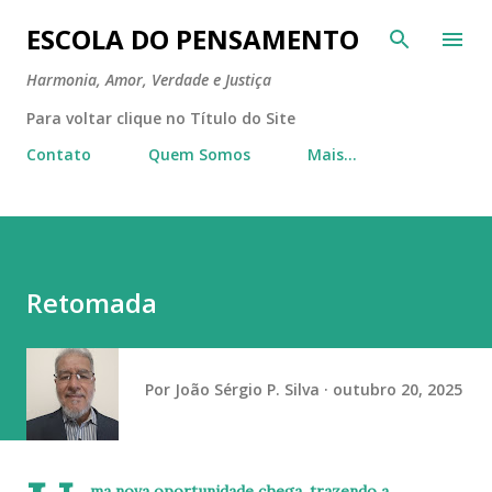
Pular para o conteúdo principal
ESCOLA DO PENSAMENTO
Harmonia, Amor, Verdade e Justiça
Para voltar clique no Título do Site
Contato
Quem Somos
Mais…
Retomada
Por
João Sérgio P. Silva
outubro 20, 2025
ma nova oportunidade chega, trazendo a