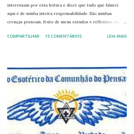
interessam por esta leitura e dizer que tudo que falarei
aqui é de minha inteira responsabilidade. São minhas
crenças pessoais, fruto de meus estudos e reflexões, mas
que não devem ser levadas como verdades absolutas,
COMPARTILHAR
15 COMENTÁRIOS
LEIA MAIS
porque nem mesmo eu as tenho desta forma. Eu vos
convido a refletir comigo, se permitindo o direito de
observar pelo menos por alguns momentos, certas
questões que serão apresentadas, por uma visão diferente
e talvez contraditória a sua própria visão. Durante todo
este mês estaremos debatendo este tema e gostaríamos de
convida-lo a deixar seus comentários e reflexões no final
do texto clicando em novo comentário e acompanhar as
respostas e sugestões dos demais. Não estranhem o fato
de que teremos mais perguntas do que respostas, mais
reflexões do que formulações prontas, pois as perguntas
parecem contribuir mais para o aprendizado do que as