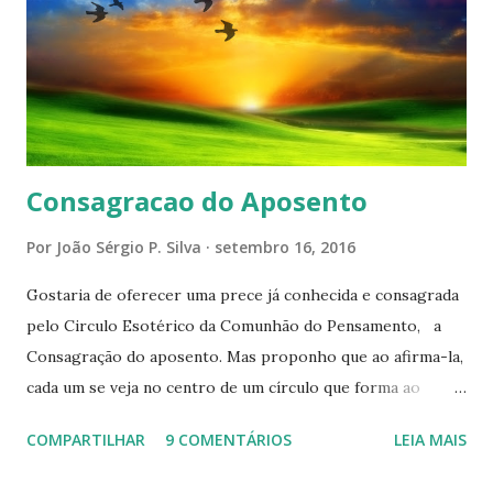
Consagracao do Aposento
Por
João Sérgio P. Silva
setembro 16, 2016
Gostaria de oferecer uma prece já conhecida e consagrada
pelo Circulo Esotérico da Comunhão do Pensamento, a
Consagração do aposento. Mas proponho que ao afirma-la,
cada um se veja no centro de um círculo que forma ao
redor de si “um aposento”, um lugar especial dentre de
COMPARTILHAR
9 COMENTÁRIOS
LEIA MAIS
cada um de nós mesmos. Um círculo que cresce e se
expande a medida que nos purificamos e nos tornamos