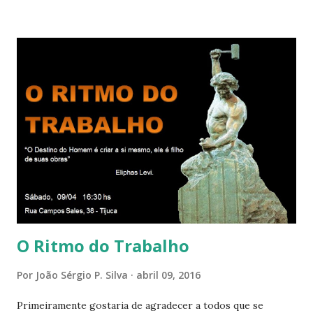
projeções mais perfeitas do poder, sabedoria e amor de
Deus. Que envolve aos poucos aqueles com quem nos
relacionamos e vai se ampliando e tocando os círculos
iluminados daqueles com que cooperamos, formando um
círculo cada vez maior de Paz e Harmonia. CONSAGRAÇÃO
DO APOSENTO Dentro do Círculo Infinito da Divina
Presença que me envolve inteiramente Afirmo: Há uma só
presença aqui: é a presença da Harmonia, que faz vibrar
todos os corações de Felicidade e Alegria. Quem quer que
aqui entre, sentirá as vibrações da Divina Harmonia. Há uma
só presença aqui: é a...
O Ritmo do Trabalho
Por
João Sérgio P. Silva
abril 09, 2016
Primeiramente gostaria de agradecer a todos que se