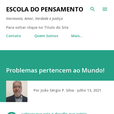
Pular para o conteúdo principal
ESCOLA DO PENSAMENTO
Harmonia, Amor, Verdade e Justiça
Para voltar clique no Título do Site
Contato
Quem Somos
Mais…
Problemas pertencem ao Mundo!
Por
João Sérgio P. Silva
julho 13, 2021
ualquer que seja o desafio que esteja