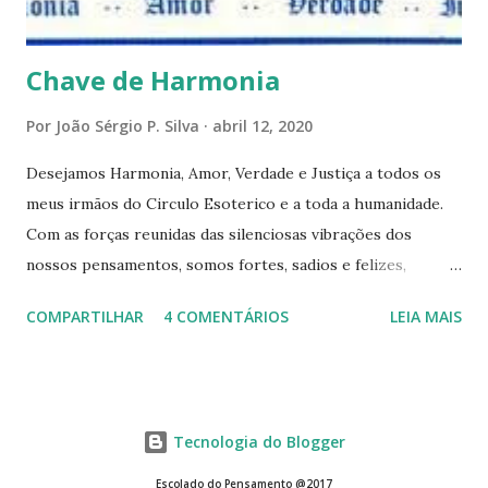
afirmações. Quem de nós pode de fato afirmar alguma coi...
Chave de Harmonia
Por
João Sérgio P. Silva
abril 12, 2020
Desejamos Harmonia, Amor, Verdade e Justiça a todos os
meus irmãos do Circulo Esoterico e a toda a humanidade.
Com as forças reunidas das silenciosas vibrações dos
nossos pensamentos, somos fortes, sadios e felizes,
formando assim um elo de fraternidade universal. Estamos
COMPARTILHAR
4 COMENTÁRIOS
LEIA MAIS
satisfeitos e em paz com o universo inteiro, e desejanos
que todos os serem realizem as suas aspirações mais
íntimas. Damos graças ao Pai Invisível por ter estabelecido
a Harmonia, o Amor a Verdade e a Justiça entre todos os
Tecnologia do Blogger
seus filhos. assim seja
Escolado do Pensamento @2017