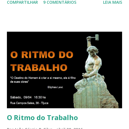
COMPARTILHAR
9 COMENTÁRIOS
LEIA MAIS
cada um de nós mesmos. Um círculo que cresce e se
expande a medida que nos purificamos e nos tornamos
projeções mais perfeitas do poder, sabedoria e amor de
Deus. Que envolve aos poucos aqueles com quem nos
relacionamos e vai se ampliando e tocando os círculos
iluminados daqueles com que cooperamos, formando um
círculo cada vez maior de Paz e Harmonia. CONSAGRAÇÃO
DO APOSENTO Dentro do Círculo Infinito da Divina
Presença que me envolve inteiramente Afirmo: Há uma só
presença aqui: é a presença da Harmonia, que faz vibrar
todos os corações de Felicidade e Alegria. Quem quer que
aqui entre, sentirá as vibrações da Divina Harmonia. Há uma
só presença aqui: é a...
O Ritmo do Trabalho