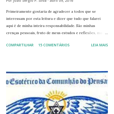
Por
João Sérgio P. Silva
abril 09, 2016
Primeiramente gostaria de agradecer a todos que se
interessam por esta leitura e dizer que tudo que falarei
aqui é de minha inteira responsabilidade. São minhas
crenças pessoais, fruto de meus estudos e reflexões, mas
que não devem ser levadas como verdades absolutas,
COMPARTILHAR
15 COMENTÁRIOS
LEIA MAIS
porque nem mesmo eu as tenho desta forma. Eu vos
convido a refletir comigo, se permitindo o direito de
observar pelo menos por alguns momentos, certas
questões que serão apresentadas, por uma visão diferente
e talvez contraditória a sua própria visão. Durante todo
este mês estaremos debatendo este tema e gostaríamos de
convida-lo a deixar seus comentários e reflexões no final
do texto clicando em novo comentário e acompanhar as
respostas e sugestões dos demais. Não estranhem o fato
de que teremos mais perguntas do que respostas, mais