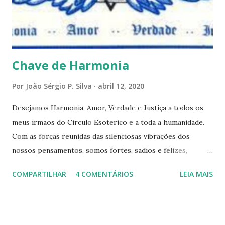
reflexões do que formulações prontas, pois as perguntas
parecem contribuir mais para o aprendizado do que as
afirmações. Quem de nós pode de fato afirmar alguma coi...
Chave de Harmonia
Por
João Sérgio P. Silva
abril 12, 2020
Desejamos Harmonia, Amor, Verdade e Justiça a todos os
meus irmãos do Circulo Esoterico e a toda a humanidade.
Com as forças reunidas das silenciosas vibrações dos
nossos pensamentos, somos fortes, sadios e felizes,
formando assim um elo de fraternidade universal. Estamos
COMPARTILHAR
4 COMENTÁRIOS
LEIA MAIS
satisfeitos e em paz com o universo inteiro, e desejanos
que todos os serem realizem as suas aspirações mais
íntimas. Damos graças ao Pai Invisível por ter estabelecido
a Harmonia, o Amor a Verdade e a Justiça entre todos os