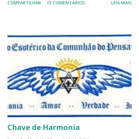
COMPARTILHAR
15 COMENTÁRIOS
LEIA MAIS
porque nem mesmo eu as tenho desta forma. Eu vos
convido a refletir comigo, se permitindo o direito de
observar pelo menos por alguns momentos, certas
questões que serão apresentadas, por uma visão diferente
e talvez contraditória a sua própria visão. Durante todo
este mês estaremos debatendo este tema e gostaríamos de
convida-lo a deixar seus comentários e reflexões no final
do texto clicando em novo comentário e acompanhar as
respostas e sugestões dos demais. Não estranhem o fato
de que teremos mais perguntas do que respostas, mais
reflexões do que formulações prontas, pois as perguntas
parecem contribuir mais para o aprendizado do que as
afirmações. Quem de nós pode de fato afirmar alguma coi...
Chave de Harmonia