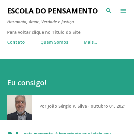
Pular para o conteúdo principal
ESCOLA DO PENSAMENTO
Harmonia, Amor, Verdade e Justiça
Para voltar clique no Título do Site
Contato
Quem Somos
Mais…
Eu consigo!
Por
João Sérgio P. Silva
outubro 01, 2021
este momento, é importante que inicie seu