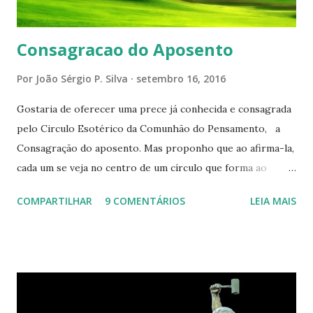
Consagracao do Aposento
Por
João Sérgio P. Silva
setembro 16, 2016
Gostaria de oferecer uma prece já conhecida e consagrada
pelo Circulo Esotérico da Comunhão do Pensamento, a
Consagração do aposento. Mas proponho que ao afirma-la,
cada um se veja no centro de um círculo que forma ao
redor de si “um aposento”, um lugar especial dentre de
COMPARTILHAR
9 COMENTÁRIOS
LEIA MAIS
cada um de nós mesmos. Um círculo que cresce e se
expande a medida que nos purificamos e nos tornamos
projeções mais perfeitas do poder, sabedoria e amor de
Deus. Que envolve aos poucos aqueles com quem nos
relacionamos e vai se ampliando e tocando os círculos
iluminados daqueles com que cooperamos, formando um