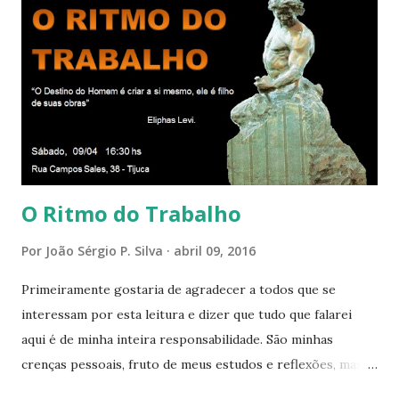
círculo cada vez maior de Paz e Harmonia. CONSAGRAÇÃO
DO APOSENTO Dentro do Círculo Infinito da Divina
Presença que me envolve inteiramente Afirmo: Há uma só
presença aqui: é a presença da Harmonia, que faz vibrar
todos os corações de Felicidade e Alegria. Quem quer que
aqui entre, sentirá as vibrações da Divina Harmonia. Há uma
só presença aqui: é a...
O Ritmo do Trabalho
Por
João Sérgio P. Silva
abril 09, 2016
Primeiramente gostaria de agradecer a todos que se
interessam por esta leitura e dizer que tudo que falarei
aqui é de minha inteira responsabilidade. São minhas
crenças pessoais, fruto de meus estudos e reflexões, mas
que não devem ser levadas como verdades absolutas,