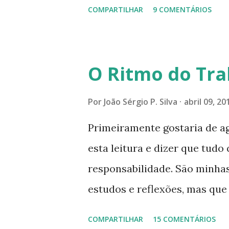
COMPARTILHAR
9 COMENTÁRIOS
se expande a medida que nos
mais perfeitas do poder, sab
poucos aqueles com quem nos
O Ritmo do Tra
tocando os círculos ilumina
formando um círculo cada ve
Por
João Sérgio P. Silva
abril 09, 20
CONSAGRAÇÃO DO APOSENTO D
Primeiramente gostaria de a
Presença que me envolve int
esta leitura e dizer que tudo 
aqui: é a presença da Harmon
responsabilidade. São minhas
Felicidade e Alegria. Quem qu
estudos e reflexões, mas qu
da Divina Harmonia. Há uma só
absolutas, porque nem mesmo
COMPARTILHAR
15 COMENTÁRIOS