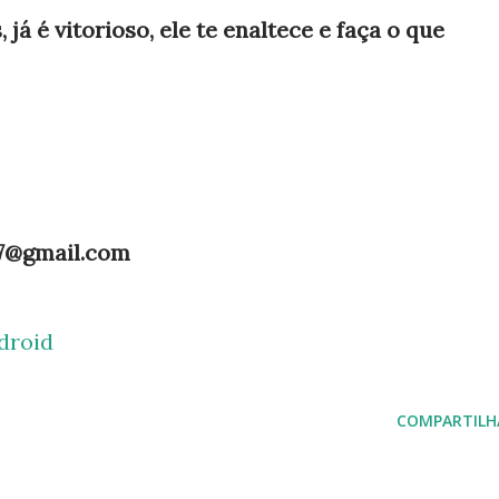
á é vitorioso, ele te enaltece e faça o que
.7@gmail.com
droid
COMPARTILH