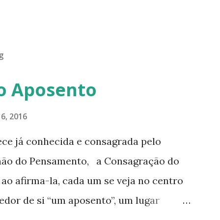
g
o Aposento
6, 2016
ece já conhecida e consagrada pelo
hão do Pensamento, a Consagração do
o afirma-la, cada um se veja no centro
edor de si “um aposento”, um lugar
de nós mesmos. Um círculo que cresce e