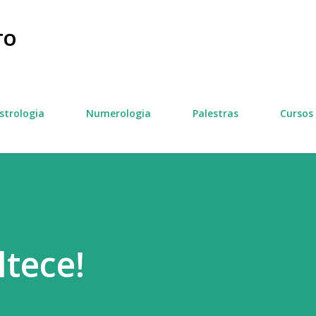
Pular para o conteúdo principal
TO
strologia
Numerologia
Palestras
Cursos
ltece!