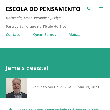
Pular para o conteúdo principal
ESCOLA DO PENSAMENTO
Harmonia, Amor, Verdade e Justiça
Para voltar clique no Título do Site
Contato
Quem Somos
Mais…
Jamais desista!
Por
João Sérgio P. Silva
junho 21, 2023
legre-se, outra oportunidade te é entregue hoje,