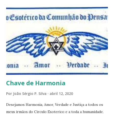
questões que serão apresentadas, por uma visão diferente
e talvez contraditória a sua própria visão. Durante todo
este mês estaremos debatendo este tema e gostaríamos de
convida-lo a deixar seus comentários e reflexões no final
do texto clicando em novo comentário e acompanhar as
respostas e sugestões dos demais. Não estranhem o fato
de que teremos mais perguntas do que respostas, mais
reflexões do que formulações prontas, pois as perguntas
parecem contribuir mais para o aprendizado do que as
afirmações. Quem de nós pode de fato afirmar alguma coi...
Chave de Harmonia
Por
João Sérgio P. Silva
abril 12, 2020
Desejamos Harmonia, Amor, Verdade e Justiça a todos os
meus irmãos do Circulo Esoterico e a toda a humanidade.