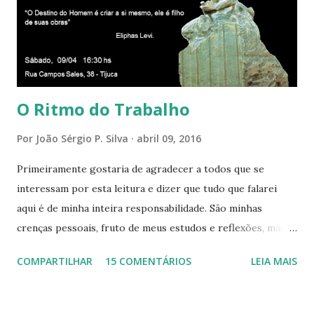
presença aqui: é a presença da Harmonia, que faz vibrar
todos os corações de Felicidade e Alegria. Quem quer que
aqui entre, sentirá as vibrações da Divina Harmonia. Há uma
só presença aqui: é a...
O Ritmo do Trabalho
Por
João Sérgio P. Silva
abril 09, 2016
Primeiramente gostaria de agradecer a todos que se
interessam por esta leitura e dizer que tudo que falarei
aqui é de minha inteira responsabilidade. São minhas
crenças pessoais, fruto de meus estudos e reflexões, mas
que não devem ser levadas como verdades absolutas,
COMPARTILHAR
15 COMENTÁRIOS
LEIA MAIS
porque nem mesmo eu as tenho desta forma. Eu vos
convido a refletir comigo, se permitindo o direito de
observar pelo menos por alguns momentos, certas