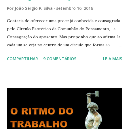
Por
João Sérgio P. Silva
setembro 16, 2016
Gostaria de oferecer uma prece já conhecida e consagrada
pelo Circulo Esotérico da Comunhão do Pensamento, a
Consagração do aposento. Mas proponho que ao afirma-la,
cada um se veja no centro de um círculo que forma ao
redor de si “um aposento”, um lugar especial dentre de
COMPARTILHAR
9 COMENTÁRIOS
LEIA MAIS
cada um de nós mesmos. Um círculo que cresce e se
expande a medida que nos purificamos e nos tornamos
projeções mais perfeitas do poder, sabedoria e amor de
Deus. Que envolve aos poucos aqueles com quem nos
relacionamos e vai se ampliando e tocando os círculos
iluminados daqueles com que cooperamos, formando um
círculo cada vez maior de Paz e Harmonia. CONSAGRAÇÃO
DO APOSENTO Dentro do Círculo Infinito da Divina
Presença que me envolve inteiramente Afirmo: Há uma só