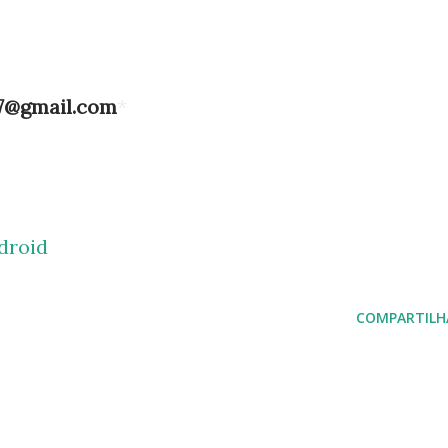
.7@gmail.com
*
droid
COMPARTILH