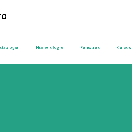
Pular para o conteúdo principal
TO
strologia
Numerologia
Palestras
Cursos