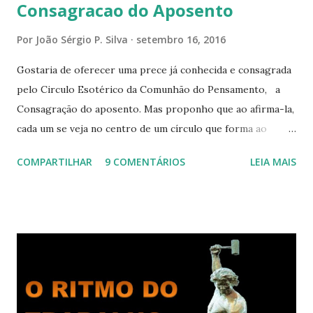
Consagracao do Aposento
Por
João Sérgio P. Silva
setembro 16, 2016
Gostaria de oferecer uma prece já conhecida e consagrada
pelo Circulo Esotérico da Comunhão do Pensamento, a
Consagração do aposento. Mas proponho que ao afirma-la,
cada um se veja no centro de um círculo que forma ao
redor de si “um aposento”, um lugar especial dentre de
COMPARTILHAR
9 COMENTÁRIOS
LEIA MAIS
cada um de nós mesmos. Um círculo que cresce e se
expande a medida que nos purificamos e nos tornamos
projeções mais perfeitas do poder, sabedoria e amor de
Deus. Que envolve aos poucos aqueles com quem nos
relacionamos e vai se ampliando e tocando os círculos
iluminados daqueles com que cooperamos, formando um
círculo cada vez maior de Paz e Harmonia. CONSAGRAÇÃO
DO APOSENTO Dentro do Círculo Infinito da Divina