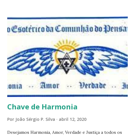
observar pelo menos por alguns momentos, certas
questões que serão apresentadas, por uma visão diferente
e talvez contraditória a sua própria visão. Durante todo
este mês estaremos debatendo este tema e gostaríamos de
convida-lo a deixar seus comentários e reflexões no final
do texto clicando em novo comentário e acompanhar as
respostas e sugestões dos demais. Não estranhem o fato
de que teremos mais perguntas do que respostas, mais
reflexões do que formulações prontas, pois as perguntas
parecem contribuir mais para o aprendizado do que as
afirmações. Quem de nós pode de fato afirmar alguma coi...
Chave de Harmonia
Por
João Sérgio P. Silva
abril 12, 2020
Desejamos Harmonia, Amor, Verdade e Justiça a todos os