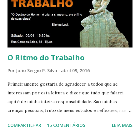
Presença que me envolve inteiramente Afirmo: Há uma só
presença aqui: é a presença da Harmonia, que faz vibrar
todos os corações de Felicidade e Alegria. Quem quer que
aqui entre, sentirá as vibrações da Divina Harmonia. Há uma
só presença aqui: é a...
O Ritmo do Trabalho
Por
João Sérgio P. Silva
abril 09, 2016
Primeiramente gostaria de agradecer a todos que se
interessam por esta leitura e dizer que tudo que falarei
aqui é de minha inteira responsabilidade. São minhas
crenças pessoais, fruto de meus estudos e reflexões, mas
que não devem ser levadas como verdades absolutas,
COMPARTILHAR
15 COMENTÁRIOS
LEIA MAIS
porque nem mesmo eu as tenho desta forma. Eu vos
convido a refletir comigo, se permitindo o direito de