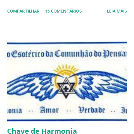
que não devem ser levadas como verdades absolutas,
COMPARTILHAR
15 COMENTÁRIOS
LEIA MAIS
porque nem mesmo eu as tenho desta forma. Eu vos
convido a refletir comigo, se permitindo o direito de
observar pelo menos por alguns momentos, certas
questões que serão apresentadas, por uma visão diferente
e talvez contraditória a sua própria visão. Durante todo
este mês estaremos debatendo este tema e gostaríamos de
convida-lo a deixar seus comentários e reflexões no final
do texto clicando em novo comentário e acompanhar as
respostas e sugestões dos demais. Não estranhem o fato
de que teremos mais perguntas do que respostas, mais
reflexões do que formulações prontas, pois as perguntas
parecem contribuir mais para o aprendizado do que as
afirmações. Quem de nós pode de fato afirmar alguma coi...
Chave de Harmonia