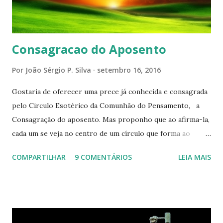
Consagracao do Aposento
Por
João Sérgio P. Silva
setembro 16, 2016
Gostaria de oferecer uma prece já conhecida e consagrada
pelo Circulo Esotérico da Comunhão do Pensamento, a
Consagração do aposento. Mas proponho que ao afirma-la,
cada um se veja no centro de um círculo que forma ao
redor de si “um aposento”, um lugar especial dentre de
COMPARTILHAR
9 COMENTÁRIOS
LEIA MAIS
cada um de nós mesmos. Um círculo que cresce e se
expande a medida que nos purificamos e nos tornamos
projeções mais perfeitas do poder, sabedoria e amor de
Deus. Que envolve aos poucos aqueles com quem nos
relacionamos e vai se ampliando e tocando os círculos