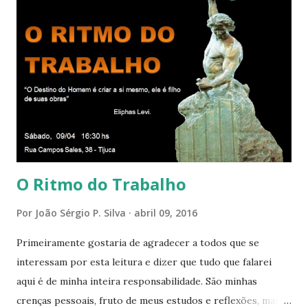
iluminados daqueles com que cooperamos, formando um
círculo cada vez maior de Paz e Harmonia. CONSAGRAÇÃO
DO APOSENTO Dentro do Círculo Infinito da Divina
Presença que me envolve inteiramente Afirmo: Há uma só
presença aqui: é a presença da Harmonia, que faz vibrar
todos os corações de Felicidade e Alegria. Quem quer que
aqui entre, sentirá as vibrações da Divina Harmonia. Há uma
só presença aqui: é a...
O Ritmo do Trabalho
Por
João Sérgio P. Silva
abril 09, 2016
Primeiramente gostaria de agradecer a todos que se
interessam por esta leitura e dizer que tudo que falarei
aqui é de minha inteira responsabilidade. São minhas
crenças pessoais, fruto de meus estudos e reflexões, mas