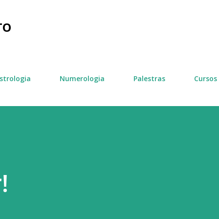
Pular para o conteúdo principal
TO
strologia
Numerologia
Palestras
Cursos
!