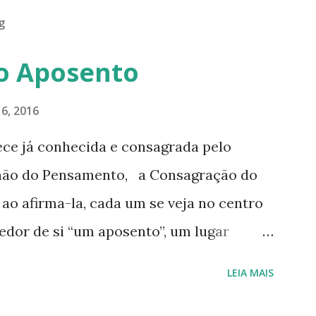
g
o Aposento
6, 2016
ece já conhecida e consagrada pelo
hão do Pensamento, a Consagração do
o afirma-la, cada um se veja no centro
edor de si “um aposento”, um lugar
de nós mesmos. Um círculo que cresce e
LEIA MAIS
 purificamos e nos tornamos projeções
edoria e amor de Deus. Que envolve aos