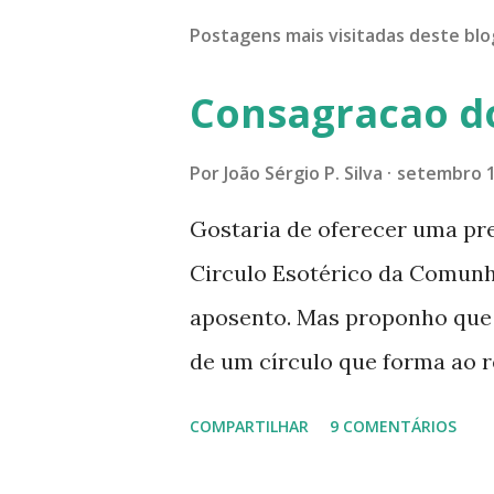
Postagens mais visitadas deste blo
Consagracao d
Por
João Sérgio P. Silva
setembro 1
Gostaria de oferecer uma pr
Circulo Esotérico da Comun
aposento. Mas proponho que a
de um círculo que forma ao r
especial dentre de cada um 
COMPARTILHAR
9 COMENTÁRIOS
se expande a medida que nos
mais perfeitas do poder, sab