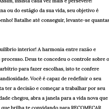
ssim, insista cada vez mais e persevere!
a ou do estágio da sua vida, seu objetivo é
enho! Batalhe até conseguir, levante-se quanta
ilíbrio interior! A harmonia entre razão e
 processo. Deus te concedeu o controle sobre 
 arbítrio para fazer escolhas, isto te confere
andiosidade. Você é capaz de redefinir o seu
a ter a decisão e começar a trabalhar por seu
dade chegou, abra a janela para a vida nova que
ol que brilha te convidando para RECOMEÇAR,