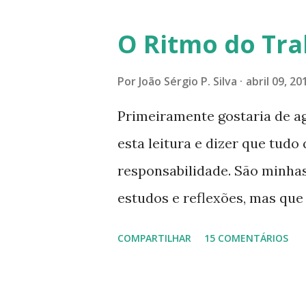
poucos aqueles com quem nos
O Ritmo do Tra
tocando os círculos ilumina
formando um círculo cada ve
Por
João Sérgio P. Silva
abril 09, 20
CONSAGRAÇÃO DO APOSENTO D
Primeiramente gostaria de a
Presença que me envolve int
esta leitura e dizer que tudo 
aqui: é a presença da Harmon
responsabilidade. São minhas
Felicidade e Alegria. Quem qu
estudos e reflexões, mas qu
da Divina Harmonia. Há uma só
absolutas, porque nem mesmo
COMPARTILHAR
15 COMENTÁRIOS
convido a refletir comigo, se
menos por alguns momentos,