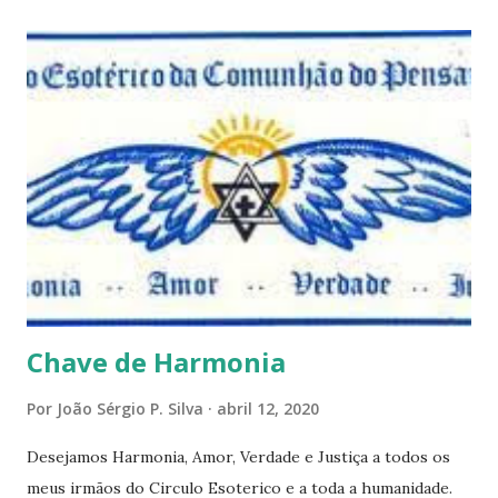
questões que serão apresentadas, por uma visão diferente
e talvez contraditória a sua própria visão. Durante todo
este mês estaremos debatendo este tema e gostaríamos de
convida-lo a deixar seus comentários e reflexões no final
do texto clicando em novo comentário e acompanhar as
respostas e sugestões dos demais. Não estranhem o fato
de que teremos mais perguntas do que respostas, mais
reflexões do que formulações prontas, pois as perguntas
parecem contribuir mais para o aprendizado do que as
afirmações. Quem de nós pode de fato afirmar alguma coi...
Chave de Harmonia
Por
João Sérgio P. Silva
abril 12, 2020
Desejamos Harmonia, Amor, Verdade e Justiça a todos os
meus irmãos do Circulo Esoterico e a toda a humanidade.