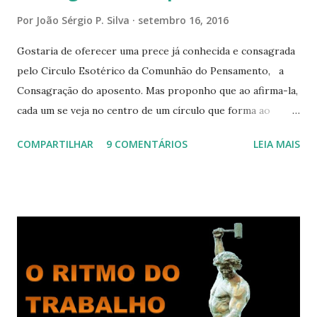
Por
João Sérgio P. Silva
setembro 16, 2016
Gostaria de oferecer uma prece já conhecida e consagrada
pelo Circulo Esotérico da Comunhão do Pensamento, a
Consagração do aposento. Mas proponho que ao afirma-la,
cada um se veja no centro de um círculo que forma ao
redor de si “um aposento”, um lugar especial dentre de
COMPARTILHAR
9 COMENTÁRIOS
LEIA MAIS
cada um de nós mesmos. Um círculo que cresce e se
expande a medida que nos purificamos e nos tornamos
projeções mais perfeitas do poder, sabedoria e amor de
Deus. Que envolve aos poucos aqueles com quem nos
relacionamos e vai se ampliando e tocando os círculos
iluminados daqueles com que cooperamos, formando um
círculo cada vez maior de Paz e Harmonia. CONSAGRAÇÃO
DO APOSENTO Dentro do Círculo Infinito da Divina
Presença que me envolve inteiramente Afirmo: Há uma só