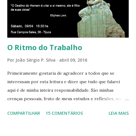
presença aqui: é a presença da Harmonia, que faz vibrar
todos os corações de Felicidade e Alegria. Quem quer que
aqui entre, sentirá as vibrações da Divina Harmonia. Há uma
só presença aqui: é a...
O Ritmo do Trabalho
Por
João Sérgio P. Silva
abril 09, 2016
Primeiramente gostaria de agradecer a todos que se
interessam por esta leitura e dizer que tudo que falarei
aqui é de minha inteira responsabilidade. São minhas
crenças pessoais, fruto de meus estudos e reflexões, mas
que não devem ser levadas como verdades absolutas,
COMPARTILHAR
15 COMENTÁRIOS
LEIA MAIS
porque nem mesmo eu as tenho desta forma. Eu vos
convido a refletir comigo, se permitindo o direito de
observar pelo menos por alguns momentos, certas