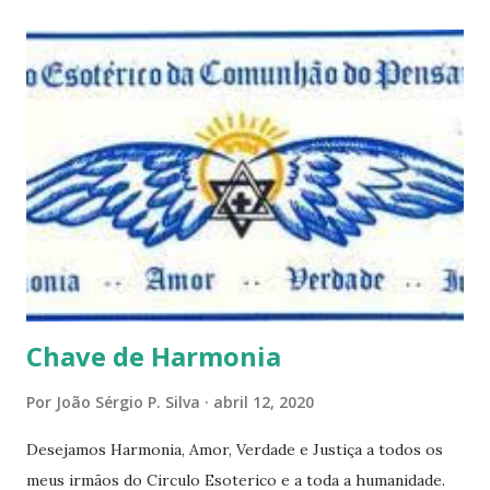
questões que serão apresentadas, por uma visão diferente
e talvez contraditória a sua própria visão. Durante todo
este mês estaremos debatendo este tema e gostaríamos de
convida-lo a deixar seus comentários e reflexões no final
do texto clicando em novo comentário e acompanhar as
respostas e sugestões dos demais. Não estranhem o fato
de que teremos mais perguntas do que respostas, mais
reflexões do que formulações prontas, pois as perguntas
parecem contribuir mais para o aprendizado do que as
afirmações. Quem de nós pode de fato afirmar alguma coi...
Chave de Harmonia
Por
João Sérgio P. Silva
abril 12, 2020
Desejamos Harmonia, Amor, Verdade e Justiça a todos os
meus irmãos do Circulo Esoterico e a toda a humanidade.