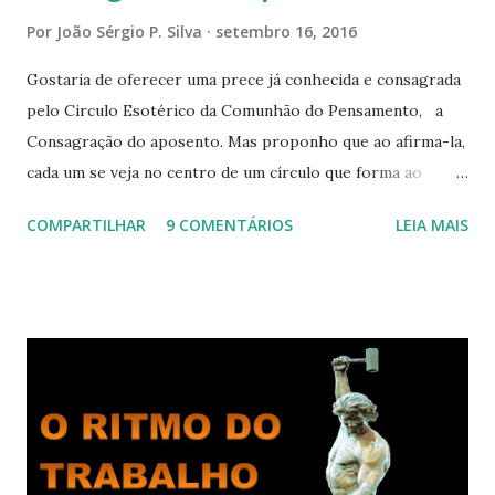
Por
João Sérgio P. Silva
setembro 16, 2016
Gostaria de oferecer uma prece já conhecida e consagrada
pelo Circulo Esotérico da Comunhão do Pensamento, a
Consagração do aposento. Mas proponho que ao afirma-la,
cada um se veja no centro de um círculo que forma ao
redor de si “um aposento”, um lugar especial dentre de
COMPARTILHAR
9 COMENTÁRIOS
LEIA MAIS
cada um de nós mesmos. Um círculo que cresce e se
expande a medida que nos purificamos e nos tornamos
projeções mais perfeitas do poder, sabedoria e amor de
Deus. Que envolve aos poucos aqueles com quem nos
relacionamos e vai se ampliando e tocando os círculos
iluminados daqueles com que cooperamos, formando um
círculo cada vez maior de Paz e Harmonia. CONSAGRAÇÃO
DO APOSENTO Dentro do Círculo Infinito da Divina
Presença que me envolve inteiramente Afirmo: Há uma só