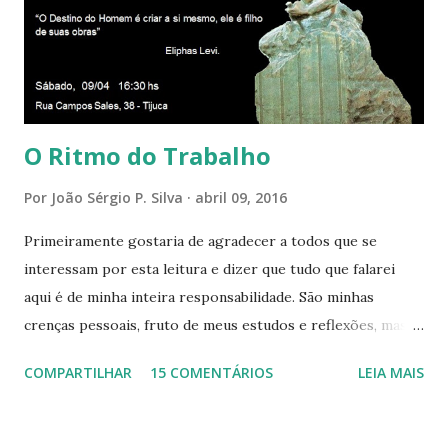
presença aqui: é a presença da Harmonia, que faz vibrar
todos os corações de Felicidade e Alegria. Quem quer que
aqui entre, sentirá as vibrações da Divina Harmonia. Há uma
só presença aqui: é a...
O Ritmo do Trabalho
Por
João Sérgio P. Silva
abril 09, 2016
Primeiramente gostaria de agradecer a todos que se
interessam por esta leitura e dizer que tudo que falarei
aqui é de minha inteira responsabilidade. São minhas
crenças pessoais, fruto de meus estudos e reflexões, mas
que não devem ser levadas como verdades absolutas,
COMPARTILHAR
15 COMENTÁRIOS
LEIA MAIS
porque nem mesmo eu as tenho desta forma. Eu vos
convido a refletir comigo, se permitindo o direito de
observar pelo menos por alguns momentos, certas