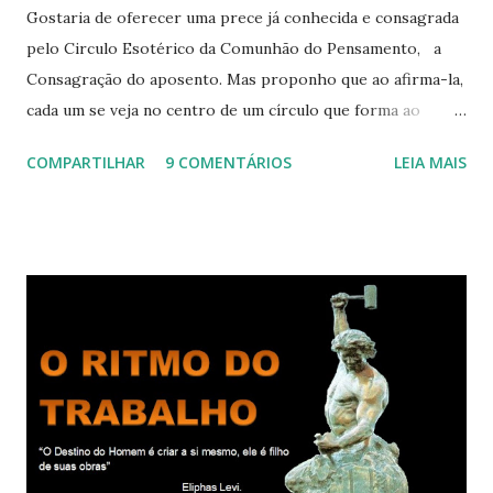
Gostaria de oferecer uma prece já conhecida e consagrada
pelo Circulo Esotérico da Comunhão do Pensamento, a
Consagração do aposento. Mas proponho que ao afirma-la,
cada um se veja no centro de um círculo que forma ao
redor de si “um aposento”, um lugar especial dentre de
COMPARTILHAR
9 COMENTÁRIOS
LEIA MAIS
cada um de nós mesmos. Um círculo que cresce e se
expande a medida que nos purificamos e nos tornamos
projeções mais perfeitas do poder, sabedoria e amor de
Deus. Que envolve aos poucos aqueles com quem nos
relacionamos e vai se ampliando e tocando os círculos
iluminados daqueles com que cooperamos, formando um
círculo cada vez maior de Paz e Harmonia. CONSAGRAÇÃO
DO APOSENTO Dentro do Círculo Infinito da Divina
Presença que me envolve inteiramente Afirmo: Há uma só
presença aqui: é a presença da Harmonia, que faz vibrar
todos os corações de Felicidade e Alegria. Quem quer que