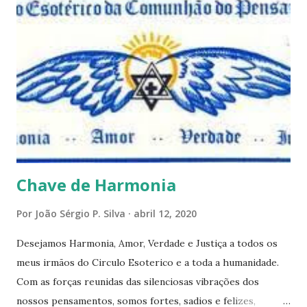
este mês estaremos debatendo este tema e gostaríamos de
convida-lo a deixar seus comentários e reflexões no final
do texto clicando em novo comentário e acompanhar as
respostas e sugestões dos demais. Não estranhem o fato
de que teremos mais perguntas do que respostas, mais
reflexões do que formulações prontas, pois as perguntas
parecem contribuir mais para o aprendizado do que as
afirmações. Quem de nós pode de fato afirmar alguma coi...
Chave de Harmonia
Por
João Sérgio P. Silva
abril 12, 2020
Desejamos Harmonia, Amor, Verdade e Justiça a todos os
meus irmãos do Circulo Esoterico e a toda a humanidade.
Com as forças reunidas das silenciosas vibrações dos
nossos pensamentos, somos fortes, sadios e felizes,