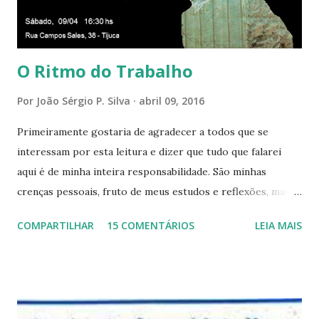
aqui entre, sentirá as vibrações da Divina Harmonia. Há uma
só presença aqui: é a...
O Ritmo do Trabalho
Por
João Sérgio P. Silva
abril 09, 2016
Primeiramente gostaria de agradecer a todos que se
interessam por esta leitura e dizer que tudo que falarei
aqui é de minha inteira responsabilidade. São minhas
crenças pessoais, fruto de meus estudos e reflexões, mas
que não devem ser levadas como verdades absolutas,
COMPARTILHAR
15 COMENTÁRIOS
LEIA MAIS
porque nem mesmo eu as tenho desta forma. Eu vos
convido a refletir comigo, se permitindo o direito de
observar pelo menos por alguns momentos, certas
questões que serão apresentadas, por uma visão diferente
e talvez contraditória a sua própria visão. Durante todo