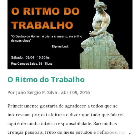
iluminados daqueles com que cooperamos, formando um
círculo cada vez maior de Paz e Harmonia. CONSAGRAÇÃO
DO APOSENTO Dentro do Círculo Infinito da Divina
Presença que me envolve inteiramente Afirmo: Há uma só
presença aqui: é a presença da Harmonia, que faz vibrar
todos os corações de Felicidade e Alegria. Quem quer que
aqui entre, sentirá as vibrações da Divina Harmonia. Há uma
só presença aqui: é a...
O Ritmo do Trabalho
Por
João Sérgio P. Silva
abril 09, 2016
Primeiramente gostaria de agradecer a todos que se
interessam por esta leitura e dizer que tudo que falarei
aqui é de minha inteira responsabilidade. São minhas
crenças pessoais, fruto de meus estudos e reflexões, mas