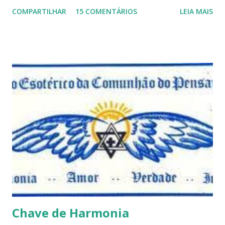
que não devem ser levadas como verdades absolutas,
COMPARTILHAR
15 COMENTÁRIOS
LEIA MAIS
porque nem mesmo eu as tenho desta forma. Eu vos
convido a refletir comigo, se permitindo o direito de
observar pelo menos por alguns momentos, certas
questões que serão apresentadas, por uma visão diferente
e talvez contraditória a sua própria visão. Durante todo
este mês estaremos debatendo este tema e gostaríamos de
convida-lo a deixar seus comentários e reflexões no final
do texto clicando em novo comentário e acompanhar as
respostas e sugestões dos demais. Não estranhem o fato
de que teremos mais perguntas do que respostas, mais
reflexões do que formulações prontas, pois as perguntas
parecem contribuir mais para o aprendizado do que as
afirmações. Quem de nós pode de fato afirmar alguma coi...
Chave de Harmonia