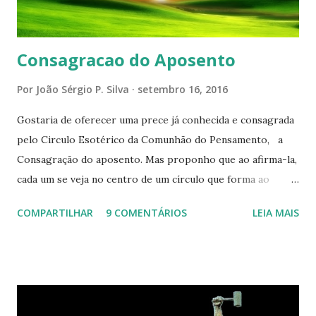
Consagracao do Aposento
Por
João Sérgio P. Silva
setembro 16, 2016
Gostaria de oferecer uma prece já conhecida e consagrada
pelo Circulo Esotérico da Comunhão do Pensamento, a
Consagração do aposento. Mas proponho que ao afirma-la,
cada um se veja no centro de um círculo que forma ao
redor de si “um aposento”, um lugar especial dentre de
COMPARTILHAR
9 COMENTÁRIOS
LEIA MAIS
cada um de nós mesmos. Um círculo que cresce e se
expande a medida que nos purificamos e nos tornamos
projeções mais perfeitas do poder, sabedoria e amor de
Deus. Que envolve aos poucos aqueles com quem nos
relacionamos e vai se ampliando e tocando os círculos